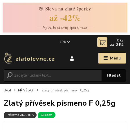
🌸 Sleva na zlaté šperky
až -42%
Vyberte si svůj šperk včas
0
ks
CZK
za
0 Kč
Menu
Hledat
Úvod
PŘÍVĚSKY
Zlatý přívěsek písmeno F 0,25g
Zlatý přívěsek písmeno F 0,25g
Poštovné ZDARMA
Skladem