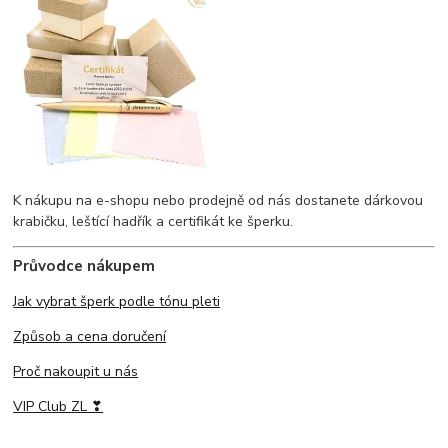
K nákupu na e-shopu nebo prodejně od nás dostanete dárkovou
krabičku, leštící hadřík a certifikát ke šperku.
Průvodce nákupem
Jak vybrat šperk podle tónu pleti
Způsob a cena doručení
Proč nakoupit u nás
VIP Club ZL ❣