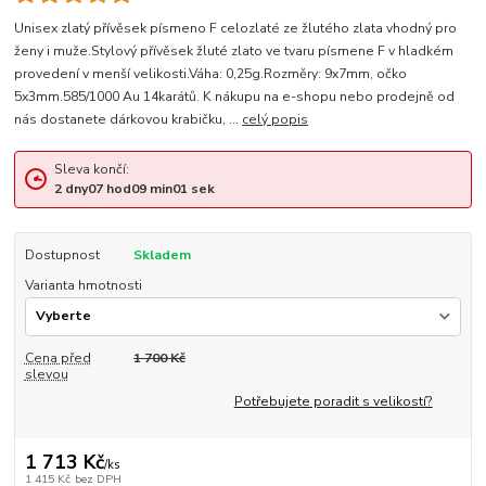
Unisex zlatý přívěsek písmeno F celozlaté ze žlutého zlata vhodný pro
ženy i muže.Stylový přívěsek žluté zlato ve tvaru písmene F v hladkém
provedení v menší velikosti.Váha: 0,25g.Rozměry: 9x7mm, očko
5x3mm.585/1000 Au 14karátů. K nákupu na e-shopu nebo prodejně od
nás dostanete dárkovou krabičku, ...
celý popis
Sleva končí:
2
dny
07
hod
09
min
00
sek
Dostupnost
Skladem
Varianta hmotnosti
Cena před
1 700 Kč
slevou
Potřebujete poradit s velikostí?
1 713 Kč
/
ks
1 415 Kč
bez DPH