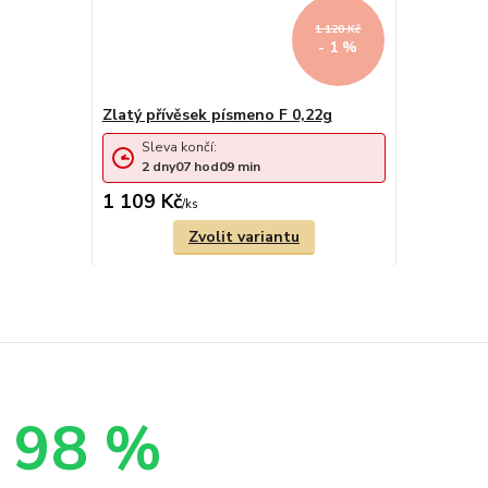
1 120 Kč
- 1 %
Zlatý přívěsek písmeno F 0,22g
Sleva končí:
2
dny
07
hod
09
min
1 109 Kč
/
ks
Zvolit variantu
98 %