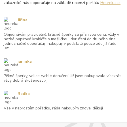
zákazníků nás doporučuje na základě recenzí portálu
Heureka.cz
Jiřina
Objednávám pravidelně, krásné šperky za příznivou cenu, vždy v
hezké papírové krabičče s mašličkou, doručení do druhého dne,
jednoznačně doporučuji, nakupuji v podstatě pouze zde již řadu
let.
janinka
Pěkné šperky, velice rychlé doručení. Již jsem nakupovala vícekrát,
vždy dobrá zkušenost :-)
Radka
Vše v naprostém pořádku, ráda nakoupím znova. děkuji