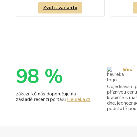
Zvolit variantu
98 %
Jiřina
Objednávám pr
příznivou cenu
zákazníků nás doporučuje na
krabičče s maš
základě recenzí portálu
Heureka.cz
dne, jednoznač
podstatě pouze