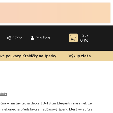
0
ks
CZK
Přihlášení
0 Kč
vé poukazy-Krabičky na šperky
Výkup zlata
odukt
čna – nastavitelná délka 18–19 cm Elegantní náramek ze
 nekonečna představuje nadčasový šperk, který vyjadřuje