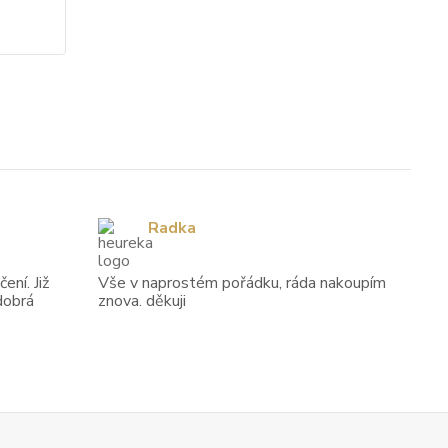
Zvolit variantu
Radka
ení. Již
Vše v naprostém pořádku, ráda nakoupím
dobrá
znova. děkuji