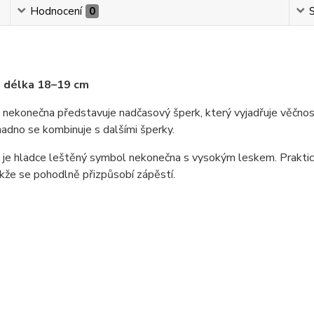
Hodnocení
0
S
á délka 18–19 cm
ekonečna představuje nadčasový šperk, který vyjadřuje věčnost,
snadno se kombinuje s dalšími šperky.
 je hladce leštěný symbol nekonečna s vysokým leskem. Praktick
akže se pohodlně přizpůsobí zápěstí.