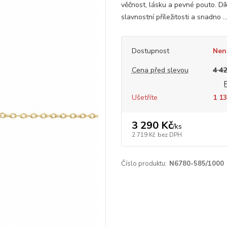
věčnost, lásku a pevné pouto. Dí
slavnostní příležitosti a snadno ..
Dostupnost
Nen
Cena před slevou
4 42
Ušetříte
1 13
3 290 Kč
/
ks
2 719 Kč
bez DPH
Číslo produktu:
N6780-585/1000