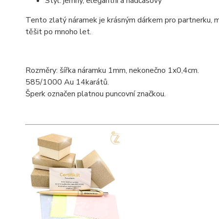
Styl: jemný, elegantní a nadčasový
Tento zlatý náramek je krásným dárkem pro partnerku, m
těšit po mnoho let.
Rozměry: šířka náramku 1mm, nekonečno 1x0,4cm.
585/1000 Au 14karátů.
Šperk označen platnou puncovní značkou.