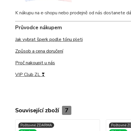
K nákupu na e-shopu nebo prodejně od nás dostanete dárkov
Průvodce nákupem
Jak vybrat šperk podle tónu pleti
Způsob a cena doručení
Proč nakoupit u nás
VIP Club ZL ❣
Související zboží
7