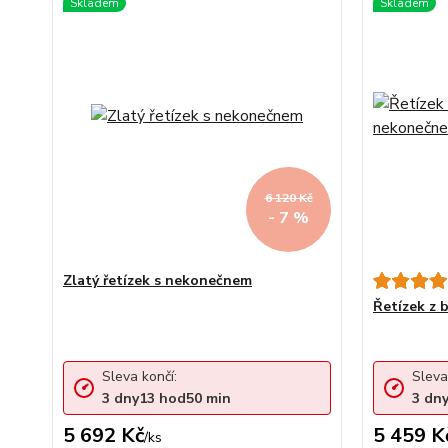
6 120 Kč
- 7 %
Zlatý řetízek s nekonečnem
Řetízek z 
Sleva končí:
Sleva
3
dny
13
hod
50
min
3
dn
5 692 Kč
5 459 K
/
ks