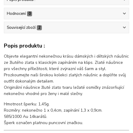
Hodnocení
0
Související zboží
2
Popis produktu :
Objevte elegantní nekonečnou krásu dámských i dětských náušnic
ze žlutého zlata s klasickým zapínáním na klips. Zlaté náušnice
pro všechny příležitosti, které zvýrazní váš šarm a styl.
Prozkoumejte naši širokou kolekci zlatých náušnic a doplňte svůj
outfit dokonalým detailem.
Originální náušnice žluté zlato tvaru ležaté osmičky znázorňující
nekonečno vhodné pro ženy i malé slečny.
Hmotnost šperku: 1,45g.
Rozměry: nekonečno 1 x 0,4cm, zapínání 1,3 x 0,9cm.
585/1000 Au 14karátů.
Šperk označen platnou puncovní značkou.