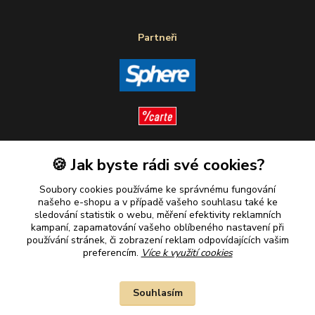
Partneři
🍪 Jak byste rádi své cookies?
Sledujte nás
Soubory cookies používáme ke správnému fungování
našeho e-shopu a v případě vašeho souhlasu také ke
sledování statistik o webu, měření efektivity reklamních
kampaní, zapamatování vašeho oblíbeného nastavení při
Plaťte u nás bezpečně
používání stránek, či zobrazení reklam odpovídajících vašim
preferencím.
Více k využití cookies
Souhlasím