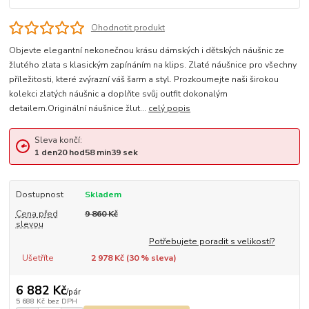
Ohodnotit produkt
Objevte elegantní nekonečnou krásu dámských i dětských náušnic ze
žlutého zlata s klasickým zapínáním na klips. Zlaté náušnice pro všechny
příležitosti, které zvýrazní váš šarm a styl. Prozkoumejte naši širokou
kolekci zlatých náušnic a doplňte svůj outfit dokonalým
detailem.Originální náušnice žlut...
celý popis
Sleva končí:
1
den
20
hod
58
min
38
sek
Dostupnost
Skladem
Cena před
9 860 Kč
slevou
Potřebujete poradit s velikostí?
Ušetříte
2 978 Kč (
30
% sleva)
6 882 Kč
/
pár
5 688 Kč
bez DPH