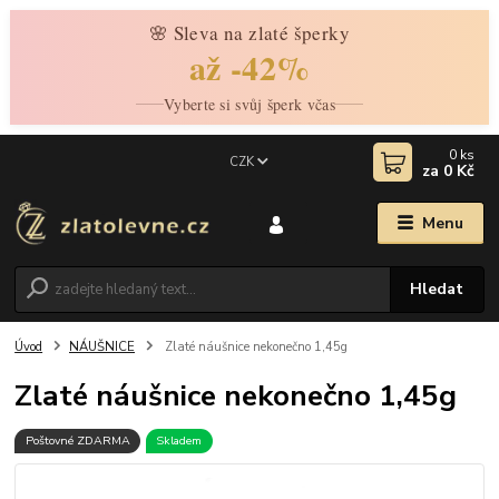
🌸 Sleva na zlaté šperky
až -42%
Vyberte si svůj šperk včas
0
ks
CZK
za
0 Kč
Menu
Hledat
Úvod
NÁUŠNICE
Zlaté náušnice nekonečno 1,45g
Zlaté náušnice nekonečno 1,45g
Poštovné ZDARMA
Skladem