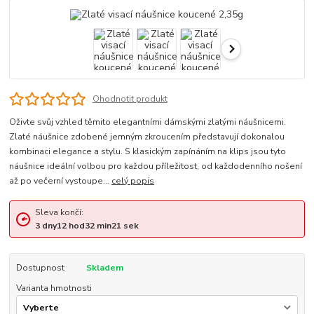
Ohodnotit produkt
Oživte svůj vzhled těmito elegantními dámskými zlatými náušnicemi.
Zlaté náušnice zdobené jemným zkroucením představují dokonalou
kombinaci elegance a stylu. S klasickým zapínáním na klips jsou tyto
náušnice ideální volbou pro každou příležitost, od každodenního nošení
až po večerní vystoupe...
celý popis
Sleva končí:
3
dny
12
hod
32
min
21
sek
Dostupnost
Skladem
Varianta hmotnosti