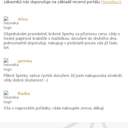
zákazníků nás doporučuje na základě recenzí portálu
Heureka.cz
Jiřina
Objednávám pravidelně, krásné šperky za příznivou cenu, vždy v
hezké papírové krabičče s mašličkou, doručení do druhého dne,
jednoznačně doporučuji, nakupuji v podstatě pouze zde již řadu
let.
janinka
Pěkné šperky, velice rychlé doručení. Již jsem nakupovala vícekrát,
vždy dobrá zkušenost :-)
Radka
Vše v naprostém pořádku, ráda nakoupím znova. děkuji