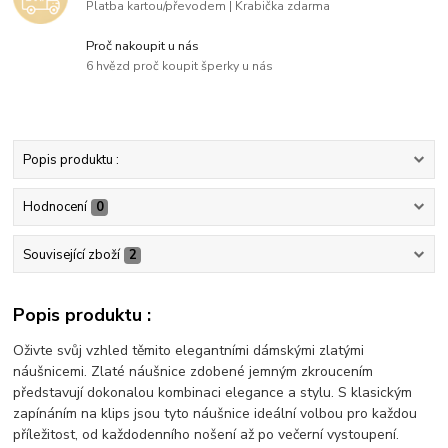
Platba kartou/převodem | Krabička zdarma
Proč nakoupit u nás
6 hvězd proč koupit šperky u nás
Popis produktu :
Hodnocení
0
Související zboží
2
Popis produktu :
Oživte svůj vzhled těmito elegantními dámskými zlatými
náušnicemi. Zlaté náušnice zdobené jemným zkroucením
představují dokonalou kombinaci elegance a stylu. S klasickým
zapínáním na klips jsou tyto náušnice ideální volbou pro každou
příležitost, od každodenního nošení až po večerní vystoupení.