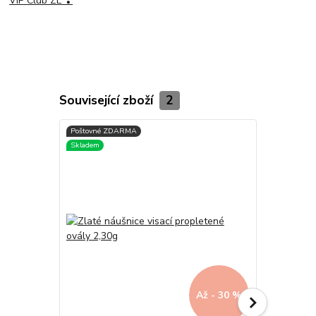
VIP Club ZL ❣
Související zboží
2
Až - 30 %