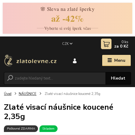
🌸 Sleva na zlaté šperky
až -42%
Vyberte si svůj šperk včas
0
ks
CZK
za
0 Kč
Menu
Hledat
Úvod
NÁUŠNICE
Zlaté visací náušnice koucené 2,35g
Zlaté visací náušnice koucené
2,35g
Poštovné ZDARMA
Skladem