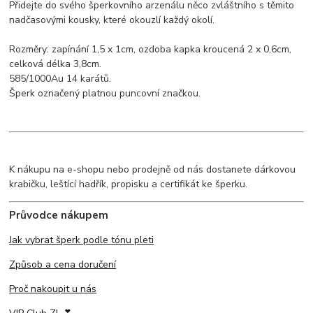
Přidejte do svého šperkovního arzenálu něco zvláštního s těmito
nadčasovými kousky, které okouzlí každý okolí.
Rozměry: zapínání 1,5 x 1cm, ozdoba kapka kroucená 2 x 0,6cm,
celková délka 3,8cm.
585/1000Au 14 karátů.
Šperk označený platnou puncovní značkou.
K nákupu na e-shopu nebo prodejně od nás dostanete dárkovou
krabičku, leštící hadřík, propisku a certifikát ke šperku.
Průvodce nákupem
Jak vybrat šperk podle tónu pleti
Způsob a cena doručení
Proč nakoupit u nás