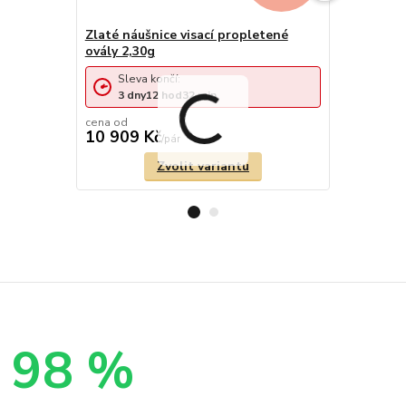
Zlaté náušnice visací propletené
Elegantní v
ovály 2,30g
zirkony 2,
Sleva končí:
Sleva 
3
dny
12
hod
32
min
3
dny
cena od
10 909 Kč
12 574 
/
pár
Zvolit variantu
98 %