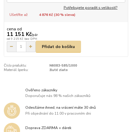
Potřebujete poradit s velikostí?
Ušetříte až
4 876 Kč (
30
% sleva)
cena od
11 151 Kč
/
pár
od
9 215 Kč
bez DPH
Přidat do košíku
Číslo produktu:
N6083-585/1000
Materiál šperku:
žluté zlato
Ověřeno zákazníky
Doporučuje nás 98 % našich zákazníků
Odesíláme ihned, na vrácení máte 30 dnů
Při objednání do 11:00 v pracovním dni
Doprava ZDARMA + dárek