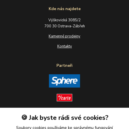
Kde nás najdete
Výškovická 3085/2
700 30 Ostrava-Zábřeh
Kamenné prodejny
Kontakty
Partneři
🍪 Jak byste rádi své cookies?
Sledujte nás
Soubory cookies používáme ke správnému fungování