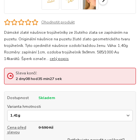
Ohodnotit produkt
Dámské zlaté náušnice trojúhelníky ze žlutého zlata se zapínáním na
puzetu. Originální náušnice na puzetu žluté zlato geometrického tvaru
trojúhelník. Tyto ojedinělé náušnice ozdobí každou ženu. Váha: 1,40g
Rozměry: zapínání 1cm, ozdoba trojúhelník 9x9mm. 585/1000 Au
14karátů. Šperk označe...
celý popis
Sleva končí:
2
dny
08
hod
35
min
26
sek
Dostupnost
Skladem
Varianta hmotnosti
Cena před
9 590 Kč
slevou
Potřebujete poradit s velikostí?