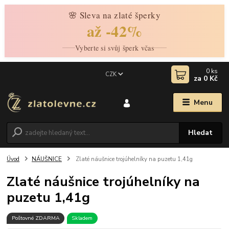
🌸 Sleva na zlaté šperky
až -42%
Vyberte si svůj šperk včas
0
ks
CZK
za
0 Kč
Menu
Hledat
Úvod
NÁUŠNICE
Zlaté náušnice trojúhelníky na puzetu 1,41g
Zlaté náušnice trojúhelníky na
puzetu 1,41g
Poštovné ZDARMA
Skladem