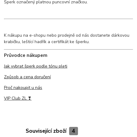
Šperk označený platnou puncovní značkou.
K nákupu na e-shopu nebo prodejně od nás dostanete dárkovou
krabičku, leštící hadřík a certifikát ke šperku.
Průvodce nákupem
Jak vybrat šperk podle tónu pleti
Způsob a cena doručení
Proč nakoupit u nás
VIP Club ZL ❣
Související zboží
4