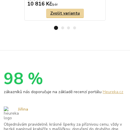
10 816 Kč
6 283 Kč
/
pár
Zvolit variantu
98 %
zákazníků nás doporučuje na základě recenzí portálu
Heureka.cz
Jiřina
Objednávám pravidelně, krásné šperky za příznivou cenu, vždy v
hezké papírové krabičče s mašličkou, doručení do druhého dne,