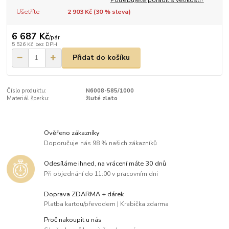
Ušetříte
2 903 Kč (
30
% sleva)
6 687 Kč
/
pár
5 526 Kč
bez DPH
Přidat do košíku
Číslo produktu:
N6008-585/1000
Materiál šperku:
žluté zlato
Ověřeno zákazníky
Doporučuje nás 98 % našich zákazníků
Odesíláme ihned, na vrácení máte 30 dnů
Při objednání do 11:00 v pracovním dni
Doprava ZDARMA + dárek
Platba kartou/převodem | Krabička zdarma
Proč nakoupit u nás