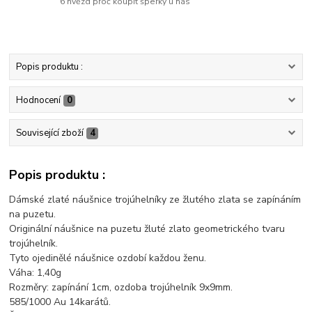
6 hvězd proč koupit šperky u nás
Popis produktu :
Hodnocení
0
Související zboží
4
Popis produktu :
Dámské zlaté náušnice trojúhelníky ze žlutého zlata se zapínáním
na puzetu.
Originální náušnice na puzetu žluté zlato geometrického tvaru
trojúhelník.
Tyto ojedinělé náušnice ozdobí každou ženu.
Váha: 1,40g
Rozměry: zapínání 1cm, ozdoba trojúhelník 9x9mm.
585/1000 Au 14karátů.