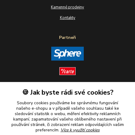
Kamenné prodejny
Kontakty
Partneři
🍪 Jak byste rádi své cookies?
Sledujte nás
Soubory cookies používáme ke správnému fungování
našeho e-shopu a v případě vašeho souhlasu také ke
sledování statistik o webu, měření efektivity reklamních
kampaní, zapamatování vašeho oblíbeného nastavení při
Plaťte u nás bezpečně
používání stránek, či zobrazení reklam odpovídajících vašim
preferencím.
Více k využití cookies