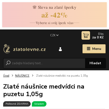
🌸 Sleva na zlaté šperky
až -42%
Vyberte si svůj šperk včas
0
ks
CZK
za
0 Kč
Menu
Hledat
Úvod
NÁUŠNICE
Zlaté náušnice medvídci na puzetu 1,05g
Zlaté náušnice medvídci na
puzetu 1,05g
Poštovné ZDARMA
Skladem