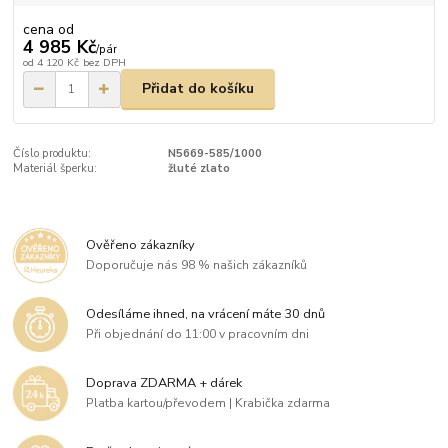
cena od
4 985 Kč
/
pár
od
4 120 Kč
bez DPH
Přidat do košíku
Číslo produktu:
N5669-585/1000
Materiál šperku:
žluté zlato
Ověřeno zákazníky
Doporučuje nás 98 % našich zákazníků
Odesíláme ihned, na vrácení máte 30 dnů
Při objednání do 11:00 v pracovním dni
Doprava ZDARMA + dárek
Platba kartou/převodem | Krabička zdarma