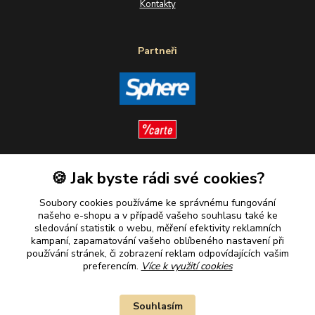
Kontakty
Partneři
🍪 Jak byste rádi své cookies?
Sledujte nás
Soubory cookies používáme ke správnému fungování
našeho e-shopu a v případě vašeho souhlasu také ke
sledování statistik o webu, měření efektivity reklamních
kampaní, zapamatování vašeho oblíbeného nastavení při
Plaťte u nás bezpečně
používání stránek, či zobrazení reklam odpovídajících vašim
preferencím.
Více k využití cookies
Souhlasím