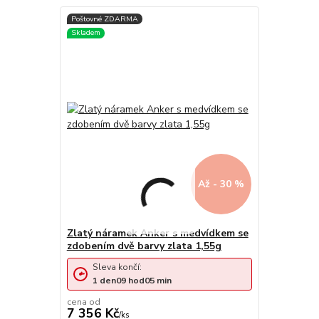
Až - 30 %
Zlatý náramek Anker s medvídkem se
zdobením dvě barvy zlata 1,55g
Sleva končí:
1
den
09
hod
05
min
cena od
7 356 Kč
/
ks