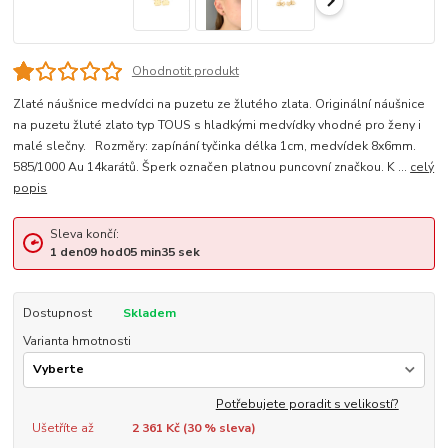
Ohodnotit produkt
Zlaté náušnice medvídci na puzetu ze žlutého zlata. Originální náušnice
na puzetu žluté zlato typ TOUS s hladkými medvídky vhodné pro ženy i
malé slečny. Rozměry: zapínání tyčinka délka 1cm, medvídek 8x6mm.
585/1000 Au 14karátů. Šperk označen platnou puncovní značkou. K ...
celý
popis
Sleva končí:
1
den
09
hod
05
min
34
sek
Dostupnost
Skladem
Varianta hmotnosti
Potřebujete poradit s velikostí?
Ušetříte až
2 361 Kč (
30
% sleva)