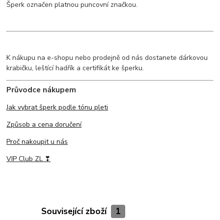
Šperk označen platnou puncovní značkou.
K nákupu na e-shopu nebo prodejně od nás dostanete dárkovou
krabičku, leštící hadřík a certifikát ke šperku.
Průvodce nákupem
Jak vybrat šperk podle tónu pleti
Způsob a cena doručení
Proč nakoupit u nás
VIP Club ZL ❣
Související zboží
1