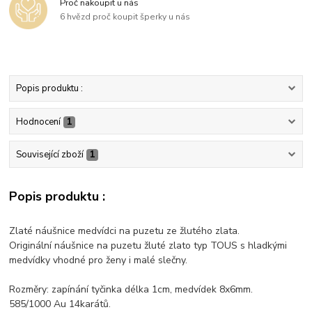
Proč nakoupit u nás
6 hvězd proč koupit šperky u nás
Popis produktu :
Hodnocení
1
Související zboží
1
Popis produktu :
Zlaté náušnice medvídci na puzetu ze žlutého zlata.
Originální náušnice na puzetu žluté zlato typ TOUS s hladkými
medvídky vhodné pro ženy i malé slečny.
Rozměry: zapínání tyčinka délka 1cm, medvídek 8x6mm.
585/1000 Au 14karátů.