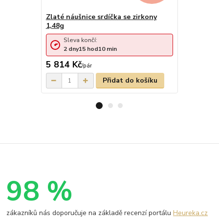
Zlaté náušnice srdíčka se zirkony
Zlaté náuš
1,48g
Sleva končí:
Sleva 
2
dny
15
hod
10
min
4
dny
5 814 Kč
6 026 Kč
/
pár
Přidat do košíku
98 %
zákazníků nás doporučuje na základě recenzí portálu
Heureka.cz