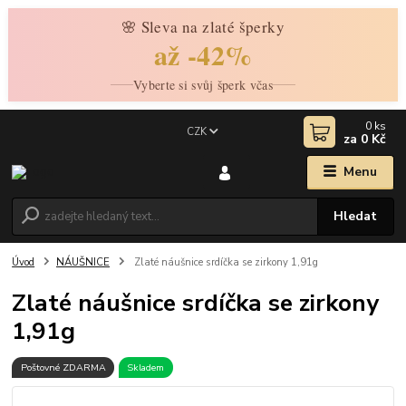
🌸 Sleva na zlaté šperky
až -42%
Vyberte si svůj šperk včas
0
ks
CZK
za
0 Kč
Menu
Hledat
Úvod
NÁUŠNICE
Zlaté náušnice srdíčka se zirkony 1,91g
Zlaté náušnice srdíčka se zirkony
1,91g
Poštovné ZDARMA
Skladem