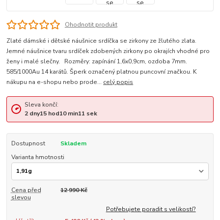
Ohodnotit produkt
Zlaté dámské i dětské náušnice srdíčka se zirkony ze žlutého zlata.
Jemné náušnice tvaru srdíček zdobených zirkony po okrajích vhodné pro
ženy i malé slečny. Rozměry: zapínání 1,6x0,9cm, ozdoba 7mm.
585/1000Au 14 karátů. Šperk označený platnou puncovní značkou. K
nákupu na e-shopu nebo prode...
celý popis
Sleva končí:
2
dny
15
hod
10
min
11
sek
Dostupnost
Skladem
Varianta hmotnosti
Cena před
12 990 Kč
slevou
Potřebujete poradit s velikostí?