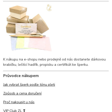
K nákupu na e-shopu nebo prodejně od nás dostanete dárkovou
krabičku, leštící hadřík, propisku a certifikát ke šperku.
Průvodce nákupem
Jak vybrat šperk podle tónu pleti
Způsob a cena doručení
Proč nakoupit u nás
VIP Club ZL ❣