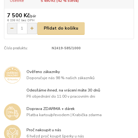
Ušetříte
5 490 Kč (
42
% sleva)
7 500 Kč
/
pár
6 198 Kč
bez DPH
Přidat do košíku
Číslo produktu:
N2419-585/1000
Ověřeno zákazníky
Doporučuje nás 98 % našich zákazníků
Odesíláme ihned, na vrácení máte 30 dnů
Při objednání do 11:00 v pracovním dni
Doprava ZDARMA + dárek
Platba kartou/převodem | Krabička zdarma
Proč nakoupit u nás
6 hvězd proč koupit šperky u nás