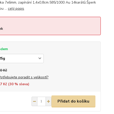
íčka 7x6mm, zapínání 1,4x0,8cm.585/1000 Au 14karátů.Šperk
u ...
celý popis
ek
adem
0 Kč
Potřebujete poradit s velikostí?
7 Kč (
30
% sleva)
Přidat do košíku