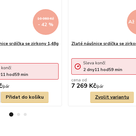
10 060 Kč
Až 
- 42 %
nice srdíčka se zirkony 1,48g
Zlaté náušnice srdíčka se zirk
Sleva končí:
 končí:
2
dny
11
hod
59
min
y
11
hod
59
min
cena od
č
7 269 Kč
/
pár
/
pár
Přidat do košíku
Zvolit variantu