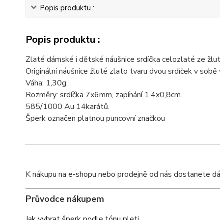
Popis produktu :
Popis produktu :
Zlaté dámské i dětské náušnice srdíčka celozlaté ze žlut
Originální náušnice žluté zlato tvaru dvou srdíček v sobě
Váha: 1,30g.
Rozměry: srdíčka 7x6mm, zapínání 1,4x0,8cm.
585/1000 Au 14karátů.
Šperk označen platnou puncovní značkou
K nákupu na e-shopu nebo prodejně od nás dostanete dárko
Průvodce nákupem
Jak vybrat šperk podle tónu pleti