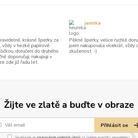
janinka
avidelně, krásné šperky za
Pěkné šperky, velice rychlé doruč
, vždy v hezké papírové
jsem nakupovala vícekrát, vždy 
ličkou, doručení do druhého
zkušenost :-)
ně doporučuji, nakupuji v
 zde již řadu let.
Žijte ve zlatě a buďte v obraze
Přihlásit se
Souhlasím se
zpracováním osobních údajů
za účelem rozesílky newsletteru.