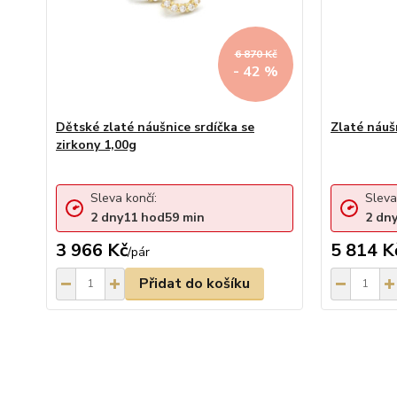
6 870 Kč
- 42 %
Dětské zlaté náušnice srdíčka se
Zlaté náuš
zirkony 1,00g
Sleva končí:
Sleva
2
dny
11
hod
59
min
2
dn
3 966 Kč
5 814 K
/
pár
Přidat do košíku