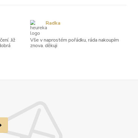
Radka
ení. Již
Vše v naprostém pořádku, ráda nakoupím
dobrá
znova. děkuji