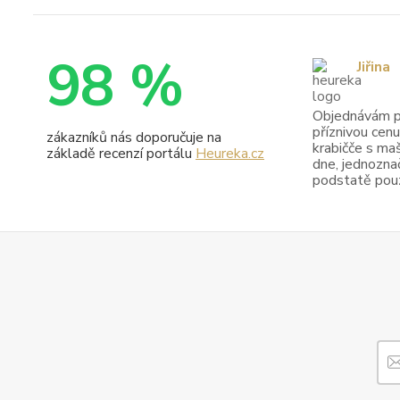
98 %
Jiřina
Objednávám pr
příznivou cenu
zákazníků nás doporučuje na
krabičče s maš
základě recenzí portálu
Heureka.cz
dne, jednoznač
podstatě pouze