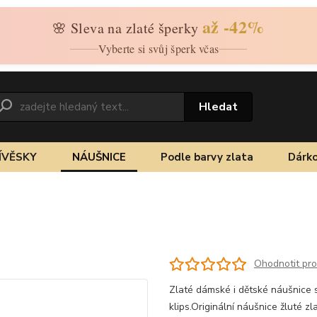
až -42%
🌸 Sleva na zlaté šperky
Vyberte si svůj šperk včas
Hledat
ÍVĚSKY
NÁUŠNICE
Podle barvy zlata
Dárko
g
Ohodnotit pr
Zlaté dámské i dětské náušnice s
klips.Originální náušnice žluté z