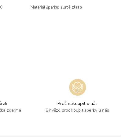
-0
Materiál šperku:
žluté zlato
rek
Proč nakoupit u nás
ička zdarma
6 hvězd proč koupit šperky u nás