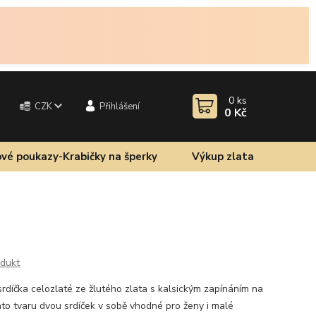
0
ks
CZK
Přihlášení
0 Kč
vé poukazy-Krabičky na šperky
Výkup zlata
odukt
rdíčka celozlaté ze žlutého zlata s kalsickým zapínáním na
lato tvaru dvou srdíček v sobě vhodné pro ženy i malé