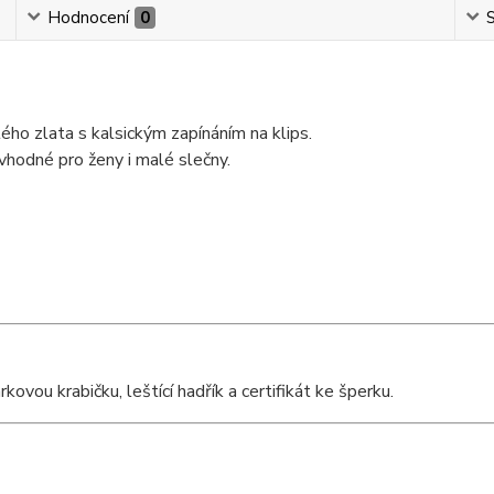
Hodnocení
0
S
ého zlata s kalsickým zapínáním na klips.
 vhodné pro ženy i malé slečny.
vou krabičku, leštící hadřík a certifikát ke šperku.