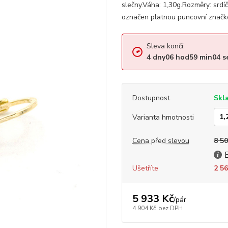
slečny.Váha: 1,30g.Rozměry: srd
označen platnou puncovní značko
Sleva končí:
4
dny
06
hod
59
min
04
s
Dostupnost
Skl
Varianta hmotnosti
Cena před slevou
8 50
Ušetříte
2 56
5 933 Kč
/
pár
4 904 Kč
bez DPH