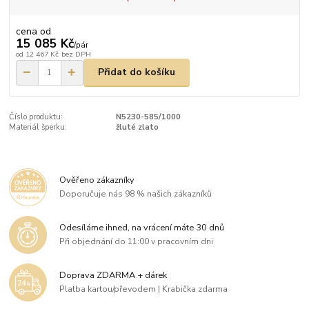
cena od
15 085 Kč
/
pár
od
12 467 Kč
bez DPH
Přidat do košíku
Číslo produktu:
N5230-585/1000
Materiál šperku:
žluté zlato
Ověřeno zákazníky
Doporučuje nás 98 % našich zákazníků
Odesíláme ihned, na vrácení máte 30 dnů
Při objednání do 11:00 v pracovním dni
Doprava ZDARMA + dárek
Platba kartou/převodem | Krabička zdarma