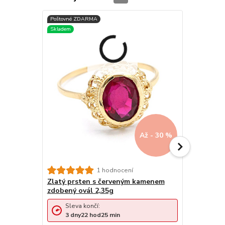
Až - 30 %
1 hodnocení
Zlatý prsten s červeným kamenem
Zlatý prst
zdobený ovál 2,35g
kamínkem 
Sleva končí:
Sleva 
3
dny
22
hod
25
min
3
dny