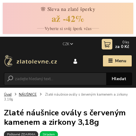
🌸 Sleva na zlaté šperky
až -42%
Vyberte si svůj šperk včas
0
ks
CZK
za
0 Kč
Menu
Hledat
Úvod
NÁUŠNICE
Zlaté náušnice ovály s červeným kamenem a zirkony
3,18g
Zlaté náušnice ovály s červeným
kamenem a zirkony 3,18g
Poštovné ZDARMA
Skladem