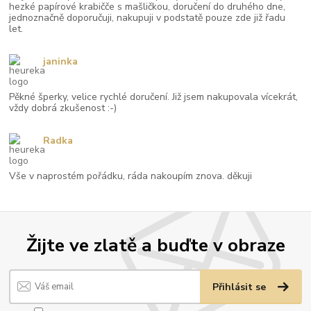
hezké papírové krabičče s mašličkou, doručení do druhého dne,
jednoznačně doporučuji, nakupuji v podstatě pouze zde již řadu
let.
janinka
Pěkné šperky, velice rychlé doručení. Již jsem nakupovala vícekrát,
vždy dobrá zkušenost :-)
Radka
Vše v naprostém pořádku, ráda nakoupím znova. děkuji
Žijte ve zlatě a buďte v obraze
Přihlásit se