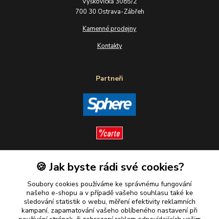
Výškovická 3085/2
700 30 Ostrava-Zábřeh
Kamenné prodejny
Kontakty
Partneři
🍪 Jak byste rádi své cookies?
Sledujte nás
Soubory cookies používáme ke správnému fungování
našeho e-shopu a v případě vašeho souhlasu také ke
sledování statistik o webu, měření efektivity reklamních
kampaní, zapamatování vašeho oblíbeného nastavení při
Plaťte u nás bezpečně