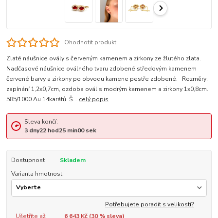
Ohodnotit produkt
Zlaté náušnice ovály s červeným kamenem a zirkony ze žlutého zlata.
Nadčasové náušnice oválného tvaru zdobené středovým kamenem
červené barvy a zirkony po obvodu kamene pestře zdobené. Rozměry:
zapínání 1,2x0,7cm, ozdoba ovál s modrým kamenem a zirkony 1x0,8cm.
585/1000 Au 14karátů. Š...
celý popis
Sleva končí:
3
dny
22
hod
25
min
00
sek
Dostupnost
Skladem
Varianta hmotnosti
Potřebujete poradit s velikostí?
Ušetříte až
6 643 Kč (
30
% sleva)