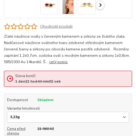
Ohodnotit produkt
Zlaté náušnice ovály s červeným kamenem a zirkony ze žlutého zlata.
Nadčasové náušnice oválného tvaru zdobené středovým kamenem
červené barvy a zirkony po obvodu kamene pestře zdobené. Rozměry:
zapínání 1,2x0,7cm, ozdoba ovál s modrým kamenem a zirkony 1x0,8cm.
585/1000 Au 14karátů. Š...
celý popis
Sleva končí:
1
den
21
hod
44
min
01
sek
Dostupnost
Skladem
Varianta hmotnosti
Cena před
21 960 Kč
slevou