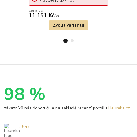
1
den
21
hod
44
min
1
den
cena od
cena od
11 151 Kč
4 743 Kč
/
ks
Zvolit variantu
98 %
zákazníků nás doporučuje na základě recenzí portálu
Heureka.cz
Jiřina