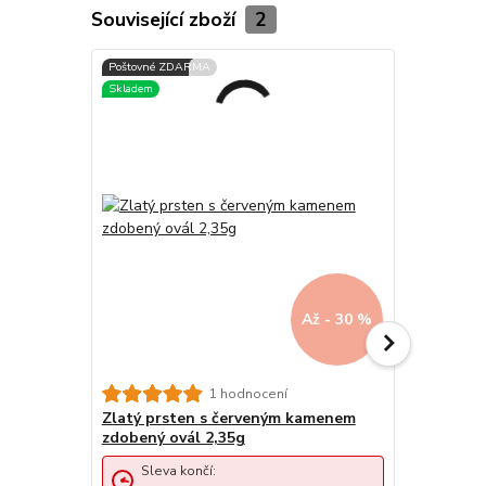
Související zboží
2
Až - 30 %
1 hodnocení
Zlatý prsten s červeným kamenem
Zlatý prst
zdobený ovál 2,35g
kamínkem 
Sleva končí:
Sleva 