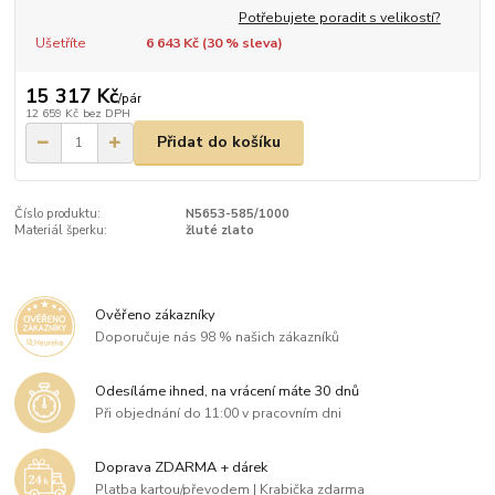
Potřebujete poradit s velikostí?
Ušetříte
6 643 Kč (
30
% sleva)
15 317 Kč
/
pár
12 659 Kč
bez DPH
Přidat do košíku
Číslo produktu:
N5653-585/1000
Materiál šperku:
žluté zlato
Ověřeno zákazníky
Doporučuje nás 98 % našich zákazníků
Odesíláme ihned, na vrácení máte 30 dnů
Při objednání do 11:00 v pracovním dni
Doprava ZDARMA + dárek
Platba kartou/převodem | Krabička zdarma