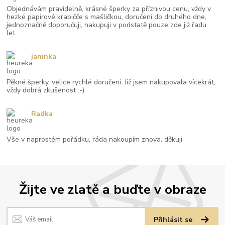
Objednávám pravidelně, krásné šperky za příznivou cenu, vždy v
hezké papírové krabičče s mašličkou, doručení do druhého dne,
jednoznačně doporučuji, nakupuji v podstatě pouze zde již řadu
let.
janinka
Pěkné šperky, velice rychlé doručení. Již jsem nakupovala vícekrát,
vždy dobrá zkušenost :-)
Radka
Vše v naprostém pořádku, ráda nakoupím znova. děkuji
Žijte ve zlatě a buďte v obraze
Přihlásit se