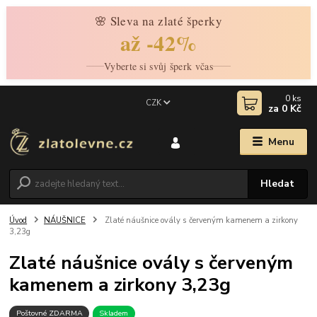
🌸 Sleva na zlaté šperky
až -42%
Vyberte si svůj šperk včas
0
ks
CZK
za
0 Kč
Menu
Hledat
Úvod
NÁUŠNICE
Zlaté náušnice ovály s červeným kamenem a zirkony
3,23g
Zlaté náušnice ovály s červeným
kamenem a zirkony 3,23g
Poštovné ZDARMA
Skladem