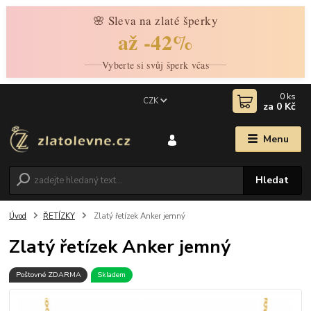
🌸 Sleva na zlaté šperky
až -42%
Vyberte si svůj šperk včas
0
ks
CZK
za
0 Kč
Menu
Hledat
Úvod
ŘETÍZKY
Zlatý řetízek Anker jemný
Zlatý řetízek Anker jemný
Poštovné ZDARMA
Skladem