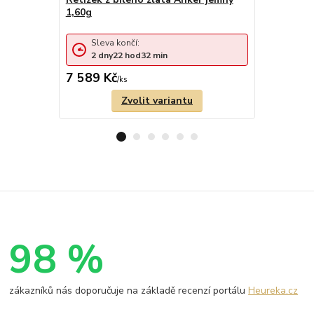
1,60g
Sleva 
Sleva končí:
2
dny
2
dny
22
hod
32
min
cena od
7 589 Kč
4 129 Kč
/
ks
Zvolit variantu
98 %
zákazníků nás doporučuje na základě recenzí portálu
Heureka.cz