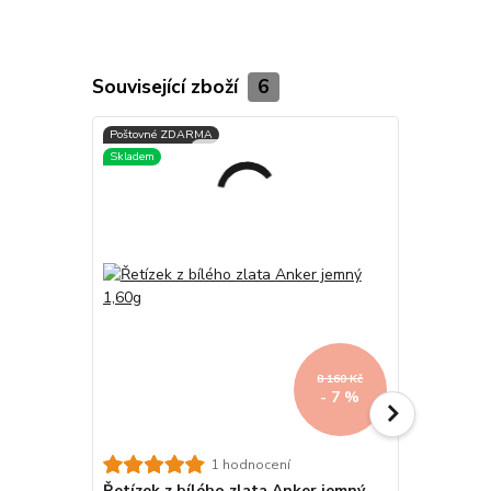
Související zboží
6
8 160 Kč
- 7 %
1 hodnocení
Řetízek z bílého zlata Anker jemný
Zlatý řetí