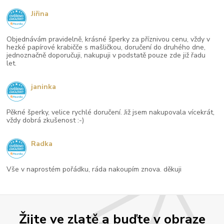
Jiřina
Objednávám pravidelně, krásné šperky za příznivou cenu, vždy v
hezké papírové krabičče s mašličkou, doručení do druhého dne,
jednoznačně doporučuji, nakupuji v podstatě pouze zde již řadu
let.
janinka
Pěkné šperky, velice rychlé doručení. Již jsem nakupovala vícekrát,
vždy dobrá zkušenost :-)
Radka
Vše v naprostém pořádku, ráda nakoupím znova. děkuji
Žijte ve zlatě a buďte v obraze