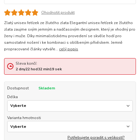
Ohodnotit produkt
Zlatý unisex řetízek ze žlutého zlata Elegantní unisex řetízek ze žlutého
zlata zaujme svým jemným a nadčasovým designem, který je vhodný pro
ženy i muže. Díky minimalistickému provedení se skvěle hodí pro
samostatné nošení i ke kombinaci s oblíbeným přívěskem. Jemně
propracované články vytváře...
celý popis
Sleva končí:
2
dny
22
hod
32
min
18
sek
Dostupnost
Skladem
Délka
Varianta hmotnosti
Potřebujete poradit s velikostí?