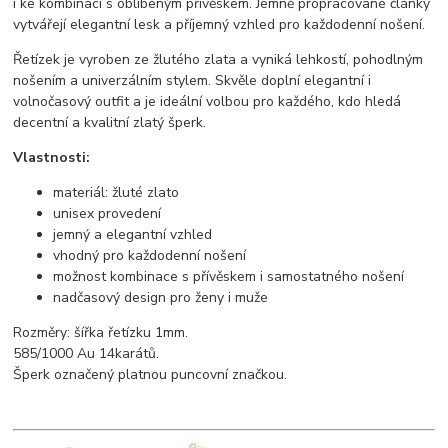
i ke kombinaci s oblíbeným přívěskem. Jemně propracované články
vytvářejí elegantní lesk a příjemný vzhled pro každodenní nošení.
Řetízek je vyroben ze žlutého zlata a vyniká lehkostí, pohodlným
nošením a univerzálním stylem. Skvěle doplní elegantní i
volnočasový outfit a je ideální volbou pro každého, kdo hledá
decentní a kvalitní zlatý šperk.
Vlastnosti:
materiál: žluté zlato
unisex provedení
jemný a elegantní vzhled
vhodný pro každodenní nošení
možnost kombinace s přívěskem i samostatného nošení
nadčasový design pro ženy i muže
Rozměry: šířka řetízku 1mm.
585/1000 Au 14karátů.
Šperk označený platnou puncovní značkou.