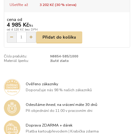
Ušetříte až
3 202 Kč (
30
% sleva)
cena od
4 985 Kč
/
ks
od
4 120 Kč
bez DPH
Přidat do košíku
Číslo produktu:
N6654-585/1000
Materiál šperku:
žluté zlato
Ověřeno zákazníky
Doporučuje nás 98 % našich zákazníků
Odesíláme ihned, na vrácení máte 30 dnů
Při objednání do 11:00 v pracovním dni
Doprava ZDARMA + dárek
Platba kartou/převodem | Krabička zdarma