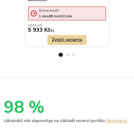
Sleva končí:
Sleva 
1
den
05
hod
32
min
1
den
cena od
cena od
5 933 Kč
5 738 Kč
/
ks
Zvolit variantu
98 %
zákazníků nás doporučuje na základě recenzí portálu
Heureka.cz