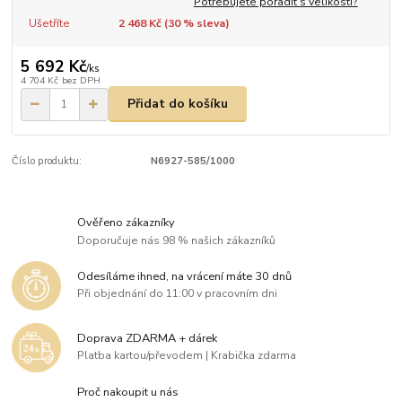
Potřebujete poradit s velikostí?
Ušetříte
2 468 Kč (
30
% sleva)
5 692 Kč
/
ks
4 704 Kč
bez DPH
Přidat do košíku
Číslo produktu:
N6927-585/1000
Ověřeno zákazníky
Doporučuje nás 98 % našich zákazníků
Odesíláme ihned, na vrácení máte 30 dnů
Při objednání do 11:00 v pracovním dni
Doprava ZDARMA + dárek
Platba kartou/převodem | Krabička zdarma
Proč nakoupit u nás