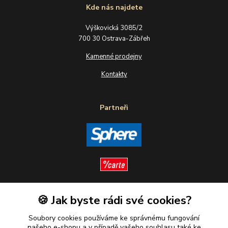
Kde nás najdete
Výškovická 3085/2
700 30 Ostrava-Zábřeh
Kamenné prodejny
Kontakty
Partneři
🍪 Jak byste rádi své cookies?
Sledujte nás
Soubory cookies používáme ke správnému fungování
našeho e-shopu a v případě vašeho souhlasu také ke