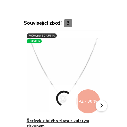
Související zboží
3
Až - 30 %
Řetízek z bílého zlata s kulatým
Řetízek z 
zirkonem
zirkonem 