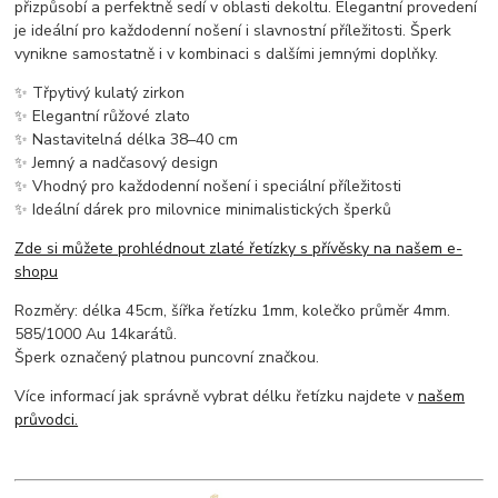
přizpůsobí a perfektně sedí v oblasti dekoltu. Elegantní provedení
je ideální pro každodenní nošení i slavnostní příležitosti. Šperk
vynikne samostatně i v kombinaci s dalšími jemnými doplňky.
✨ Třpytivý kulatý zirkon
✨ Elegantní růžové zlato
✨ Nastavitelná délka 38–40 cm
✨ Jemný a nadčasový design
✨ Vhodný pro každodenní nošení i speciální příležitosti
✨ Ideální dárek pro milovnice minimalistických šperků
Zde si můžete prohlédnout zlaté řetízky s přívěsky na našem e-
shopu
Rozměry: délka 45cm, šířka řetízku 1mm, kolečko průměr 4mm.
585/1000 Au 14karátů.
Šperk označený platnou puncovní značkou.
Více informací jak správně vybrat délku řetízku najdete v
našem
průvodci.