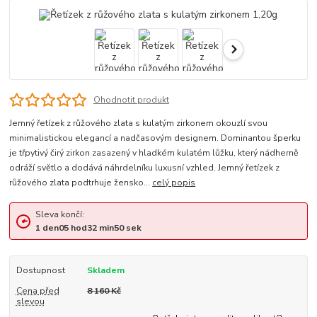
Ohodnotit produkt
Jemný řetízek z růžového zlata s kulatým zirkonem okouzlí svou
minimalistickou elegancí a nadčasovým designem. Dominantou šperku
je třpytivý čirý zirkon zasazený v hladkém kulatém lůžku, který nádherně
odráží světlo a dodává náhrdelníku luxusní vzhled. Jemný řetízek z
růžového zlata podtrhuje žensko...
celý popis
Sleva končí:
1
den
05
hod
32
min
50
sek
Dostupnost
Skladem
Cena před
8 160 Kč
slevou