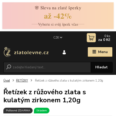
🌸 Sleva na zlaté šperky
až -42%
Vyberte si svůj šperk včas
0
ks
CZK
za
0 Kč
Menu
Hledat
Úvod
ŘETÍZKY
Řetízek z růžového zlata s kulatým zirkonem 1,20g
Řetízek z růžového zlata s
kulatým zirkonem 1,20g
Poštovné ZDARMA
Skladem