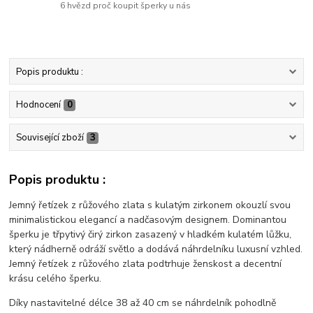
6 hvězd proč koupit šperky u nás
Popis produktu :
Hodnocení
0
Související zboží
3
Popis produktu :
Jemný řetízek z růžového zlata s kulatým zirkonem okouzlí svou
minimalistickou elegancí a nadčasovým designem. Dominantou
šperku je třpytivý čirý zirkon zasazený v hladkém kulatém lůžku,
který nádherně odráží světlo a dodává náhrdelníku luxusní vzhled.
Jemný řetízek z růžového zlata podtrhuje ženskost a decentní
krásu celého šperku.
Díky nastavitelné délce 38 až 40 cm se náhrdelník pohodlně