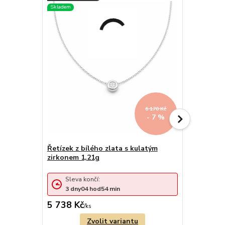
6 170 Kč
- 7 %
Řetízek z bílého zlata s kulatým
Řetízek z 
zirkonem 1,21g
zirkonem
Sleva 
Sleva končí:
3
dny
3
dny
04
hod
54
min
cena od
5 738 Kč
5 933 Kč
/
ks
Zvolit variantu