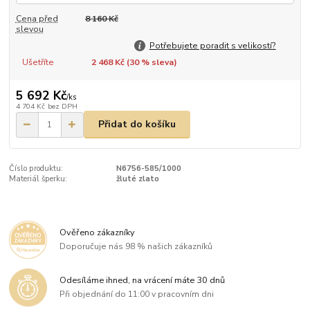
Cena před
8 160 Kč
slevou
Potřebujete poradit s velikostí?
Ušetříte
2 468 Kč (
30
% sleva)
5 692 Kč
/
ks
4 704 Kč
bez DPH
Přidat do košíku
Číslo produktu:
N6756-585/1000
Materiál šperku:
žluté zlato
Ověřeno zákazníky
Doporučuje nás 98 % našich zákazníků
Odesíláme ihned, na vrácení máte 30 dnů
Při objednání do 11:00 v pracovním dni