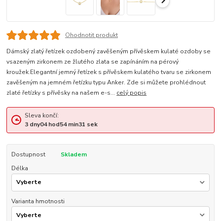
Ohodnotit produkt
Dámský zlatý řetízek ozdobený zavěšeným přívěskem kulaté ozdoby se
vsazeným zirkonem ze žlutého zlata se zapínáním na pérový
kroužek.Elegantní jemný řetízek s přívěskem kulatého tvaru se zirkonem
zavěšeným na jemném řetízku typu Anker. Zde si můžete prohlédnout
zlaté řetízky s přívěsky na našem e-s...
celý popis
Sleva končí:
3
dny
04
hod
54
min
30
sek
Dostupnost
Skladem
Délka
Varianta hmotnosti