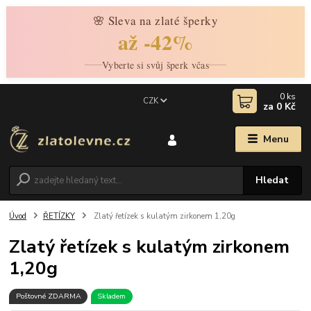
🌸 Sleva na zlaté šperky
až -42%
Vyberte si svůj šperk včas
0
ks
CZK
za
0 Kč
Menu
Hledat
Úvod
ŘETÍZKY
Zlatý řetízek s kulatým zirkonem 1,20g
Zlatý řetízek s kulatým zirkonem
1,20g
Poštovné ZDARMA
Skladem