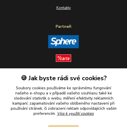
Kontakty
Partneři
🍪 Jak byste rádi své cookies?
Sledujte nás
Soubory cookies používáme ke správnému fungování
našeho e-shopu a v případě vašeho souhlasu také ke
sledování statistik o webu, měření efektivity reklamních
kampaní, zapamatování vašeho oblíbeného nastavení při
Plaťte u nás bezpečně
používání stránek, či zobrazení reklam odpovídajících vašim
preferencím.
Více k využití cookies