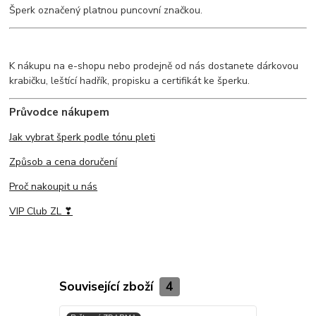
Šperk označený platnou puncovní značkou.
K nákupu na e-shopu nebo prodejně od nás dostanete dárkovou
krabičku, leštící hadřík, propisku a certifikát ke šperku.
Průvodce nákupem
Jak vybrat šperk podle tónu pleti
Způsob a cena doručení
Proč nakoupit u nás
VIP Club ZL ❣
Související zboží
4