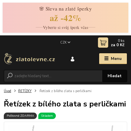
🌸 Sleva na zlaté šperky
až -42%
Vyberte si svůj šperk včas
0
ks
CZK
za
0 Kč
Menu
Hledat
Úvod
ŘETÍZKY
Řetízek z bílého zlata s perličkami
Řetízek z bílého zlata s perličkami
Poštovné ZDARMA
Skladem