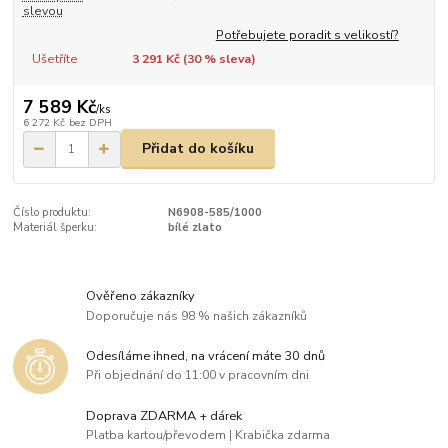
slevou
Potřebujete poradit s velikostí?
Ušetříte
3 291 Kč (
30
% sleva)
7 589 Kč
/
ks
6 272 Kč
bez DPH
Přidat do košíku
Číslo produktu:
N6908-585/1000
Materiál šperku:
bílé zlato
Ověřeno zákazníky
Doporučuje nás 98 % našich zákazníků
Odesíláme ihned, na vrácení máte 30 dnů
Při objednání do 11:00 v pracovním dni
Doprava ZDARMA + dárek
Platba kartou/převodem | Krabička zdarma