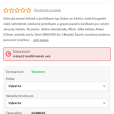
Ohodnotit produkt
Dámský jemný řetízek s perličkami typ Anker ze bílého zlata.Elegantní
zlatý náhrdelník zdobený perličkami a gravírovanými kuličkami po celém
obvodu řetízku. Rozměry: délka náhrdelníku 45cm, šířka řetízku Anker
0,5mm, průměr perly 3mm.585/1000 Au 14karátů.Šperk označený platnou
puncovní značkou....
celý popis
Sleva končí:
4
dny
12
hod
59
min
41
sek
Dostupnost
Skladem
Délka
Varianta hmotnosti
Cena před
10 880 Kč