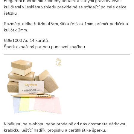
Elegantní náhrdelník zdobený perlami a zlatými gravírovanými
kuličkami v lesklém vzhledu pravidelně se střídající po celé délce
řetízku.
Rozměry: délka řetízku 45cm, šířka řetízku 1mm, průměr perliček a
kuliček 2mm.
585/1000 Au 14 karátů.
Šperk označený platnou puncovní značkou.
K nákupu na e-shopu nebo prodejně od nás dostanete dárkovou
krabičku, leštící hadřík, propisku a certifikát ke šperku.