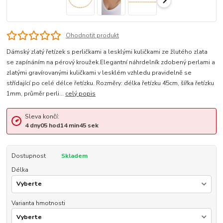
Ohodnotit produkt
Dámský zlatý řetízek s perličkami a lesklými kuličkami ze žlutého zlata
se zapínáním na pérový kroužek.Elegantní náhrdelník zdobený perlami a
zlatými gravírovanými kuličkami v lesklém vzhledu pravidelně se
střídající po celé délce řetízku. Rozměry: délka řetízku 45cm, šířka řetízku
1mm, průměr perli...
celý popis
Sleva končí:
4
dny
05
hod
14
min
45
sek
Dostupnost
Skladem
Délka
Varianta hmotnosti