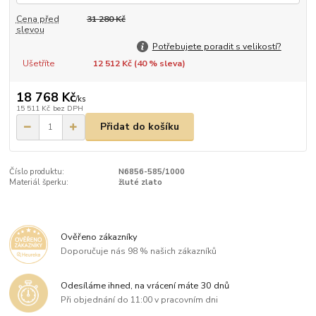
Cena před
31 280 Kč
slevou
Potřebujete poradit s velikostí?
Ušetříte
12 512 Kč (
40
% sleva)
18 768 Kč
/
ks
15 511 Kč
bez DPH
Přidat do košíku
Číslo produktu:
N6856-585/1000
Materiál šperku:
žluté zlato
Ověřeno zákazníky
Doporučuje nás 98 % našich zákazníků
Odesíláme ihned, na vrácení máte 30 dnů
Při objednání do 11:00 v pracovním dni