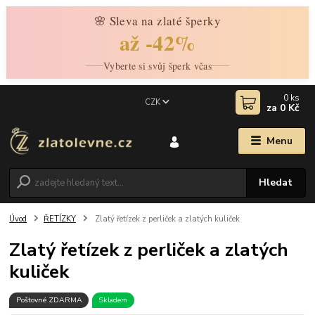
🌸 Sleva na zlaté šperky
až -42%
Vyberte si svůj šperk včas
0
ks
CZK
za
0 Kč
Menu
Hledat
Úvod
ŘETÍZKY
Zlatý řetízek z perliček a zlatých kuliček
Zlatý řetízek z perliček a zlatých
kuliček
Poštovné ZDARMA
Skladem