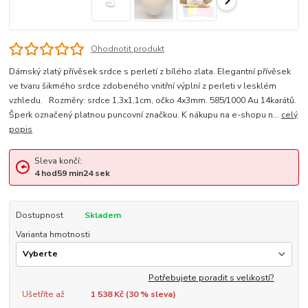
Ohodnotit produkt
Dámský zlatý přívěsek srdce s perletí z bílého zlata. Elegantní přívěsek
ve tvaru šikmého srdce zdobeného vnitřní výplní z perleti v lesklém
vzhledu. Rozměry: srdce 1,3x1,1cm, očko 4x3mm. 585/1000 Au 14karátů.
Šperk označený platnou puncovní značkou. K nákupu na e-shopu n...
celý
popis
Sleva končí:
4
hod
59
min
23
sek
Dostupnost
Skladem
Varianta hmotnosti
Potřebujete poradit s velikostí?
Ušetříte až
1 538 Kč (
30
% sleva)