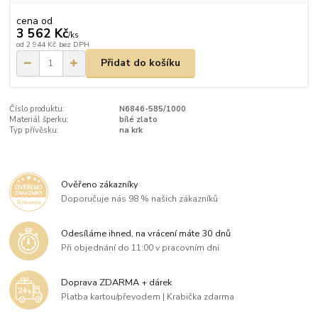
cena od
3 562 Kč
/
ks
od
2 944 Kč
bez DPH
Přidat do košíku
Číslo produktu:
N6846-585/1000
Materiál šperku:
bílé zlato
Typ přívěsku:
na krk
Ověřeno zákazníky
Doporučuje nás 98 % našich zákazníků
Odesíláme ihned, na vrácení máte 30 dnů
Při objednání do 11:00 v pracovním dni
Doprava ZDARMA + dárek
Platba kartou/převodem | Krabička zdarma