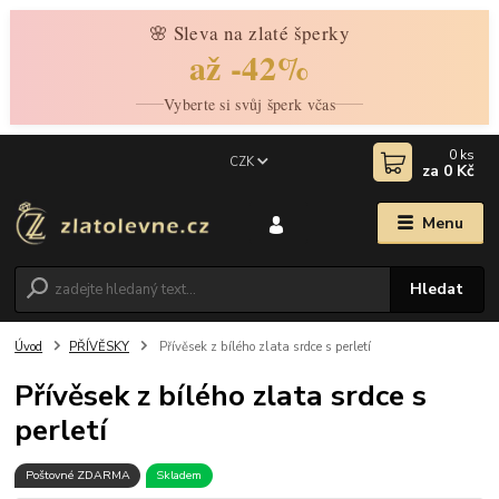
🌸 Sleva na zlaté šperky
až -42%
Vyberte si svůj šperk včas
0
ks
CZK
za
0 Kč
Menu
Hledat
Úvod
PŘÍVĚSKY
Přívěsek z bílého zlata srdce s perletí
Přívěsek z bílého zlata srdce s
perletí
Poštovné ZDARMA
Skladem