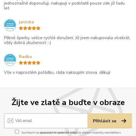
jednoznačně doporučuji, nakupuji v podstatě pouze zde již řadu
let.
janinka
Pěkné šperky, velice rychlé doručení. Již jsem nakupovala vícekrát,
vždy dobrá zkušenost :-)
Radka
Vše v naprostém pořádku, ráda nakoupím znova. děkuji
Žijte ve zlatě a buďte v obraze
Přihlásit se
Souhlasím se
zpracováním osobních údajů
za účelem rozesílky newsletteru.