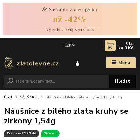
🌸 Sleva na zlaté šperky
až -42%
Vyberte si svůj šperk včas
0
ks
CZK
za
0 Kč
Menu
Hledat
Úvod
NÁUŠNICE
Náušnice z bílého zlata kruhy se zirkony 1,54g
Náušnice z bílého zlata kruhy se
zirkony 1,54g
Poštovné ZDARMA
Skladem