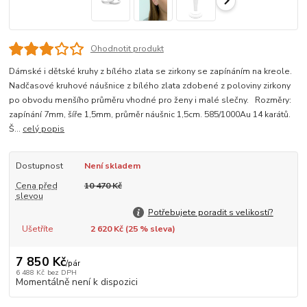
Ohodnotit produkt
Dámské i dětské kruhy z bílého zlata se zirkony se zapínáním na kreole.
Nadčasové kruhové náušnice z bílého zlata zdobené z poloviny zirkony
po obvodu menšího průměru vhodné pro ženy i malé slečny. Rozměry:
zapínání 7mm, šíře 1,5mm, průměr náušnic 1,5cm. 585/1000Au 14 karátů.
Š...
celý popis
Dostupnost
Není skladem
Cena před
10 470 Kč
slevou
Potřebujete poradit s velikostí?
Ušetříte
2 620 Kč (
25
% sleva)
7 850 Kč
/
pár
6 488 Kč
bez DPH
Momentálně není k dispozici