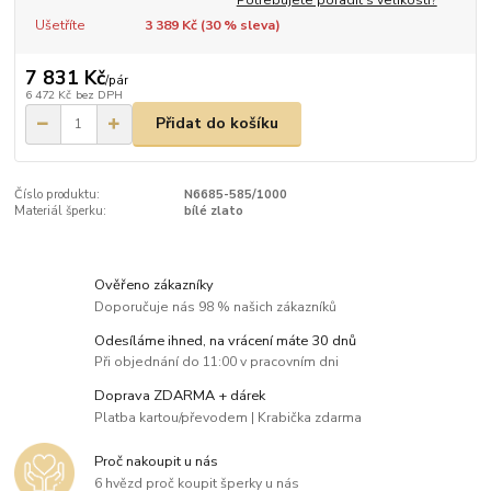
Ušetříte
3 389 Kč (
30
% sleva)
7 831 Kč
/
pár
6 472 Kč
bez DPH
Přidat do košíku
Číslo produktu:
N6685-585/1000
Materiál šperku:
bílé zlato
Ověřeno zákazníky
Doporučuje nás 98 % našich zákazníků
Odesíláme ihned, na vrácení máte 30 dnů
Při objednání do 11:00 v pracovním dni
Doprava ZDARMA + dárek
Platba kartou/převodem | Krabička zdarma
Proč nakoupit u nás
6 hvězd proč koupit šperky u nás