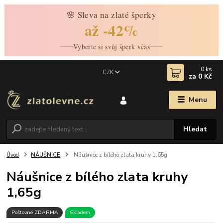
🌸 Sleva na zlaté šperky
až -42%
Vyberte si svůj šperk včas
0
ks
CZK
za
0 Kč
Menu
Hledat
Úvod
NÁUŠNICE
Náušnice z bílého zlata kruhy 1,65g
Náušnice z bílého zlata kruhy
1,65g
Poštovné ZDARMA
Skladem