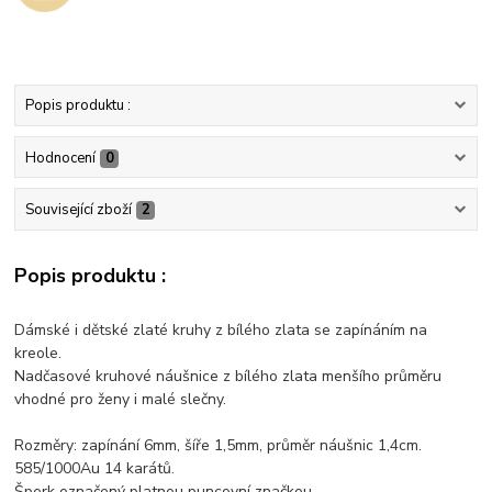
Popis produktu :
Hodnocení
0
Související zboží
2
Popis produktu :
Dámské i dětské zlaté kruhy z bílého zlata se zapínáním na
kreole.
Nadčasové kruhové náušnice z bílého zlata menšího průměru
vhodné pro ženy i malé slečny.
Rozměry: zapínání 6mm, šíře 1,5mm, průměr náušnic 1,4cm.
585/1000Au 14 karátů.
Šperk označený platnou puncovní značkou.