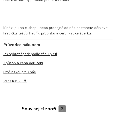
K nákupu na e-shopu nebo prodejně od nás dostanete dárkovou
krabičku, leštící hadřík, propisku a certifikát ke šperku.
Průvodce nákupem
Jak vybrat šperk podle tónu pleti
Způsob a cena doručení
Proč nakoupit u nás
VIP Club ZL ❣
Související zboží
2