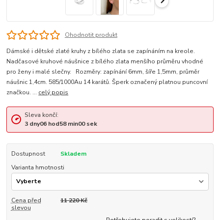
Ohodnotit produkt
Dámské i dětské zlaté kruhy z bílého zlata se zapínáním na kreole.
Nadčasové kruhové náušnice z bílého zlata menšího průměru vhodné
pro ženy i malé slečny. Rozměry: zapínání 6mm, šíře 1,5mm, průměr
náušnic 1,4cm. 585/1000Au 14 karátů. Šperk označený platnou puncovní
značkou. ...
celý popis
Sleva končí:
3
dny
06
hod
58
min
00
sek
Dostupnost
Skladem
Varianta hmotnosti
Cena před
11 220 Kč
slevou
Potřebujete poradit s velikostí?