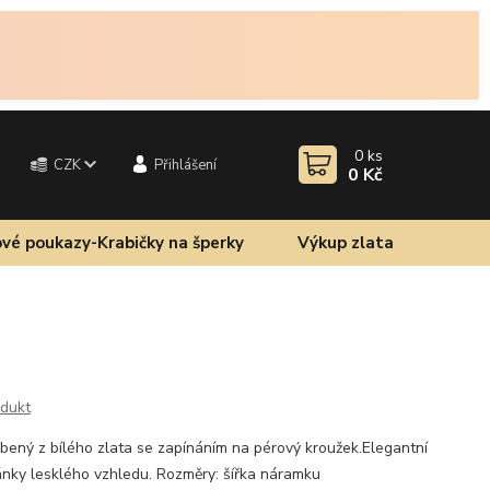
0
ks
CZK
Přihlášení
0 Kč
vé poukazy-Krabičky na šperky
Výkup zlata
odukt
ný z bílého zlata se zapínáním na pérový kroužek.Elegantní
ánky lesklého vzhledu. Rozměry: šířka náramku