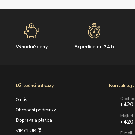
Výhodné ceny
Expedice do 24 h
Užitečné odkazy
Kontaktujt
Obcho
O nás
+420
Obchodní podmínky
Majitel
Doprava a platba
+420
❣
VIP CLUB
E-mail