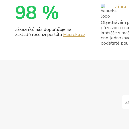
98 %
Jiřina
Objednávám pr
příznivou cenu
zákazníků nás doporučuje na
krabičče s maš
základě recenzí portálu
Heureka.cz
dne, jednoznač
podstatě pouze