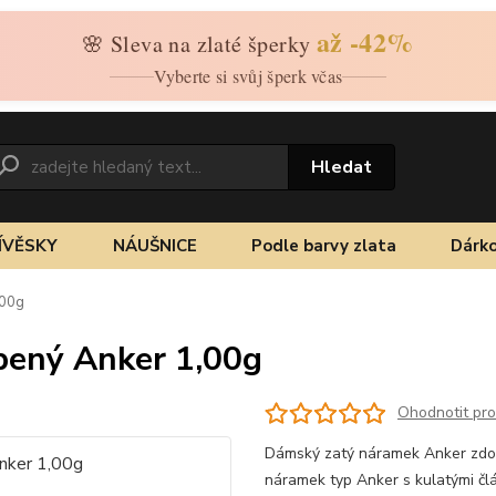
až -42%
🌸 Sleva na zlaté šperky
Vyberte si svůj šperk včas
Hledat
ÍVĚSKY
NÁUŠNICE
Podle barvy zlata
Dárko
,00g
obený Anker 1,00g
Ohodnotit pr
Dámský zatý náramek Anker zdobe
náramek typ Anker s kulatými čl