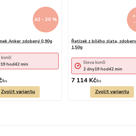
7
Až - 30 %
mek Anker zdobený 0,90g
Řetízek z bílého zlata, zdoben
1,50g
 končí:
Sleva končí:
y
19
hod
42
min
2
dny
19
hod
42
min
č
7 114 Kč
/
ks
/
ks
Zvolit variantu
Zvolit variantu