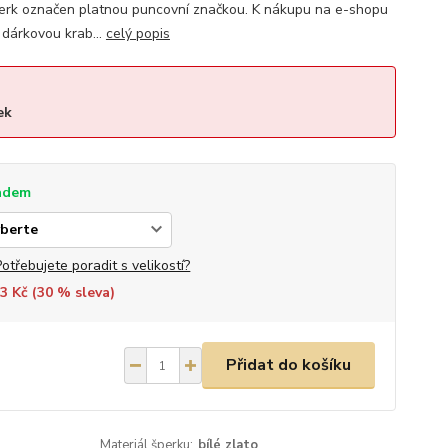
rk označen platnou puncovní značkou. K nákupu na e-shopu
dárkovou krab...
celý popis
ek
adem
Potřebujete poradit s velikostí?
3 Kč (
30
% sleva)
Přidat do košíku
Materiál šperku:
bílé zlato