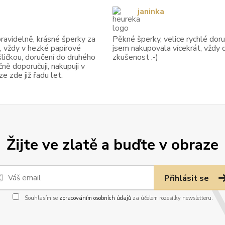
janinka
avidelně, krásné šperky za
Pěkné šperky, velice rychlé doruč
, vždy v hezké papírové
jsem nakupovala vícekrát, vždy 
ličkou, doručení do druhého
zkušenost :-)
ně doporučuji, nakupuji v
 zde již řadu let.
Žijte ve zlatě a buďte v obraze
Přihlásit se
Souhlasím se
zpracováním osobních údajů
za účelem rozesílky newsletteru.