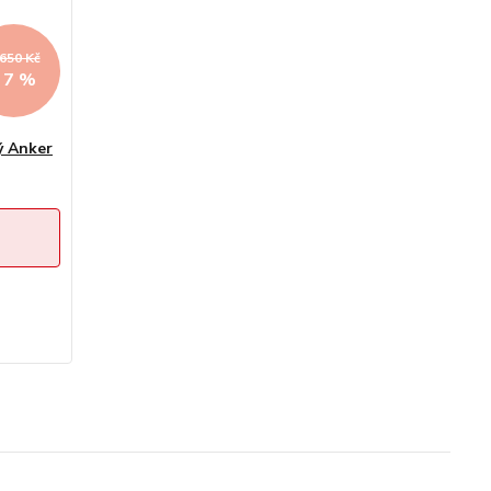
 650 Kč
- 7 %
ý Anker