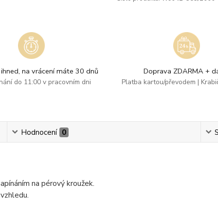
ihned, na vrácení máte 30 dnů
Doprava ZDARMA + dá
dnání do 11:00 v pracovním dni
Platba kartou/převodem | Krab
Hodnocení
0
S
apínáním na pérový kroužek.
 vzhledu.