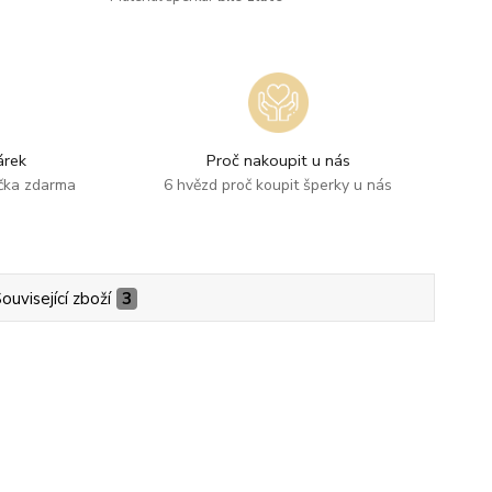
rek
Proč nakoupit u nás
ička zdarma
6 hvězd proč koupit šperky u nás
ouvisející zboží
3