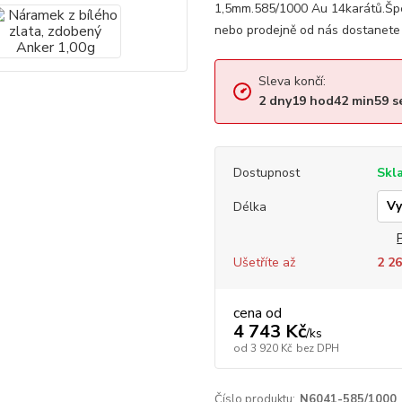
1,5mm.585/1000 Au 14karátů.Špe
nebo prodejně od nás dostanete 
Sleva končí:
2
dny
19
hod
42
min
59
s
Dostupnost
Skl
Délka
Ušetříte až
2 26
cena od
4 743 Kč
/
ks
od
3 920 Kč
bez DPH
Číslo produktu:
N6041-585/1000