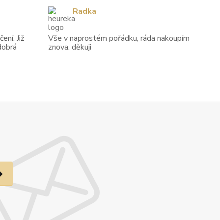
Radka
ení. Již
Vše v naprostém pořádku, ráda nakoupím
dobrá
znova. děkuji