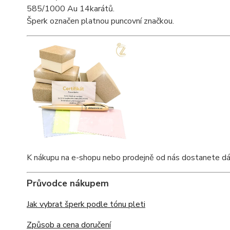
585/1000 Au 14karátů.
Šperk označen platnou puncovní značkou.
K nákupu na e-shopu nebo prodejně od nás dostanete dárko
Průvodce nákupem
Jak vybrat šperk podle tónu pleti
Způsob a cena doručení