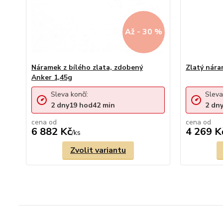
Až - 30 %
Náramek z bílého zlata, zdobený
Zlatý nára
Anker 1,45g
Sleva končí:
Sleva
2
dny
19
hod
42
min
2
dn
cena od
cena od
6 882 Kč
4 269 K
/
ks
Zvolit variantu