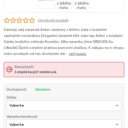
Ohodnotit produkt
Dámský zatý náramek Anker zdobený z bílého zlata s kvalitním
zapínáním na karabinu.Elegantní náramek bílé zlato typ Anker s kulatými
články lesklého vzhledu.Rozměry: šířka náramku 2mm.585/1000 Au
14karátů.Šperk označen platnou puncovní značkou. K nákupu na e-shopu
nebo prodejně od nás dostanete dár...
celý popis
Sleva končí:
3
dny
04
hod
27
min
03
sek
Dostupnost
Skladem
Délka
Varianta hmotnosti