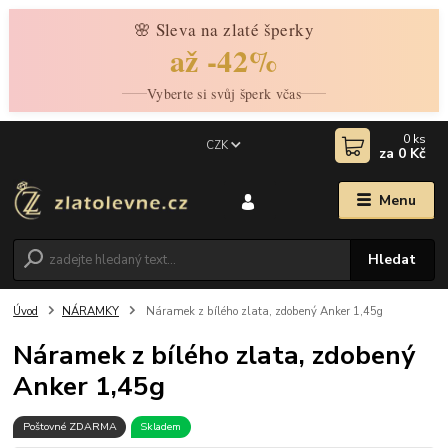
🌸 Sleva na zlaté šperky
až -42%
Vyberte si svůj šperk včas
0
ks
CZK
za
0 Kč
Menu
Hledat
Úvod
NÁRAMKY
Náramek z bílého zlata, zdobený Anker 1,45g
Náramek z bílého zlata, zdobený
Anker 1,45g
Poštovné ZDARMA
Skladem