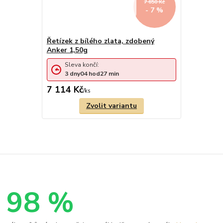
7 650 Kč
- 7 %
Řetízek z bílého zlata, zdobený
Anker 1,50g
Sleva končí:
3
dny
04
hod
27
min
7 114 Kč
/
ks
Zvolit variantu
98 %