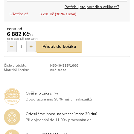
Potřebujete poradit s velikostí?
Ušetříte až
3 291 Kč (
30
% sleva)
cena od
6 882 Kč
/
ks
od
5 688 Kč
bez DPH
Přidat do košíku
Číslo produktu:
N6040-585/1000
Materiál šperku:
bílé zlato
Ověřeno zákazníky
Doporučuje nás 98 % našich zákazníků
Odesíláme ihned, na vrácení máte 30 dnů
Při objednání do 11:00 v pracovním dni