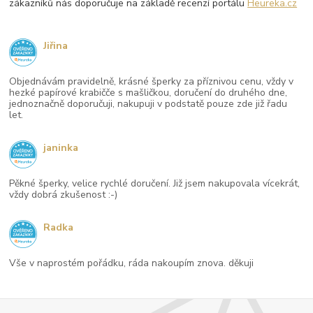
zákazníků nás doporučuje na základě recenzí portálu
Heureka.cz
Jiřina
Objednávám pravidelně, krásné šperky za příznivou cenu, vždy v
hezké papírové krabičče s mašličkou, doručení do druhého dne,
jednoznačně doporučuji, nakupuji v podstatě pouze zde již řadu
let.
janinka
Pěkné šperky, velice rychlé doručení. Již jsem nakupovala vícekrát,
vždy dobrá zkušenost :-)
Radka
Vše v naprostém pořádku, ráda nakoupím znova. děkuji