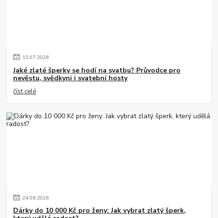
13
.
07
.
2026
Jaké zlaté šperky se hodí na svatbu? Průvodce pro
nevěstu, svědkyni i svatební hosty
číst celé
24
.
06
.
2026
Dárky do 10 000 Kč pro ženy: Jak vybrat zlatý šperk,