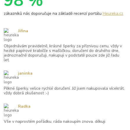
98 %
zákazníků nás doporučuje na základě recenzí portálu
Heureka.cz
Jiřina
Objednávám pravidelně, krásné šperky za příznivou cenu, vždy v
hezké papírové krabičče s mašličkou, doručení do druhého dne,
jednoznačně doporučuji, nakupuji v podstatě pouze zde již řadu
let.
janinka
Pěkné šperky, velice rychlé doručení. Již jsem nakupovala vícekrát,
vždy dobrá zkušenost :-)
Radka
Vše v naprostém pořádku, ráda nakoupím znova. děkuji