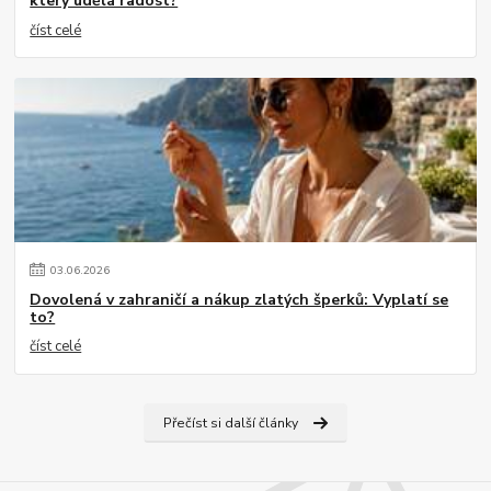
který udělá radost?
číst celé
03
.
06
.
2026
Dovolená v zahraničí a nákup zlatých šperků: Vyplatí se
to?
číst celé
Přečíst si další články