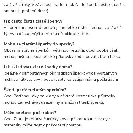
za 1 až 2 roky, v závislosti na tom, jak často šperk nosíte (např. u
snubních prstenů dříve).
Jak často čistit zlaté šperky?
Při běžném nošení doporučujeme lehké čištění jednou za 2 až 4
týdny a důkladnější kontrolu několikrát ročně.
Mohu se zlatými šperky do sprchy?
Občasná sprcha šperkům většinou neublíží, dlouhodobě však
mohou mýdla a kosmetické přípravky způsobovat ztrátu lesku.
Jak skladovat zlaté šperky doma?
Ideálně v samostatných přihrádkách šperkovnice vystlaných
měkkou látkou, aby nedocházelo ke vzájemnému poškrábání.
Škodí parfém zlatým šperkům?
Ano. Parfémy, laky na vlasy a některé kosmetické přípravky
mohou zanechávat usazeniny a snižovat lesk šperků.
Může se zlato poškrábat?
Ano. Zlato je relativně měkký kov a při kontaktu s tvrdými
materiály může dojít k poškození povrchu.