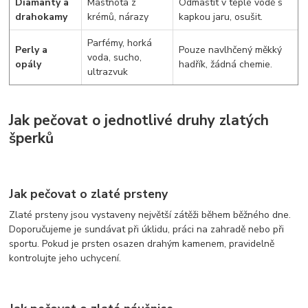
Diamanty a
Mastnota z
Odmastit v teplé vodě s
drahokamy
krémů, nárazy
kapkou jaru, osušit.
Parfémy, horká
Perly a
Pouze navlhčený měkký
voda, sucho,
opály
hadřík, žádná chemie.
ultrazvuk
Jak pečovat o jednotlivé druhy zlatých
šperků
Jak pečovat o zlaté prsteny
Zlaté prsteny jsou vystaveny největší zátěži během běžného dne.
Doporučujeme je sundávat při úklidu, práci na zahradě nebo při
sportu. Pokud je prsten osazen drahým kamenem, pravidelně
kontrolujte jeho uchycení.