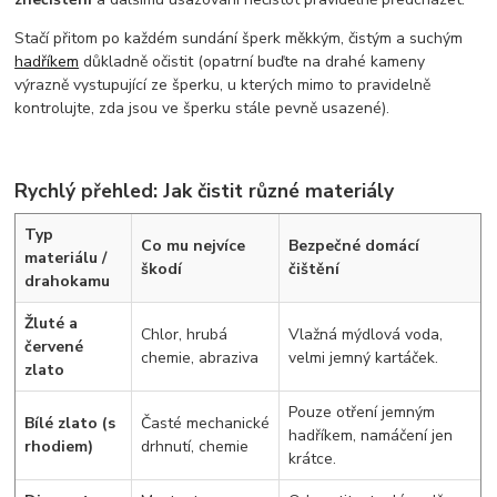
Stačí přitom po každém sundání šperk měkkým, čistým a suchým
hadříkem
důkladně očistit (opatrní buďte na drahé kameny
výrazně vystupující ze šperku, u kterých mimo to pravidelně
kontrolujte, zda jsou ve šperku stále pevně usazené).
Rychlý přehled: Jak čistit různé materiály
Typ
Co mu nejvíce
Bezpečné domácí
materiálu /
škodí
čištění
drahokamu
Žluté a
Chlor, hrubá
Vlažná mýdlová voda,
červené
chemie, abraziva
velmi jemný kartáček.
zlato
Pouze otření jemným
Bílé zlato (s
Časté mechanické
hadříkem, namáčení jen
rhodiem)
drhnutí, chemie
krátce.