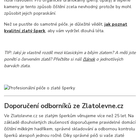
řiďte návodem. Pro organické drahokamy (perly, opály) a lepené
kameny je tento způsob čištění zcela nevhodný, protože by mohl
způsobit jejich popraskání.
Než se pustíte do samotné péče, je důležité vědět,
jak poznat
kvalitní zlatý šperk
, aby vám vydržel dlouhá léta.
TIP: Jaký je vlastně rozdíl mezi klasickým a bílým zlatem? A měli jste
ponětí o červeném zlatě? Přečtěte si náš
článek
o jednotlivých
barvách zlata.
Doporučení odborníků ze Zlatolevne.cz
Ve Zlatolevne.cz se zlatým šperkům věnujeme více než 25 let. Na
základě dlouholetých zkušeností doporučujeme pravidelné domácí
čištění měkkým hadříkem, správné skladování a odbornou kontrolu
šperků alespoň jednou ročně. Díky správné péči si vaše zlaté