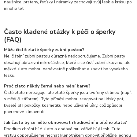
náušnice, prsteny, řetízky i náramky zachovají svůj lesk a krásu po
mnoho let.
Často kladené otázky k péči o šperky
(FAQ)
Můžu čistit zlaté šperky zubní pastou?
Ne, čištění zubní pastou důrazně nedoporučujeme. Zubní pasty
obsahují abrazivní mikročástice, které sice čistí zubní sklovinu, ale
měkké zlato mohou nenávratně poškrábat a zbavit ho vysokého
lesku.
Proč zlato někdy černá nebo mění barvu?
Čisté zlato nereaguje, ale zlaté šperky jsou tvořeny slitinou (např.
s mědí či stříbrem). Tyto příměsi mohou reagovat na lidský pot,
kyselé pH pokožky, kosmetiku nebo užívané léky, což způsobí
povrchové ztmavnutí.
Jak často by se mělo obnovovat rhodiování u bílého zlata?
Rhodium chrání bílé zlato a dodává mu zářivě bílý lesk. Tuto
vrstvu doporučujeme nechat klenotníkem obnovit přibližně jednou