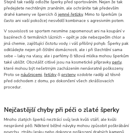
Stejně tak raději odložte šperky před sportováním. Nejen že tak
předejdete nechtěným zraněním, ale ochráníte tak především
drahé kameny ve špercích či
jemné řetízky
. Mimo to šperkům (a
často ani vaší pokožce) nesvědčí kombinace s agresivním potem.
V souvislosti se sportem nesmíme zapomenout ani na koupání v
bazénech či termálních lázních – opět je zde nebezpečím chlor a
jiná chemie, zajišťující čistotu vody, i váš přílišný pohyb. Šperky pak
odkládejte nejen při čištění domácnosti, ale i při šlechtění sama
sebe – laky na vlasy, ale i parfémy či tělová mléka mohou šperkům
také ublížit. Obzvlášť citlivé jsou na kosmetické přípravky
perly
,
které mohou být nešetrným zacházením nenávratně poškozeny.
Proto se
náušnicemi
,
řetízky
či
prsteny
ozdobte raději až těsně
před odchodem z domu, po dokončení všech zkrášlovacích
procedur.
Nejčastější chyby při péči o zlaté šperky
Mnoho zlatých šperků neztrácí svůj lesk kvůli stáří, ale kvůli
nesprávné péči. Některé běžné návyky mohou způsobit poškrábání
povrchu, ztrátu lesku nebo dokonce poškození drahých kamenů.