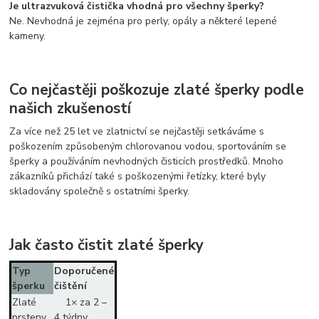
Je ultrazvuková čistička vhodná pro všechny šperky?
Ne. Nevhodná je zejména pro perly, opály a některé lepené
kameny.
Co nejčastěji poškozuje zlaté šperky podle
našich zkušeností
Za více než 25 let ve zlatnictví se nejčastěji setkáváme s
poškozením způsobeným chlorovanou vodou, sportováním se
šperky a používáním nevhodných čisticích prostředků. Mnoho
zákazníků přichází také s poškozenými řetízky, které byly
skladovány společně s ostatními šperky.
Jak často čistit zlaté šperky
Typ
Doporučené
šperku
čištění
Zlaté
1× za 2 –
prsteny
4 týdny