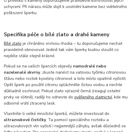
U přívěsků s kameny doporučujeme pravidelně kontrolovat jejich
uchycení. Při nárazu může dojít k uvolnění kamene bez viditelného
poškození šperku.
Specifika péče o bílé zlato a drahé kameny
Bílé zlato
je chráněno vrstvou rhodia – tu doporučujeme nechat
pravidelně obnovovat. Jedině tak vám šperky budou sloužit co
nejdéle stále stejně krásné.
Pokud se na vašich špercích objevily
namodralé nebo
nazelenalé skvrny
, zkuste nanést na vatovou tyčinku citronovou
šťávu nebo roztok kyseliny citronové a toto místo opatrně vyčistit.
Opět šperk po použití citronu opláchněte čistou vodou a nechte
důkladně oschnout. Pokud zlato výrazně černá (reagují ostatní
prvky ve slitině), raději ho odneste do
ověřeného zlatnictví
, kde mu
odborně vrátí ztracený lesk.
Vlastníte-li velké množství šperků, můžete investovat do
ultrazvukové čističky
. Ta pomocí speciálního roztoku a
ultrazvukových vln vyčistí i nejjemnější záhyby, avšak důsledně se