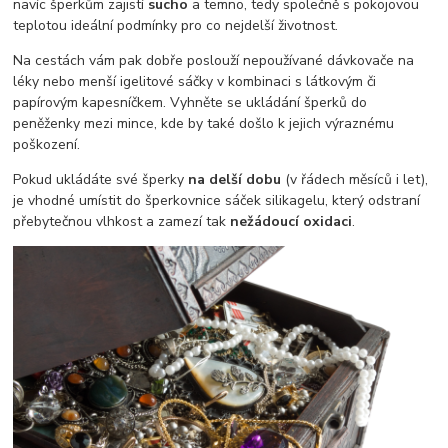
navíc šperkům zajistí
sucho
a temno, tedy společně s pokojovou
teplotou ideální podmínky pro co nejdelší životnost.
Na cestách vám pak dobře poslouží nepoužívané dávkovače na
léky nebo menší igelitové sáčky v kombinaci s látkovým či
papírovým kapesníčkem. Vyhněte se ukládání šperků do
peněženky mezi mince, kde by také došlo k jejich výraznému
poškození.
Pokud ukládáte své šperky
na delší dobu
(v řádech měsíců i let),
je vhodné umístit do šperkovnice sáček silikagelu, který odstraní
přebytečnou vlhkost a zamezí tak
nežádoucí oxidaci
.