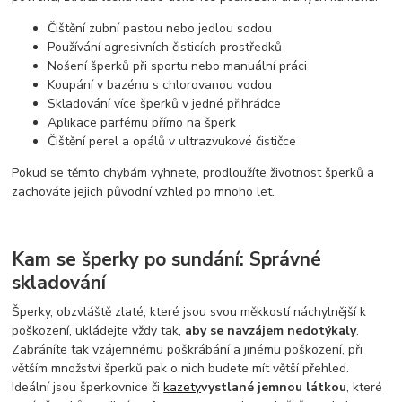
Čištění zubní pastou nebo jedlou sodou
Používání agresivních čisticích prostředků
Nošení šperků při sportu nebo manuální práci
Koupání v bazénu s chlorovanou vodou
Skladování více šperků v jedné přihrádce
Aplikace parfému přímo na šperk
Čištění perel a opálů v ultrazvukové čističce
Pokud se těmto chybám vyhnete, prodloužíte životnost šperků a
zachováte jejich původní vzhled po mnoho let.
Kam se šperky po sundání: Správné
skladování
Šperky, obzvláště zlaté, které jsou svou měkkostí náchylnější k
poškození, ukládejte vždy tak,
aby se navzájem nedotýkaly
.
Zabráníte tak vzájemnému poškrábání a jinému poškození, při
větším množství šperků pak o nich budete mít větší přehled.
Ideální jsou šperkovnice či
kazety
vystlané jemnou látkou
, které