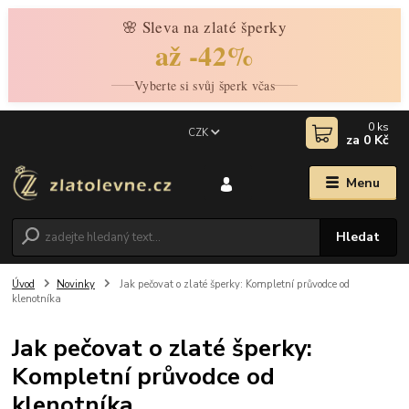
🌸 Sleva na zlaté šperky
až -42%
Vyberte si svůj šperk včas
0
ks
CZK
za
0 Kč
Menu
Hledat
Úvod
Novinky
Jak pečovat o zlaté šperky: Kompletní průvodce od
klenotníka
Jak pečovat o zlaté šperky:
Kompletní průvodce od
klenotníka