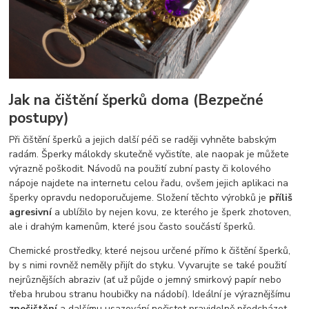
Jak na čištění šperků doma (Bezpečné
postupy)
Při čištění šperků a jejich další péči se raději vyhněte babským
radám. Šperky málokdy skutečně vyčistíte, ale naopak je můžete
výrazně poškodit. Návodů na použití zubní pasty či kolového
nápoje najdete na internetu celou řadu, ovšem jejich aplikaci na
šperky opravdu nedoporučujeme. Složení těchto výrobků je
příliš
agresivní
a ublížilo by nejen kovu, ze kterého je šperk zhotoven,
ale i drahým kamenům, které jsou často součástí šperků.
Chemické prostředky, které nejsou určené přímo k čištění šperků,
by s nimi rovněž neměly přijít do styku. Vyvarujte se také použití
nejrůznějších abraziv (ať už půjde o jemný smirkový papír nebo
třeba hrubou stranu houbičky na nádobí). Ideální je výraznějšímu
znečištění
a dalšímu usazování nečistot pravidelně předcházet.