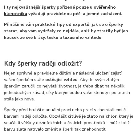
I ty nejkvalitnější šperky pořízené pouze u
ověřeného
klenotníka
vyžadují pravidelnou péči a jemné zacházení.
Přinášíme vám praktické tipy od expertů, jak se o šperky
starat, aby vám vydržely co nejdéle, aniž by ztratily byť jen
kousek ze své krásy, lesku a luxusního vzhledu.
Kdy šperky raději odložit?
Nejen správné a pravidelné čištění a následné uložení zajistí
vašim šperkům stále
oslňující vzhled
. Abyste svým zlatým
šperkům zaručili co největší životnost, je třeba dbát na několik
jednoduchých zásad, díky kterým budou vaše klenoty i po letech
stále jako nové.
Šperky před hrubší manuální prací nebo prací s chemikáliemi či
barvami raději odložte. Obzvlášť
citlivé je zlato na chlor
, který je
součástí většiny dezinfekčních a čistících prostředků – může totiž
barvu zlata natrvalo změnit a šperk tak znehodnotit.