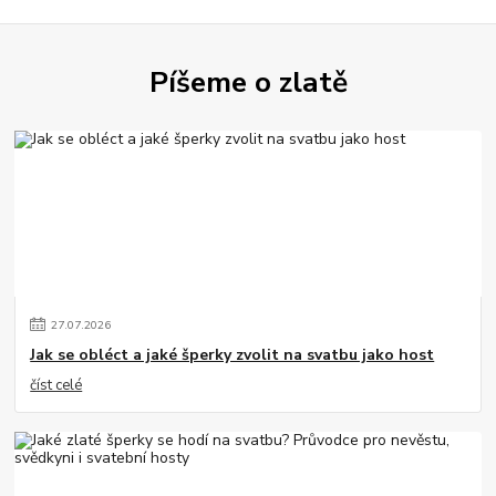
Píšeme o zlatě
27
.
07
.
2026
Jak se obléct a jaké šperky zvolit na svatbu jako host
číst celé