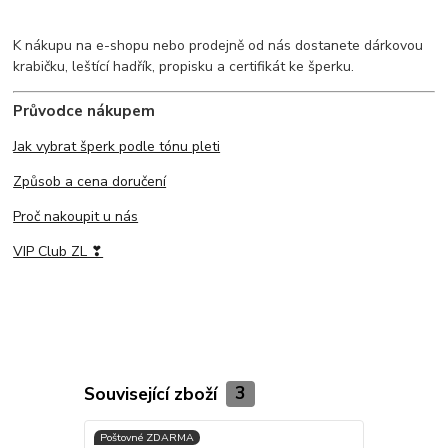
K nákupu na e-shopu nebo prodejně od nás dostanete dárkovou
krabičku, leštící hadřík, propisku a certifikát ke šperku.
Průvodce nákupem
Jak vybrat šperk podle tónu pleti
Způsob a cena doručení
Proč nakoupit u nás
VIP Club ZL ❣
Související zboží
3