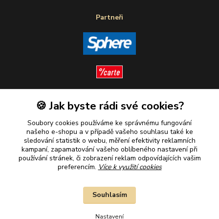
Partneři
🍪 Jak byste rádi své cookies?
Sledujte nás
Soubory cookies používáme ke správnému fungování
našeho e-shopu a v případě vašeho souhlasu také ke
sledování statistik o webu, měření efektivity reklamních
kampaní, zapamatování vašeho oblíbeného nastavení při
Plaťte u nás bezpečně
používání stránek, či zobrazení reklam odpovídajících vašim
preferencím.
Více k využití cookies
Souhlasím
Nastavení