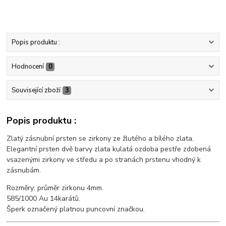
Popis produktu :
Hodnocení
0
Související zboží
3
Popis produktu :
Zlatý zásnubní prsten se zirkony ze žlutého a bílého zlata.
Elegantní prsten dvě barvy zlata kulatá ozdoba pestře zdobená
vsazenými zirkony ve středu a po stranách prstenu vhodný k
zásnubám.
Rozměry: průměr zirkonu 4mm.
585/1000 Au 14karátů.
Šperk označený platnou puncovní značkou.