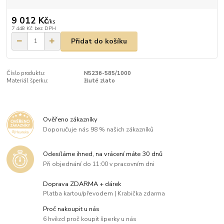
9 012 Kč
/
ks
7 448 Kč
bez DPH
Přidat do košíku
Číslo produktu:
N5236-585/1000
Materiál šperku:
žluté zlato
Ověřeno zákazníky
Doporučuje nás 98 % našich zákazníků
Odesíláme ihned, na vrácení máte 30 dnů
Při objednání do 11:00 v pracovním dni
Doprava ZDARMA + dárek
Platba kartou/převodem | Krabička zdarma
Proč nakoupit u nás
6 hvězd proč koupit šperky u nás