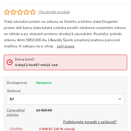
Ohodnotit produkt
Zlatý zásnubní prsten se zirkony ze žlutého a bílého zlata.Elegantní
prsten dvě barvy zlata kulatá ozdoba pestře zdobená vsazenými zirkony
ve středu a po stranách prstenu vhodný k zásnubám. Rozměry: průměr
zirkonu 4mm.585/1000 Au 14karátů.Šperk označený platnou puncovní
značkou. K nákupu na e-shop...
celý popis
Sleva končí:
4
dny
12
hod
57
min
21
sek
Dostupnost
Skladem
Velikost
Cena před
12 920 Kč
slevou
Potřebujete poradit s velikostí?
Ušetříte
3 908 Kč (
30
% sleva)