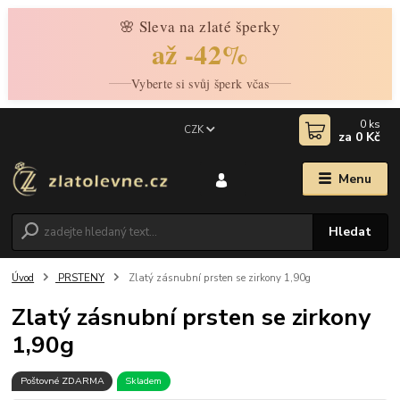
🌸 Sleva na zlaté šperky
až -42%
Vyberte si svůj šperk včas
0
ks
CZK
za
0 Kč
Menu
Hledat
Úvod
PRSTENY
Zlatý zásnubní prsten se zirkony 1,90g
Zlatý zásnubní prsten se zirkony
1,90g
Poštovné ZDARMA
Skladem