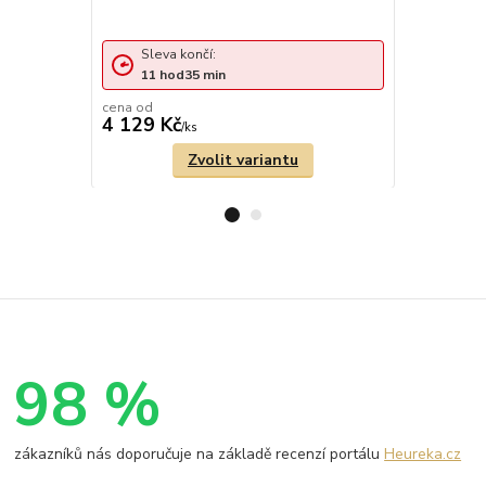
Zlatý prst
1,10g
Sleva končí:
Sleva 
11
hod
35
min
11
ho
cena od
cena od
4 129 Kč
5 217 Kč
/
ks
Zvolit variantu
98 %
zákazníků nás doporučuje na základě recenzí portálu
Heureka.cz