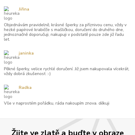
Jiřina
Objednávám pravidelně, krásné šperky za příznivou cenu, vždy v
hezké papírové krabičče s mašličkou, doručení do druhého dne,
jednoznačně doporučuji, nakupuji v podstatě pouze zde již řadu
let.
janinka
Pěkné šperky, velice rychlé doručení. Již jsem nakupovala vícekrát,
vždy dobrá zkušenost :-)
Radka
Vše v naprostém pořádku, ráda nakoupím znova. děkuji
Žijte ve zlatě a buďte v obraze