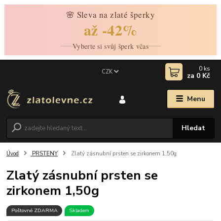
🌸 Sleva na zlaté šperky
až -42%
Vyberte si svůj šperk včas
0
ks
CZK
za
0 Kč
Menu
Hledat
Úvod
PRSTENY
Zlatý zásnubní prsten se zirkonem 1,50g
Zlatý zásnubní prsten se
zirkonem 1,50g
Poštovné ZDARMA
Skladem