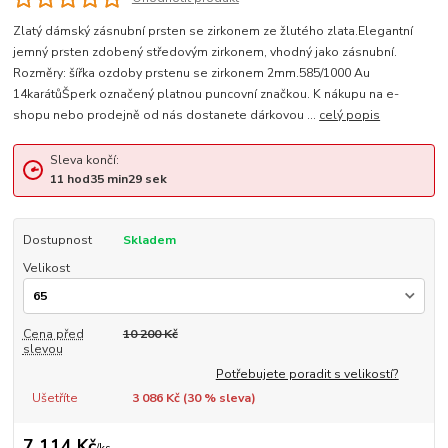
Zlatý dámský zásnubní prsten se zirkonem ze žlutého zlata.Elegantní
jemný prsten zdobený středovým zirkonem, vhodný jako zásnubní.
Rozměry: šířka ozdoby prstenu se zirkonem 2mm.585/1000 Au
14karátůŠperk označený platnou puncovní značkou. K nákupu na e-
shopu nebo prodejně od nás dostanete dárkovou ...
celý popis
Sleva končí:
11
hod
35
min
28
sek
Dostupnost
Skladem
Velikost
Cena před
10 200 Kč
slevou
Potřebujete poradit s velikostí?
Ušetříte
3 086 Kč (
30
% sleva)
7 114 Kč