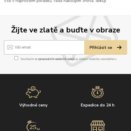
Vše v naprostém pořádku, ráda nakoupím znova. děkuji
Žijte ve zlatě a buďte v obraze
Přihlásit se
Souhlasím se
zpracováním osobních údajů
za účelem rozesílky newsletteru.
Výhodné ceny
Expedice do 24 h