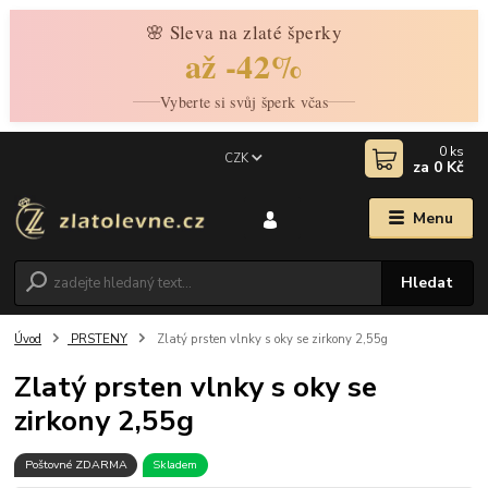
🌸 Sleva na zlaté šperky
až -42%
Vyberte si svůj šperk včas
0
ks
CZK
za
0 Kč
Menu
Hledat
Úvod
PRSTENY
Zlatý prsten vlnky s oky se zirkony 2,55g
Zlatý prsten vlnky s oky se
zirkony 2,55g
Poštovné ZDARMA
Skladem