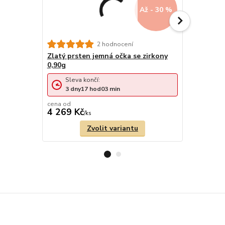
Až - 30 %
Prsten z b
2 hodnocení
1,60g
Zlatý prsten jemná očka se zirkony
0,90g
Sleva končí:
Sleva 
3
dny
17
hod
03
min
1
den
cena od
cena od
4 269 Kč
6 283 Kč
/
ks
Zvolit variantu