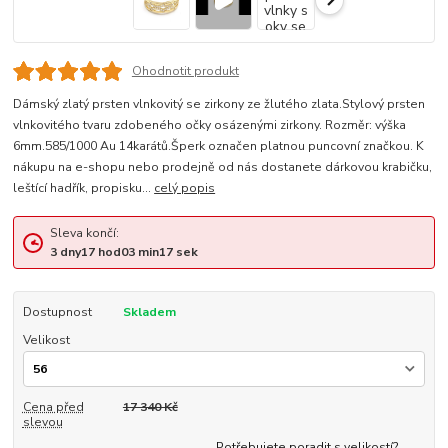
Ohodnotit produkt
Dámský zlatý prsten vlnkovitý se zirkony ze žlutého zlata.Stylový prsten
vlnkovitého tvaru zdobeného očky osázenými zirkony. Rozměr: výška
6mm.585/1000 Au 14karátů.Šperk označen platnou puncovní značkou. K
nákupu na e-shopu nebo prodejně od nás dostanete dárkovou krabičku,
leštící hadřík, propisku...
celý popis
Sleva končí:
3
dny
17
hod
03
min
16
sek
Dostupnost
Skladem
Velikost
Cena před
17 340 Kč
slevou
Potřebujete poradit s velikostí?