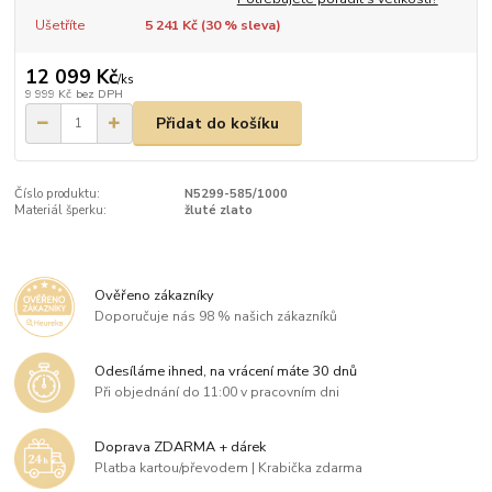
Ušetříte
5 241 Kč (
30
% sleva)
12 099 Kč
/
ks
9 999 Kč
bez DPH
Přidat do košíku
Číslo produktu:
N5299-585/1000
Materiál šperku:
žluté zlato
Ověřeno zákazníky
Doporučuje nás 98 % našich zákazníků
Odesíláme ihned, na vrácení máte 30 dnů
Při objednání do 11:00 v pracovním dni
Doprava ZDARMA + dárek
Platba kartou/převodem | Krabička zdarma