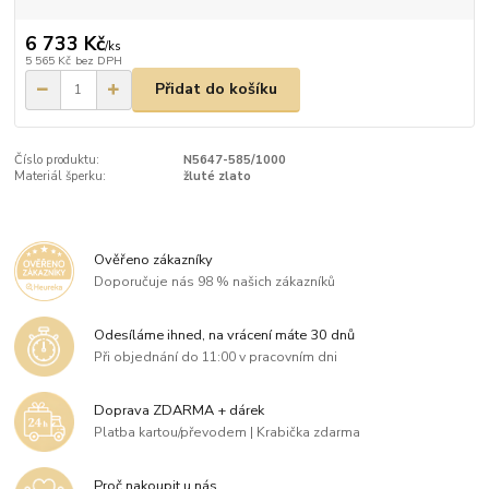
6 733 Kč
/
ks
5 565 Kč
bez DPH
Přidat do košíku
Číslo produktu:
N5647-585/1000
Materiál šperku:
žluté zlato
Ověřeno zákazníky
Doporučuje nás 98 % našich zákazníků
Odesíláme ihned, na vrácení máte 30 dnů
Při objednání do 11:00 v pracovním dni
Doprava ZDARMA + dárek
Platba kartou/převodem | Krabička zdarma
Proč nakoupit u nás