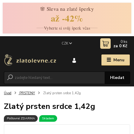
🌸 Sleva na zlaté šperky
až -42%
Vyberte si svůj šperk včas
0
ks
CZK
za
0 Kč
Menu
Hledat
Úvod
PRSTENY
Zlatý prsten srdce 1,42g
Zlatý prsten srdce 1,42g
Poštovné ZDARMA
Skladem