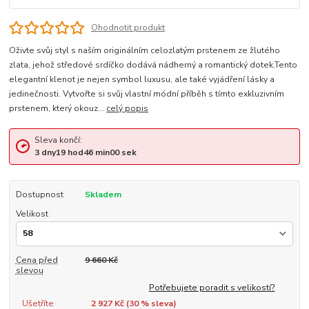
Ohodnotit produkt
Oživte svůj styl s naším originálním celozlatým prstenem ze žlutého
zlata, jehož středové srdíčko dodává nádherný a romantický dotek.Tento
elegantní klenot je nejen symbol luxusu, ale také vyjádření lásky a
jedinečnosti. Vytvořte si svůj vlastní módní příběh s tímto exkluzivním
prstenem, který okouz...
celý popis
Sleva končí:
3
dny
19
hod
46
min
00
sek
Dostupnost
Skladem
Velikost
Cena před
9 660 Kč
slevou
Potřebujete poradit s velikostí?
Ušetříte
2 927 Kč (
30
% sleva)