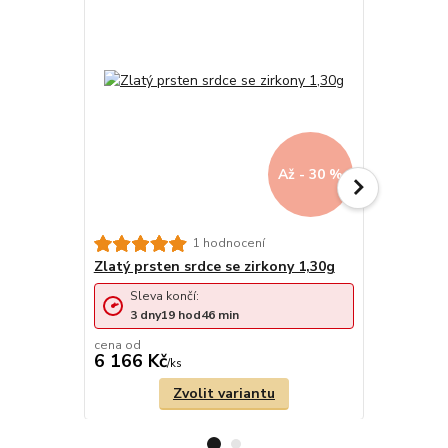
Až - 30 %
Zlatý prst
1 hodnocení
Zlatý prsten srdce se zirkony 1,30g
Sleva končí:
Sleva 
3
dny
19
hod
46
min
3
dny
cena od
cena od
6 166 Kč
5 692 Kč
/
ks
Zvolit variantu