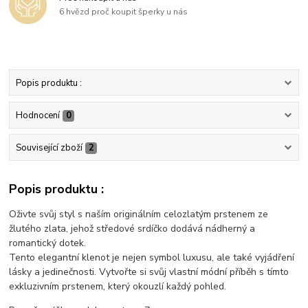
6 hvězd proč koupit šperky u nás
Popis produktu :
Hodnocení
0
Související zboží
2
Popis produktu :
Oživte svůj styl s naším originálním celozlatým prstenem ze
žlutého zlata, jehož středové srdíčko dodává nádherný a
romantický dotek.
Tento elegantní klenot je nejen symbol luxusu, ale také vyjádření
lásky a jedinečnosti. Vytvořte si svůj vlastní módní příběh s tímto
exkluzivním prstenem, který okouzlí každý pohled.