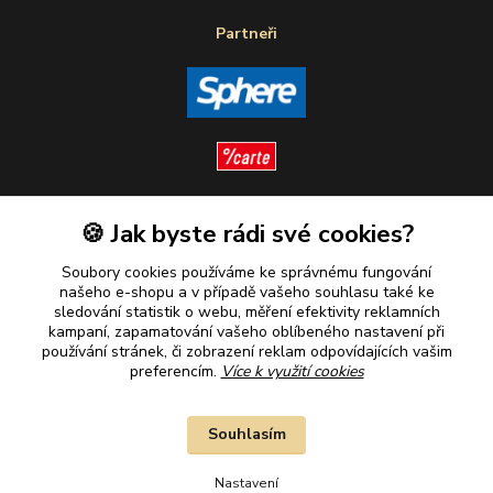
Partneři
🍪 Jak byste rádi své cookies?
Sledujte nás
Soubory cookies používáme ke správnému fungování
našeho e-shopu a v případě vašeho souhlasu také ke
sledování statistik o webu, měření efektivity reklamních
kampaní, zapamatování vašeho oblíbeného nastavení při
Plaťte u nás bezpečně
používání stránek, či zobrazení reklam odpovídajících vašim
preferencím.
Více k využití cookies
Souhlasím
Nastavení