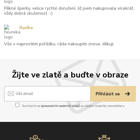
Pěkné šperky, velice rychlé doručení. Již jsem nakupovala vícekrát,
vždy dobrá zkušenost :-)
Radka
Vše v naprostém pořádku, ráda nakoupím znova. děkuji
Žijte ve zlatě a buďte v obraze
Přihlásit se
Souhlasím se
zpracováním osobních údajů
za účelem rozesílky newsletteru.