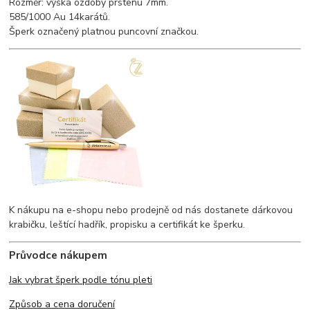
Rozměr: výška ozdoby prstenu 7mm.
585/1000 Au 14karátů.
Šperk označený platnou puncovní značkou.
K nákupu na e-shopu nebo prodejně od nás dostanete dárkovou
krabičku, leštící hadřík, propisku a certifikát ke šperku.
Průvodce nákupem
Jak vybrat šperk podle tónu pleti
Způsob a cena doručení