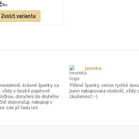
č
/
ks
Zvolit variantu
janinka
avidelně, krásné šperky za
Pěkné šperky, velice rychlé doruč
, vždy v hezké papírové
jsem nakupovala vícekrát, vždy 
ličkou, doručení do druhého
zkušenost :-)
ně doporučuji, nakupuji v
 zde již řadu let.