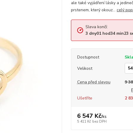
ale také vyjádření lásky a jedineč
prstenem, který okouz...
celý pop
Sleva končí:
3
dny
01
hod
34
min
22
s
Dostupnost
Skl
Velikost
Cena před slevou
9 38
Ušetříte
2 83
6 547 Kč
/
ks
5 411 Kč
bez DPH