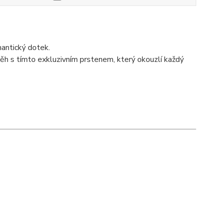
mantický dotek.
íběh s tímto exkluzivním prstenem, který okouzlí každý