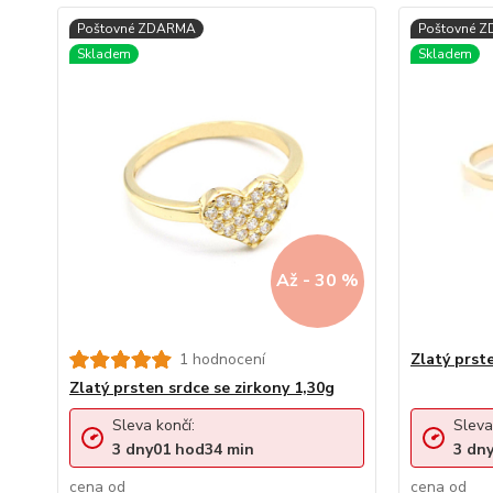
Až - 30 %
1 hodnocení
Zlatý prste
Zlatý prsten srdce se zirkony 1,30g
Sleva končí:
Sleva
3
dny
01
hod
34
min
3
dn
cena od
cena od