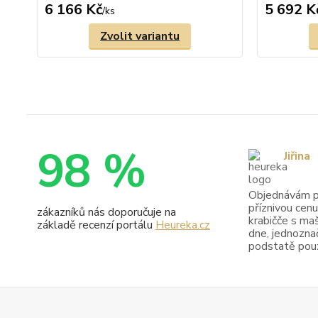
6 166 Kč
5 692 K
/
ks
Zvolit variantu
98 %
Jiřina
Objednávám pr
příznivou cenu
zákazníků nás doporučuje na
krabičče s maš
základě recenzí portálu
Heureka.cz
dne, jednoznač
podstatě pouze