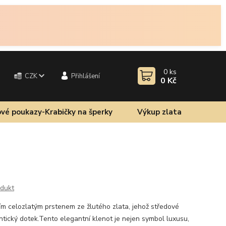
0
ks
CZK
Přihlášení
0 Kč
vé poukazy-Krabičky na šperky
Výkup zlata
odukt
lním celozlatým prstenem ze žlutého zlata, jehož středové
tický dotek.Tento elegantní klenot je nejen symbol luxusu,