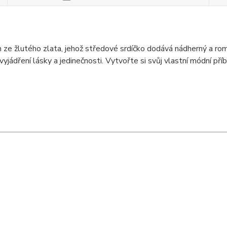
m ze žlutého zlata, jehož středové srdíčko dodává nádherný a ro
yjádření lásky a jedinečnosti. Vytvořte si svůj vlastní módní př