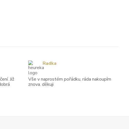
Radka
ení. Již
Vše v naprostém pořádku, ráda nakoupím
dobrá
znova. děkuji