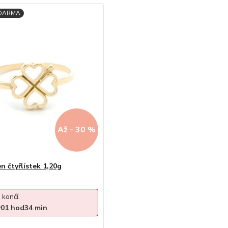
Až - 30 %
n čtyřlístek 1,20g
 končí:
y
01
hod
34
min