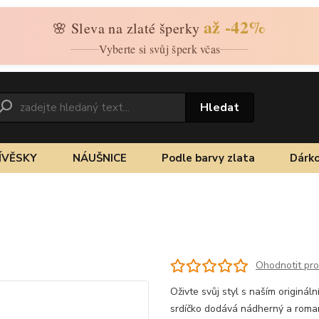
až -42%
🌸 Sleva na zlaté šperky
Vyberte si svůj šperk včas
Hledat
ÍVĚSKY
NÁUŠNICE
Podle barvy zlata
Dárko
Ohodnotit pr
Oživte svůj styl s naším originá
srdíčko dodává nádherný a roman