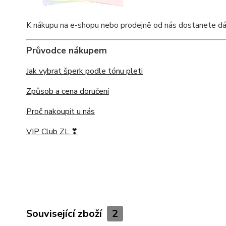
K nákupu na e-shopu nebo prodejně od nás dostanete dárkov
Průvodce nákupem
Jak vybrat šperk podle tónu pleti
Způsob a cena doručení
Proč nakoupit u nás
VIP Club ZL ❣
Související zboží
2