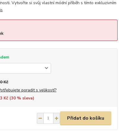
nosti. Vytvořte si svůj vlastní módní příběh s tímto exkluzivním
is
ek
adem
0 Kč
Potřebujete poradit s velikostí?
3 Kč (
30
% sleva)
Přidat do košíku