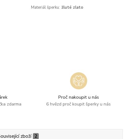
Materiál šperku:
žluté zlato
rek
Proč nakoupit u nás
ička zdarma
6 hvězd proč koupit šperky u nás
ouvisející zboží
2