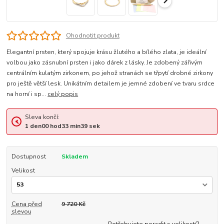
Ohodnotit produkt
Elegantní prsten, který spojuje krásu žlutého a bílého zlata, je ideální
volbou jako zásnubní prsten i jako dárek z lásky. Je zdobený zářivým
centrálním kulatým zirkonem, po jehož stranách se třpytí drobné zirkony
pro ještě větší lesk. Unikátním detailem je jemné zdobení ve tvaru srdce
na horní i sp...
celý popis
Sleva končí:
1
den
00
hod
33
min
39
sek
Dostupnost
Skladem
Velikost
Cena před
9 720 Kč
slevou
Potřebujete poradit s velikostí?