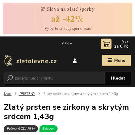
🌸 Sleva na zlaté šperky
až -42%
Vyberte si svůj šperk včas
0
ks
CZK
za
0 Kč
Menu
Hledat
Úvod
PRSTENY
Zlatý prsten se zirkony a skrytým srdcem 1,43g
Zlatý prsten se zirkony a skrytým
srdcem 1,43g
Poštovné ZDARMA
Skladem