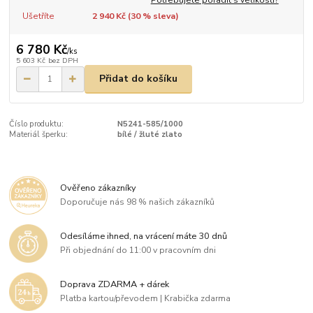
Ušetříte
2 940 Kč (
30
% sleva)
6 780 Kč
/
ks
5 603 Kč
bez DPH
Přidat do košíku
Číslo produktu:
N5241-585/1000
Materiál šperku:
bílé / žluté zlato
Ověřeno zákazníky
Doporučuje nás 98 % našich zákazníků
Odesíláme ihned, na vrácení máte 30 dnů
Při objednání do 11:00 v pracovním dni
Doprava ZDARMA + dárek
Platba kartou/převodem | Krabička zdarma