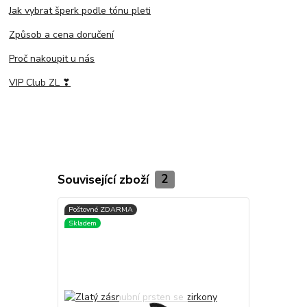
Jak vybrat šperk podle tónu pleti
Způsob a cena doručení
Proč nakoupit u nás
VIP Club ZL ❣
Související zboží
2