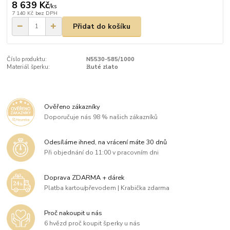
8 639 Kč
/
ks
7 140 Kč
bez DPH
Přidat do košíku
Číslo produktu:
N5530-585/1000
Materiál šperku:
žluté zlato
Ověřeno zákazníky
Doporučuje nás 98 % našich zákazníků
Odesíláme ihned, na vrácení máte 30 dnů
Při objednání do 11:00 v pracovním dni
Doprava ZDARMA + dárek
Platba kartou/převodem | Krabička zdarma
Proč nakoupit u nás
6 hvězd proč koupit šperky u nás