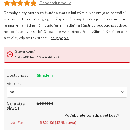
Ohodnotit produkt
Dámský zlatý prsten ze žlutého zlata s kulatým zirkonem jako centrální
ozdobou. Tento krásný, vyjímečný, nadčasový šperk s jedním kamenem
je jasným a nádherným vyjádřením nadějí na šťastnou budoucnost dvou
neoddělitelných srdcí. Obdarujte výjimečnou ženu výjimečným šperkem
a chvíle, kdy se tak stane...
celý popis
Sleva končí:
1
den
08
hod
15
min
42
sek
Dostupnost
Skladem
Velikost
Cena před
14 960 Kč
slevou
Potřebujete poradit s velikostí?
Ušetříte
6 321 Kč (
42
% sleva)