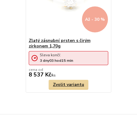
Až - 30 %
Zlatý zásnubní prsten s čirým
zirkonem 1,70g
Sleva končí:
3
dny
03
hod
15
min
cena od
8 537 Kč
/
ks
Zvolit variantu