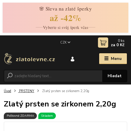
🌸 Sleva na zlaté šperky
až -42%
Vyberte si svůj šperk včas
0
ks
CZK
za
0 Kč
Menu
Hledat
Úvod
PRSTENY
Zlatý prsten se zirkonem 2,20g
Zlatý prsten se zirkonem 2,20g
Poštovné ZDARMA
Skladem