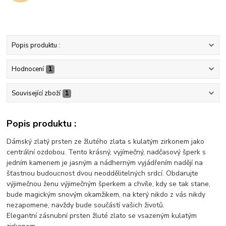
Popis produktu :
Hodnocení
1
Související zboží
1
Popis produktu :
Dámský zlatý prsten ze žlutého zlata s kulatým zirkonem jako
centrální ozdobou. Tento krásný, vyjímečný, nadčasový šperk s
jedním kamenem je jasným a nádherným vyjádřením nadějí na
šťastnou budoucnost dvou neoddělitelných srdcí. Obdarujte
výjimečnou ženu výjimečným šperkem a chvíle, kdy se tak stane,
bude magickým snovým okamžikem, na který nikdo z vás nikdy
nezapomene, navždy bude součástí vašich životů.
Elegantní zásnubní prsten žluté zlato se vsazeným kulatým