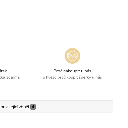
rek
Proč nakoupit u nás
ička zdarma
6 hvězd proč koupit šperky u nás
ouvisející zboží
4