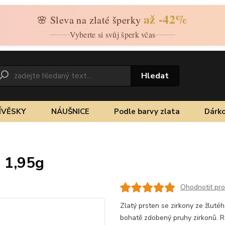
až -42%
🌸 Sleva na zlaté šperky
Vyberte si svůj šperk včas
Hledat
ÍVĚSKY
NÁUŠNICE
Podle barvy zlata
Dárko
ů 1,95g
Ohodnotit pr
Zlatý prsten se zirkony ze žluté
bohatě zdobený pruhy zirkonů. 