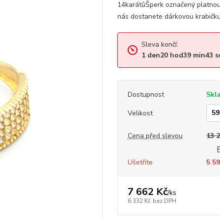
14karátůŠperk označený platnou
! Registruj se zde !
nás dostanete dárkovou krabičku, 
Zavřít
Sleva končí:
1
den
20
hod
39
min
42
s
Dostupnost
Skl
Velikost
Cena před slevou
13 
Ušetříte
5 59
7 662 Kč
/
ks
6 332 Kč
bez DPH