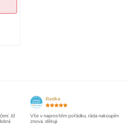
Sleva končí:
3
dny
15
hod
39
min
cena od
7 589 Kč
/
ks
Zvolit variantu
Radka
ení. Již
Vše v naprostém pořádku, ráda nakoupím
dobrá
znova. děkuji