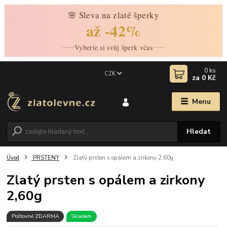
🌸 Sleva na zlaté šperky
až -42%
Vyberte si svůj šperk včas
0
ks
CZK
za
0 Kč
Menu
Hledat
Úvod
PRSTENY
Zlatý prsten s opálem a zirkony 2,60g
Zlatý prsten s opálem a zirkony
2,60g
Poštovné ZDARMA
Skladem