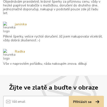
Objednávám pravidelně, krásné šperky za příznivou cenu, vždy v
hezké papírové krabičče s mašličkou, doručení do druhého dne,
jednoznačně doporučuji, nakupuji v podstatě pouze zde již řadu
let.
janinka
Pěkné šperky, velice rychlé doručení. Již jsem nakupovala vícekrát,
vždy dobrá zkušenost :-)
Radka
Vše v naprostém pořádku, ráda nakoupím znova. děkuji
Žijte ve zlatě a buďte v obraze
Přihlásit se