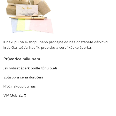
K nákupu na e-shopu nebo prodejně od nás dostanete dárkovou
krabičku, leštící hadřík, prupisku a certifikát ke šperku.
Průvodce nákupem
Jak vybrat šperk podle tónu pleti
Způsob a cena doručení
Proč nakoupit u nás
VIP Club ZL ❣