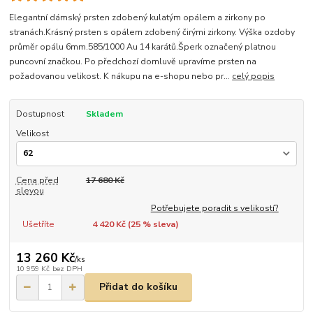
Elegantní dámský prsten zdobený kulatým opálem a zirkony po
stranách.Krásný prsten s opálem zdobený čirými zirkony. Výška ozdoby
průměr opálu 6mm.585/1000 Au 14 karátů.Šperk označený platnou
puncovní značkou. Po předchozí domluvě upravíme prsten na
požadovanou velikost. K nákupu na e-shopu nebo pr...
celý popis
Dostupnost
Skladem
Velikost
Cena před
17 680 Kč
slevou
Potřebujete poradit s velikostí?
Ušetříte
4 420 Kč (
25
% sleva)
13 260 Kč
/
ks
10 959 Kč
bez DPH
Přidat do košíku