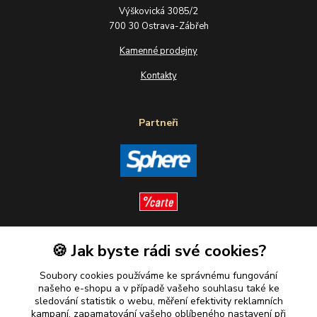
Výškovická 3085/2
700 30 Ostrava-Zábřeh
Kamenné prodejny
Kontakty
Partneři
🍪 Jak byste rádi své cookies?
Sledujte nás
Soubory cookies používáme ke správnému fungování
našeho e-shopu a v případě vašeho souhlasu také ke
sledování statistik o webu, měření efektivity reklamních
kampaní, zapamatování vašeho oblíbeného nastavení při