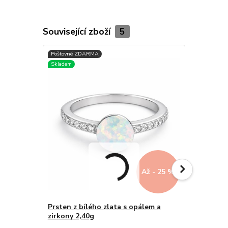
Související zboží
5
Až - 25 %
Prsten z bílého zlata s opálem a
Zlatý prst
zirkony 2,40g