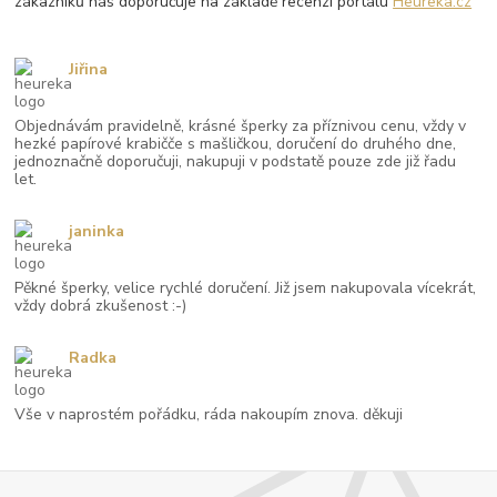
zákazníků nás doporučuje na základě recenzí portálu
Heureka.cz
Jiřina
Objednávám pravidelně, krásné šperky za příznivou cenu, vždy v
hezké papírové krabičče s mašličkou, doručení do druhého dne,
jednoznačně doporučuji, nakupuji v podstatě pouze zde již řadu
let.
janinka
Pěkné šperky, velice rychlé doručení. Již jsem nakupovala vícekrát,
vždy dobrá zkušenost :-)
Radka
Vše v naprostém pořádku, ráda nakoupím znova. děkuji