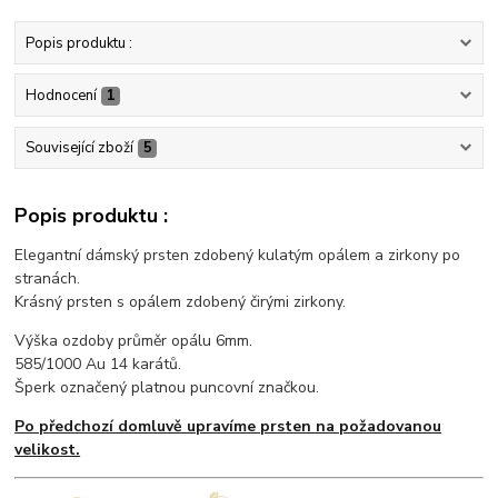
Popis produktu :
Hodnocení
1
Související zboží
5
Popis produktu :
Elegantní dámský prsten zdobený kulatým opálem a zirkony po
stranách.
Krásný prsten s opálem zdobený čirými zirkony.
Výška ozdoby průměr opálu 6mm.
585/1000 Au 14 karátů.
Šperk označený platnou puncovní značkou.
Po předchozí domluvě upravíme prsten na požadovanou
velikost.