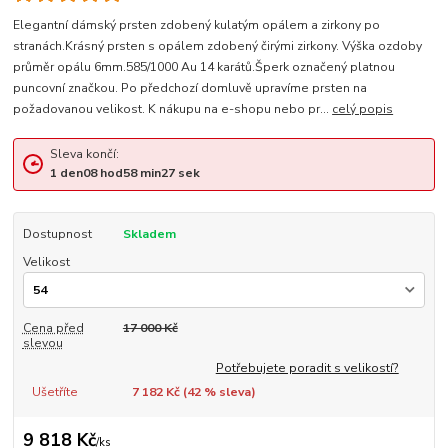
Elegantní dámský prsten zdobený kulatým opálem a zirkony po
stranách.Krásný prsten s opálem zdobený čirými zirkony. Výška ozdoby
průměr opálu 6mm.585/1000 Au 14 karátů.Šperk označený platnou
puncovní značkou. Po předchozí domluvě upravíme prsten na
požadovanou velikost. K nákupu na e-shopu nebo pr...
celý popis
Sleva končí:
1
den
08
hod
58
min
26
sek
Dostupnost
Skladem
Velikost
Cena před
17 000 Kč
slevou
Potřebujete poradit s velikostí?
Ušetříte
7 182 Kč (
42
% sleva)
9 818 Kč
/
ks