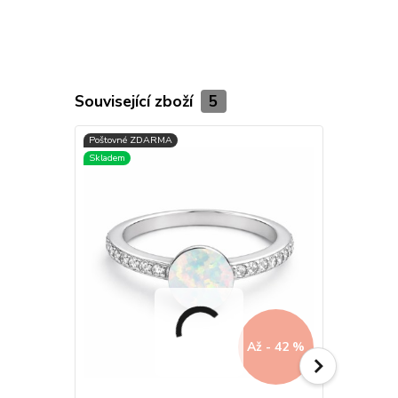
Související zboží
5
Až - 42 %