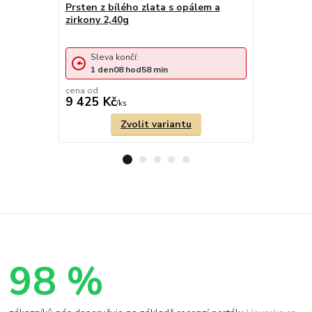
Prsten z bílého zlata s opálem a
Zlatý prst
zirkony 2,40g
Sleva končí:
Sleva 
1
den
08
hod
58
min
1
den
cena od
cena od
9 425 Kč
8 247 Kč
/
ks
Zvolit variantu
98 %