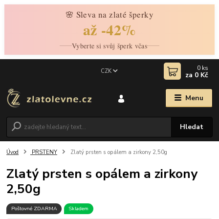
🌸 Sleva na zlaté šperky
až -42%
Vyberte si svůj šperk včas
0
ks
CZK
za
0 Kč
Menu
Hledat
Úvod
PRSTENY
Zlatý prsten s opálem a zirkony 2,50g
Zlatý prsten s opálem a zirkony
2,50g
Poštovné ZDARMA
Skladem