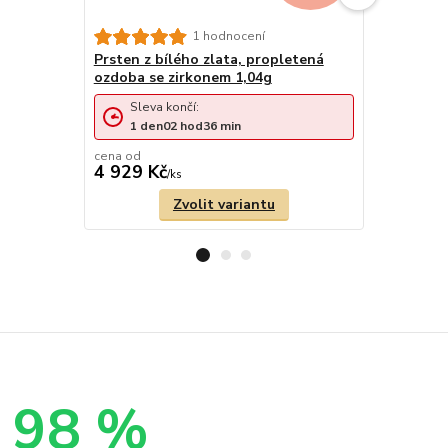
Zlatý prs
1 hodnocení
0,95g
Prsten z bílého zlata, propletená
ozdoba se zirkonem 1,04g
Sleva končí:
Sleva 
1
den
02
hod
36
min
1
den
cena od
cena od
4 929 Kč
4 511 Kč
/
ks
Zvolit variantu
98 %