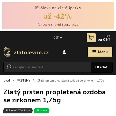
🌸 Sleva na zlaté šperky
až -42%
Vyberte si svůj šperk včas
0
ks
CZK
za
0 Kč
Menu
Hledat
Úvod
PRSTENY
Zlatý prsten propletená ozdoba se zirkonem 1,75g
Zlatý prsten propletená ozdoba
se zirkonem 1,75g
Poštovné ZDARMA
Skladem