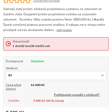
Ohodnotit produkt
Dámský zlatý prsten zdobený proplétanou ozdobou se zirkonem ze
žlutého zlata. Elegantní prsten propletená ozdoba se vsazeným
zirkonem. Rozměry: šířka ozdoby prstenu 5mm. 585/1000 Au 14karátů.
Šperk označený platnou puncovní značkou. K nákupu na e-shopu nebo
prodejně od nás dostanete dárkov...
celý popis
Sleva končí:
1
den
02
hod
36
min
49
sek
Dostupnost
Skladem
Velikost
Cena před
11 900 Kč
slevou
Potřebujete poradit s velikostí?
Ušetříte
3 595 Kč (
30
% sleva)