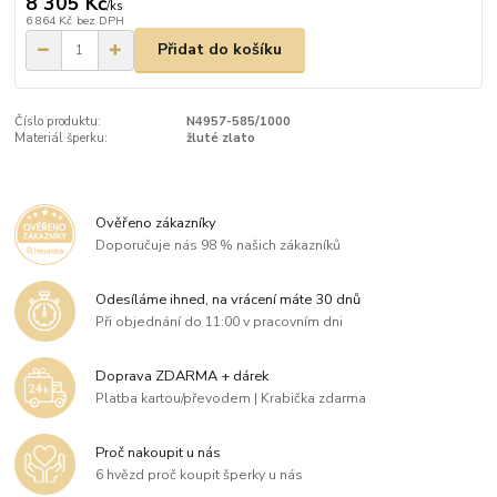
8 305 Kč
/
ks
6 864 Kč
bez DPH
Přidat do košíku
Číslo produktu:
N4957-585/1000
Materiál šperku:
žluté zlato
Ověřeno zákazníky
Doporučuje nás 98 % našich zákazníků
Odesíláme ihned, na vrácení máte 30 dnů
Při objednání do 11:00 v pracovním dni
Doprava ZDARMA + dárek
Platba kartou/převodem | Krabička zdarma
Proč nakoupit u nás
6 hvězd proč koupit šperky u nás