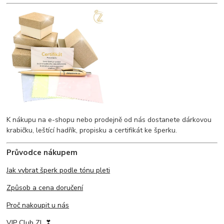
K nákupu na e-shopu nebo prodejně od nás dostanete dárkovou
krabičku, leštící hadřík, propisku a certifikát ke šperku.
Průvodce nákupem
Jak vybrat šperk podle tónu pleti
Způsob a cena doručení
Proč nakoupit u nás
VIP Club ZL ❣