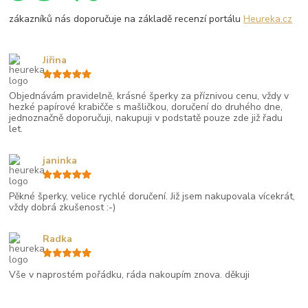
zákazníků nás doporučuje na základě recenzí portálu
Heureka.cz
Jiřina
Objednávám pravidelně, krásné šperky za příznivou cenu, vždy v
hezké papírové krabičče s mašličkou, doručení do druhého dne,
jednoznačně doporučuji, nakupuji v podstatě pouze zde již řadu
let.
janinka
Pěkné šperky, velice rychlé doručení. Již jsem nakupovala vícekrát,
vždy dobrá zkušenost :-)
Radka
Vše v naprostém pořádku, ráda nakoupím znova. děkuji