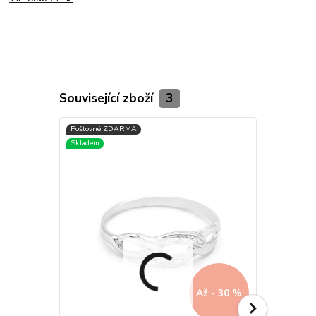
Související zboží
3
Až - 30 %