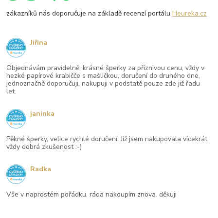
zákazníků nás doporučuje na základě recenzí portálu
Heureka.cz
Jiřina
Objednávám pravidelně, krásné šperky za příznivou cenu, vždy v
hezké papírové krabičče s mašličkou, doručení do druhého dne,
jednoznačně doporučuji, nakupuji v podstatě pouze zde již řadu
let.
janinka
Pěkné šperky, velice rychlé doručení. Již jsem nakupovala vícekrát,
vždy dobrá zkušenost :-)
Radka
Vše v naprostém pořádku, ráda nakoupím znova. děkuji