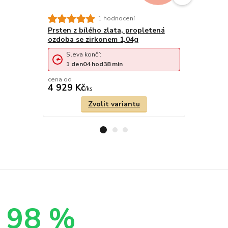
Zlatý prs
1 hodnocení
0,95g
Prsten z bílého zlata, propletená
ozdoba se zirkonem 1,04g
Sleva končí:
Sleva 
1
den
04
hod
38
min
1
den
cena od
cena od
4 929 Kč
4 511 Kč
/
ks
Zvolit variantu
98 %