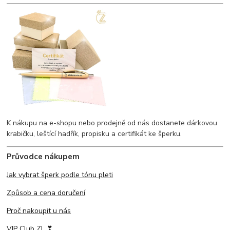
K nákupu na e-shopu nebo prodejně od nás dostanete dárkovou
krabičku, leštící hadřík, propisku a certifikát ke šperku.
Průvodce nákupem
Jak vybrat šperk podle tónu pleti
Způsob a cena doručení
Proč nakoupit u nás
VIP Club ZL ❣