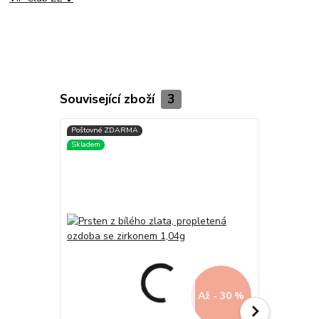
Související zboží
3
Až - 30 %