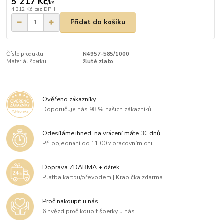
5 217 Kč
/
ks
4 312 Kč
bez DPH
Přidat do košíku
Číslo produktu:
N4957-585/1000
Materiál šperku:
žluté zlato
Ověřeno zákazníky
Doporučuje nás 98 % našich zákazníků
Odesíláme ihned, na vrácení máte 30 dnů
Při objednání do 11:00 v pracovním dni
Doprava ZDARMA + dárek
Platba kartou/převodem | Krabička zdarma
Proč nakoupit u nás
6 hvězd proč koupit šperky u nás