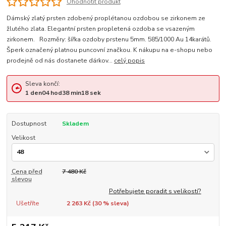
Ohodnotit produkt
Dámský zlatý prsten zdobený proplétanou ozdobou se zirkonem ze
žlutého zlata. Elegantní prsten propletená ozdoba se vsazeným
zirkonem. Rozměry: šířka ozdoby prstenu 5mm. 585/1000 Au 14karátů.
Šperk označený platnou puncovní značkou. K nákupu na e-shopu nebo
prodejně od nás dostanete dárkov...
celý popis
Sleva končí:
1
den
04
hod
38
min
17
sek
Dostupnost
Skladem
Velikost
Cena před
7 480 Kč
slevou
Potřebujete poradit s velikostí?
Ušetříte
2 263 Kč (
30
% sleva)