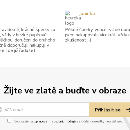
janinka
avidelně, krásné šperky za
Pěkné šperky, velice rychlé doruč
, vždy v hezké papírové
jsem nakupovala vícekrát, vždy 
ličkou, doručení do druhého
zkušenost :-)
ně doporučuji, nakupuji v
 zde již řadu let.
Žijte ve zlatě a buďte v obraze
Přihlásit se
Souhlasím se
zpracováním osobních údajů
za účelem rozesílky newsletteru.