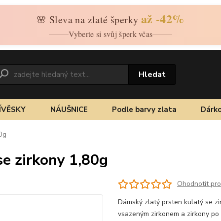
až -42%
🌸 Sleva na zlaté šperky
Vyberte si svůj šperk včas
Hledat
ÍVĚSKY
NÁUŠNICE
Podle barvy zlata
Dárko
80g
se zirkony 1,80g
Ohodnotit pr
Dámský zlatý prsten kulatý se zi
vsazeným zirkonem a zirkony po c