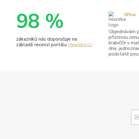
98 %
Jiřina
Objednávám pr
příznivou cenu
zákazníků nás doporučuje na
krabičče s maš
základě recenzí portálu
Heureka.cz
dne, jednoznač
podstatě pouze