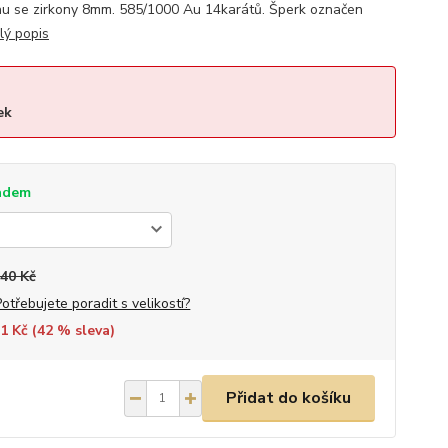
u se zirkony 8mm. 585/1000 Au 14karátů. Šperk označen
lý popis
ek
adem
240 Kč
Potřebujete poradit s velikostí?
1 Kč (
42
% sleva)
Přidat do košíku