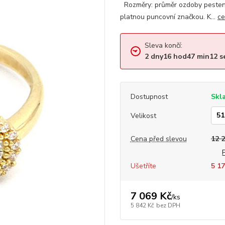
Rozměry: průměr ozdoby pesten
platnou puncovní značkou. K...
ce
Sleva končí:
2
dny
16
hod
47
min
11
s
Dostupnost
Skl
Velikost
Cena před slevou
12 
Ušetříte
5 17
7 069 Kč
/
ks
5 842 Kč
bez DPH