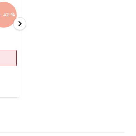
- 42 %
Až - 42 %
Zlatý zásnubní prsten se zirkony 1,80g
Sleva končí:
2
dny
16
hod
47
min
cena od
7 069 Kč
/
ks
Zvolit variantu