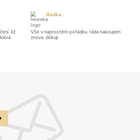
Radka
ení. Již
Vše v naprostém pořádku, ráda nakoupím
dobrá
znova. děkuji