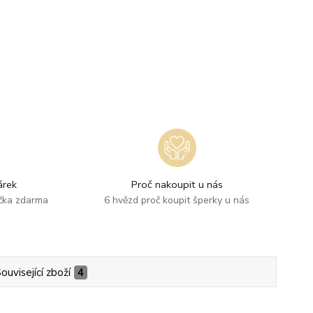
rek
Proč nakoupit u nás
ička zdarma
6 hvězd proč koupit šperky u nás
ouvisející zboží
4