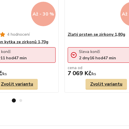
Až - 30 %
Až 
4 hodnocení
Zlatý prsten se zirkony 1,80g
en kytka ze zirkonů 1,70g
 končí:
Sleva končí:
y
11
hod
47
min
2
dny
16
hod
47
min
cena od
č
7 069 Kč
/
ks
/
ks
Zvolit variantu
Zvolit variantu