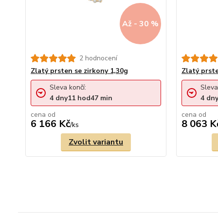
Až - 30 %
2 hodnocení
Zlatý prsten se zirkony 1,30g
Zlatý prst
Sleva končí:
Sleva
4
dny
11
hod
47
min
4
dn
cena od
cena od
6 166 Kč
8 063 K
/
ks
Zvolit variantu