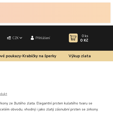
0
ks
CZK
Přihlášení
0 Kč
vé poukazy-Krabičky na šperky
Výkup zlata
odukt
rkony ze žlutého zlata. Elegantní prsten kulatého tvaru se
elém obvodu, vhodný i jako zlatý zásnubní prsten se zirkony.