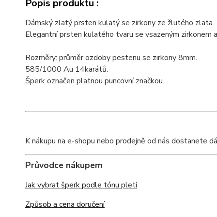
Popis produktu :
Dámský zlatý prsten kulatý se zirkony ze žlutého zlata.
Elegantní prsten kulatého tvaru se vsazeným zirkonem a 
Rozměry: průměr ozdoby pestenu se zirkony 8mm.
585/1000 Au 14karátů.
Šperk označen platnou puncovní značkou.
K nákupu na e-shopu nebo prodejně od nás dostanete dárkov
Průvodce nákupem
Jak vybrat šperk podle tónu pleti
Způsob a cena doručení