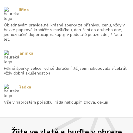
Jiřina
Objednávám pravidelně, krásné šperky za příznivou cenu, vždy v
hezké papírové krabičče s mašličkou, doručení do druhého dne,
jednoznačně doporučuji, nakupuji v podstatě pouze zde již řadu
let.
janinka
Pěkné šperky, velice rychlé doručení. Již jsem nakupovala vícekrát,
vždy dobrá zkušenost :-)
Radka
Vše v naprostém pořádku, ráda nakoupím znova. děkuji
Žijte ve zlatě a buďte v obraze