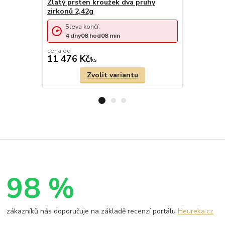
Zlatý prsten kroužek dva pruhy
Zlatý prst
zirkonů 2,42g
barvy zlat
Sleva končí:
Sleva 
4
dny
08
hod
08
min
4
dny
cena od
cena od
11 476 Kč
10 676 
/
ks
Zvolit variantu
98 %
zákazníků nás doporučuje na základě recenzí portálu
Heureka.cz