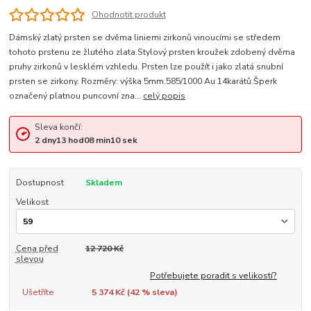
Ohodnotit produkt
Dámský zlatý prsten se dvěma liniemi zirkonů vinoucími se středem
tohoto prstenu ze žlutého zlata.Stylový prsten kroužek zdobený dvěma
pruhy zirkonů v lesklém vzhledu. Prsten lze použít i jako zlatá snubní
prsten se zirkony. Rozměry: výška 5mm.585/1000 Au 14karátů.Šperk
označený platnou puncovní zna...
celý popis
Sleva končí:
2
dny
13
hod
08
min
10
sek
Dostupnost
Skladem
Velikost
Cena před
12 720 Kč
slevou
Potřebujete poradit s velikostí?
Ušetříte
5 374 Kč (
42
% sleva)