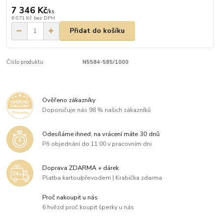
7 346 Kč
/
ks
6 071 Kč
bez DPH
Přidat do košíku
Číslo produktu:
N5584-585/1000
Ověřeno zákazníky
Doporučuje nás 98 % našich zákazníků
Odesíláme ihned, na vrácení máte 30 dnů
Při objednání do 11:00 v pracovním dni
Doprava ZDARMA + dárek
Platba kartou/převodem | Krabička zdarma
Proč nakoupit u nás
6 hvězd proč koupit šperky u nás