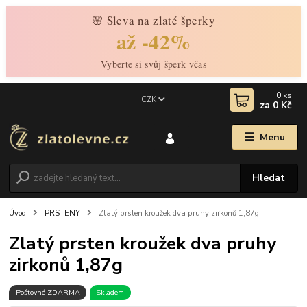
🌸 Sleva na zlaté šperky
až -42%
Vyberte si svůj šperk včas
0
ks
CZK
za
0 Kč
Menu
Hledat
Úvod
PRSTENY
Zlatý prsten kroužek dva pruhy zirkonů 1,87g
Zlatý prsten kroužek dva pruhy
zirkonů 1,87g
Poštovné ZDARMA
Skladem