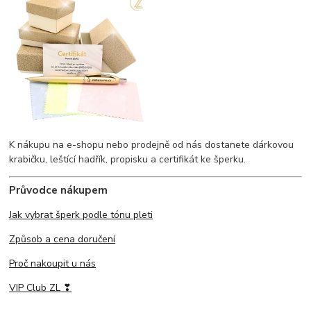
K nákupu na e-shopu nebo prodejně od nás dostanete dárkovou
krabičku, leštící hadřík, propisku a certifikát ke šperku.
Průvodce nákupem
Jak vybrat šperk podle tónu pleti
Způsob a cena doručení
Proč nakoupit u nás
VIP Club ZL ❣