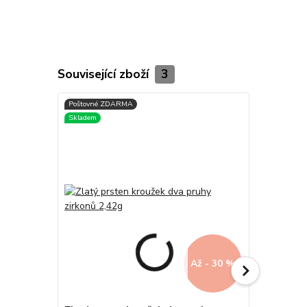
Související zboží
3
Až - 30 %