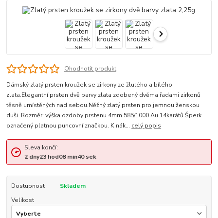
Ohodnotit produkt
Dámský zlatý prsten kroužek se zirkony ze žlutého a bílého
zlata.Elegantní prsten dvě barvy zlata zdobený dvěma řadami zirkonů
těsně umístěných nad sebou.Něžný zlatý prsten pro jemnou ženskou
duši. Rozměr: výška ozdoby prstenu 4mm.585/1000 Au 14karátů.Šperk
označený platnou puncovní značkou. K nák...
celý popis
Sleva končí:
2
dny
23
hod
08
min
40
sek
Dostupnost
Skladem
Velikost