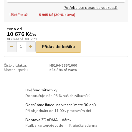
Potřebujete poradit s velikostí?
Ušetříte až
5 965 Kč (
30
% sleva)
cena od
10 676 Kč
/
ks
od
8 823 Kč
bez DPH
Přidat do košíku
Číslo produktu:
N5194-585/1000
Materiál šperku:
bílé / žluté zlato
Ověřeno zákazníky
Doporučuje nás 98 % našich zákazníků
Odesíláme ihned, na vrácení máte 30 dnů
Při objednání do 11:00 v pracovním dni
Doprava ZDARMA + dárek
Platba kartou/převodem | Krabička zdarma