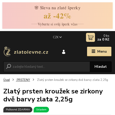
🌸 Sleva na zlaté šperky
až -42%
Vyberte si svůj šperk včas
0
ks
CZK
za
0 Kč
Menu
Hledat
Úvod
PRSTENY
Zlatý prsten kroužek se zirkony dvě barvy zlata 2,25g
Zlatý prsten kroužek se zirkony
dvě barvy zlata 2,25g
Poštovné ZDARMA
Skladem