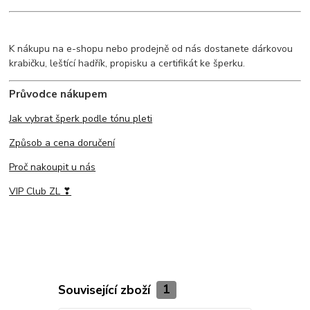
K nákupu na e-shopu nebo prodejně od nás dostanete dárkovou
krabičku, leštící hadřík, propisku a certifikát ke šperku.
Průvodce nákupem
Jak vybrat šperk podle tónu pleti
Způsob a cena doručení
Proč nakoupit u nás
VIP Club ZL ❣
Související zboží
1