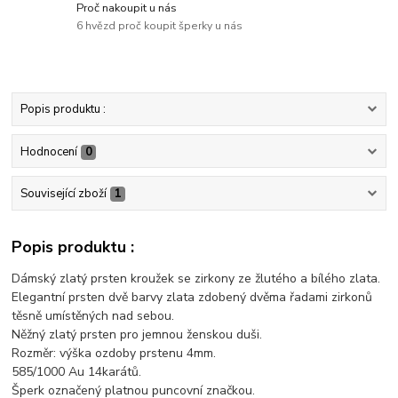
Proč nakoupit u nás
6 hvězd proč koupit šperky u nás
Popis produktu :
Hodnocení
0
Související zboží
1
Popis produktu :
Dámský zlatý prsten kroužek se zirkony ze žlutého a bílého zlata.
Elegantní prsten dvě barvy zlata zdobený dvěma řadami zirkonů
těsně umístěných nad sebou.
Něžný zlatý prsten pro jemnou ženskou duši.
Rozměr: výška ozdoby prstenu 4mm.
585/1000 Au 14karátů.
Šperk označený platnou puncovní značkou.