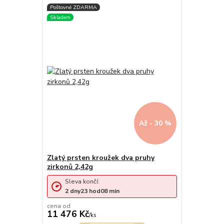
Až - 30 %
Zlatý prsten kroužek dva pruhy
zirkonů 2,42g
Sleva končí:
2
dny
23
hod
08
min
cena od
11 476 Kč
/
ks