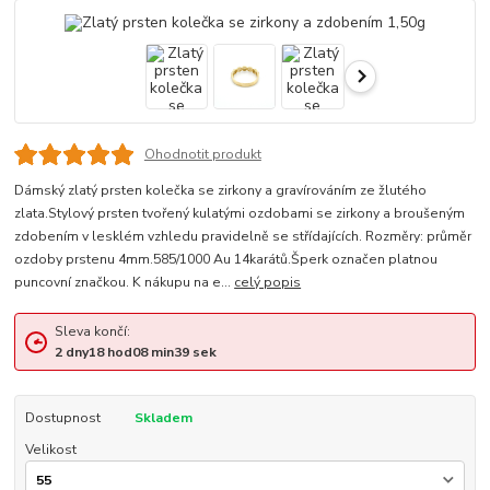
Ohodnotit produkt
Dámský zlatý prsten kolečka se zirkony a gravírováním ze žlutého
zlata.Stylový prsten tvořený kulatými ozdobami se zirkony a broušeným
zdobením v lesklém vzhledu pravidelně se střídajících. Rozměry: průměr
ozdoby prstenu 4mm.585/1000 Au 14karátů.Šperk označen platnou
puncovní značkou. K nákupu na e...
celý popis
Sleva končí:
2
dny
18
hod
08
min
38
sek
Dostupnost
Skladem
Velikost