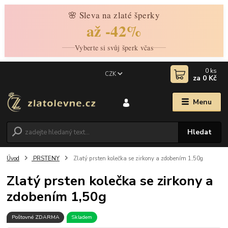
🌸 Sleva na zlaté šperky
až -42%
Vyberte si svůj šperk včas
0
ks
CZK
za
0 Kč
Menu
Hledat
Úvod
PRSTENY
Zlatý prsten kolečka se zirkony a zdobením 1,50g
Zlatý prsten kolečka se zirkony a
zdobením 1,50g
Poštovné ZDARMA
Skladem