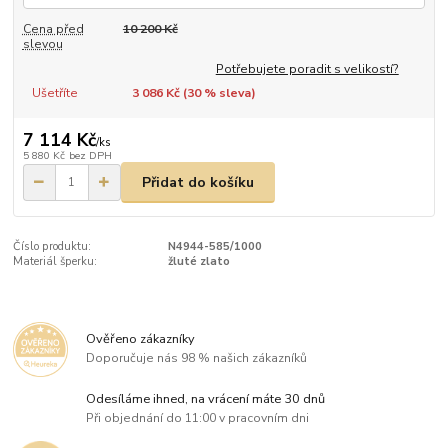
Cena před
10 200 Kč
slevou
Potřebujete poradit s velikostí?
Ušetříte
3 086 Kč (
30
% sleva)
7 114 Kč
/
ks
5 880 Kč
bez DPH
Přidat do košíku
Číslo produktu:
N4944-585/1000
Materiál šperku:
žluté zlato
Ověřeno zákazníky
Doporučuje nás 98 % našich zákazníků
Odesíláme ihned, na vrácení máte 30 dnů
Při objednání do 11:00 v pracovním dni