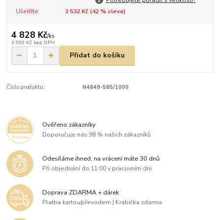
Ušetříte
3 532 Kč (
42
% sleva)
4 828 Kč
/
ks
3 990 Kč
bez DPH
Přidat do košíku
Číslo produktu:
N4849-585/1000
Ověřeno zákazníky
Doporučuje nás 98 % našich zákazníků
Odesíláme ihned, na vrácení máte 30 dnů
Při objednání do 11:00 v pracovním dni
Doprava ZDARMA + dárek
Platba kartou/převodem | Krabička zdarma