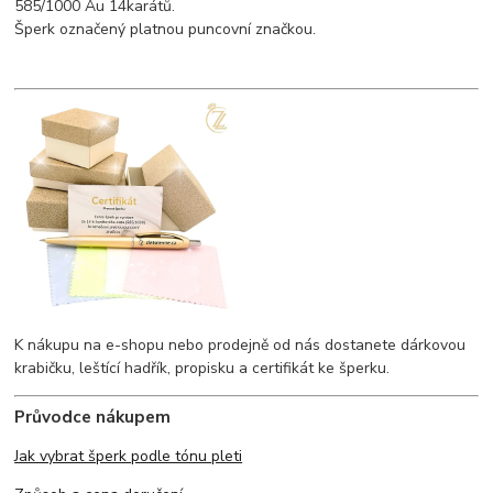
585/1000 Au 14karátů.
Šperk označený platnou puncovní značkou.
K nákupu na e-shopu nebo prodejně od nás dostanete dárkovou
krabičku, leštící hadřík, propisku a certifikát ke šperku.
Průvodce nákupem
Jak vybrat šperk podle tónu pleti