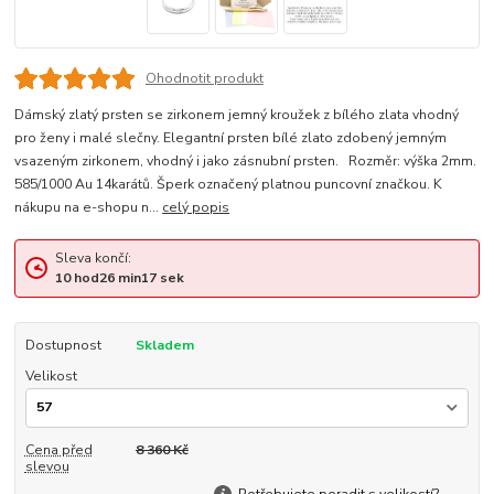
Ohodnotit produkt
Dámský zlatý prsten se zirkonem jemný kroužek z bílého zlata vhodný
pro ženy i malé slečny. Elegantní prsten bílé zlato zdobený jemným
vsazeným zirkonem, vhodný i jako zásnubní prsten. Rozměr: výška 2mm.
585/1000 Au 14karátů. Šperk označený platnou puncovní značkou. K
nákupu na e-shopu n...
celý popis
Sleva končí:
10
hod
26
min
16
sek
Dostupnost
Skladem
Velikost
Cena před
8 360 Kč
slevou
Potřebujete poradit s velikostí?