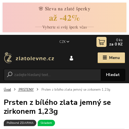
🌸 Sleva na zlaté šperky
až -42%
Vyberte si svůj šperk včas
0
ks
CZK
za
0 Kč
Menu
Hledat
Úvod
PRSTENY
Prsten z bílého zlata jemný se zirkonem 1,23g
Prsten z bílého zlata jemný se
zirkonem 1,23g
Poštovné ZDARMA
Skladem