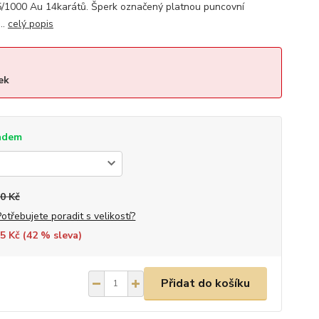
/1000 Au 14karátů. Šperk označený platnou puncovní
..
celý popis
ek
adem
0 Kč
Potřebujete poradit s velikostí?
5 Kč (
42
% sleva)
Přidat do košíku