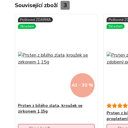
Související zboží
3
Až - 30 %
Prsten z bílého zlata, kroužek se
zirkonem 1,15g
Prsten z b
propletení