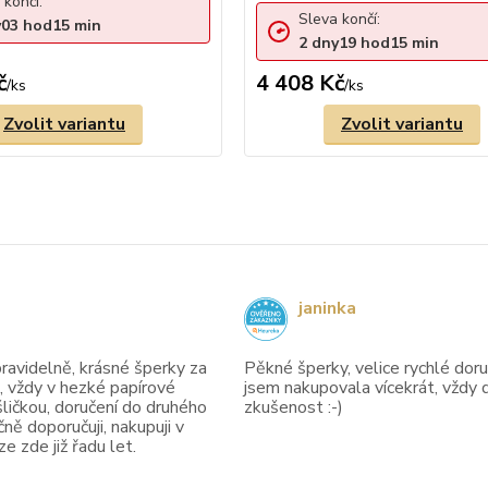
 končí:
Sleva končí:
y
03
hod
15
min
2
dny
19
hod
15
min
č
4 408 Kč
/
ks
/
ks
Zvolit variantu
Zvolit variantu
janinka
avidelně, krásné šperky za
Pěkné šperky, velice rychlé doruč
, vždy v hezké papírové
jsem nakupovala vícekrát, vždy 
ličkou, doručení do druhého
zkušenost :-)
ně doporučuji, nakupuji v
 zde již řadu let.