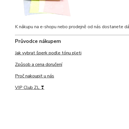
K nákupu na e-shopu nebo prodejně od nás dostanete dárkov
Průvodce nákupem
Jak vybrat šperk podle tónu pleti
Způsob a cena doručení
Proč nakoupit u nás
VIP Club ZL ❣