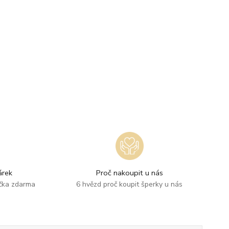
rek
Proč nakoupit u nás
ička zdarma
6 hvězd proč koupit šperky u nás