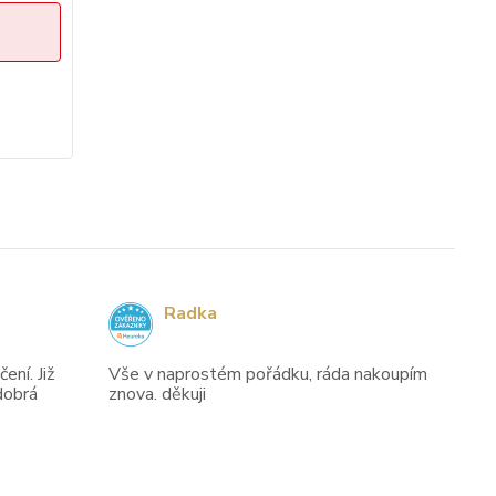
Radka
ení. Již
Vše v naprostém pořádku, ráda nakoupím
dobrá
znova. děkuji