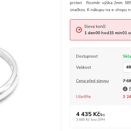
prsten. Rozměr: výška 2mm. 585
značkou. K nákupu na e-shopu n.
Sleva končí:
1
den
00
hod
15
min
00
s
Dostupnost
Skl
Velikost
Cena před slevou
7 68
Ušetříte
3 24
4 435 Kč
/
ks
3 665 Kč
bez DPH