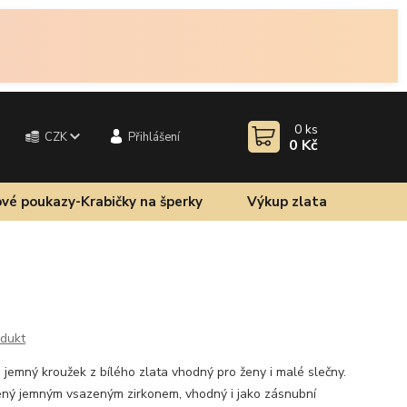
0
ks
CZK
Přihlášení
0 Kč
vé poukazy-Krabičky na šperky
Výkup zlata
odukt
jemný kroužek z bílého zlata vhodný pro ženy i malé slečny.
bený jemným vsazeným zirkonem, vhodný i jako zásnubní