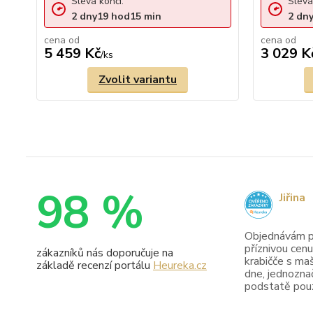
Sleva končí:
Sleva
2
dny
19
hod
15
min
2
dn
cena od
cena od
5 459 Kč
3 029 K
/
ks
Zvolit variantu
98 %
Jiřina
Objednávám pr
příznivou cenu
zákazníků nás doporučuje na
krabičče s maš
základě recenzí portálu
Heureka.cz
dne, jednoznač
podstatě pouze