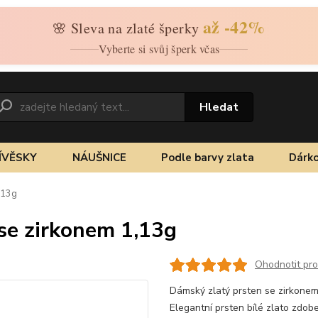
až -42%
🌸 Sleva na zlaté šperky
Vyberte si svůj šperk včas
Hledat
ÍVĚSKY
NÁUŠNICE
Podle barvy zlata
Dárko
,13g
 se zirkonem 1,13g
Ohodnotit pr
Dámský zlatý prsten se zirkonem 
Elegantní prsten bílé zlato zdo