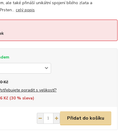
 ale také přináší unikátní spojení bílého zlata a
rsten...
celý popis
ek
adem
0 Kč
Potřebujete poradit s velikostí?
6 Kč (
30
% sleva)
Přidat do košíku