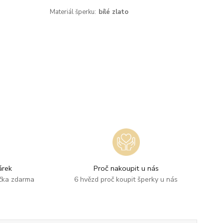
Materiál šperku:
bílé zlato
rek
Proč nakoupit u nás
ička zdarma
6 hvězd proč koupit šperky u nás