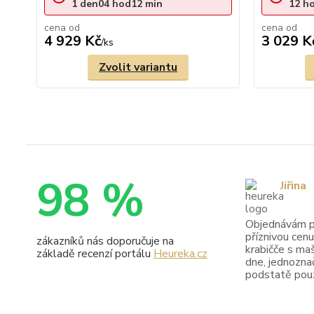
1
den
04
hod
12
min
12
h
cena od
cena od
4 929 Kč
3 029 K
/
ks
Zvolit variantu
98 %
Jiřina
Objednávám pr
příznivou cenu
zákazníků nás doporučuje na
krabičče s maš
základě recenzí portálu
Heureka.cz
dne, jednoznač
podstatě pouze