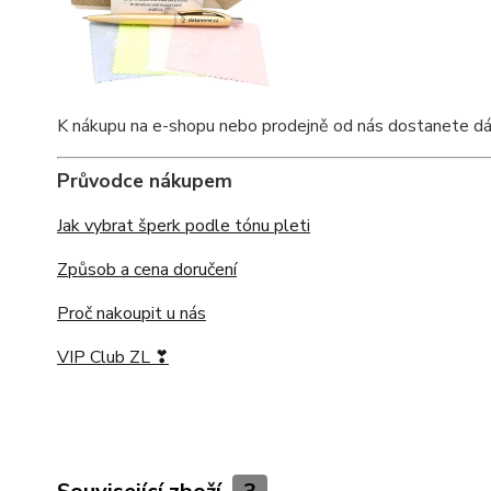
K nákupu na e-shopu nebo prodejně od nás dostanete dárko
Průvodce nákupem
Jak vybrat šperk podle tónu pleti
Způsob a cena doručení
Proč nakoupit u nás
VIP Club ZL ❣