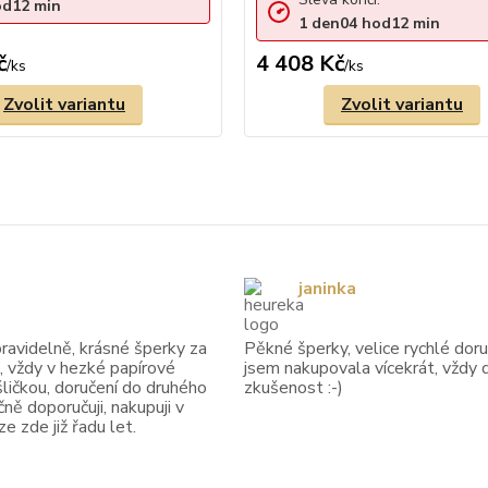
od
12
min
1
den
04
hod
12
min
č
4 408 Kč
/
ks
/
ks
Zvolit variantu
Zvolit variantu
janinka
avidelně, krásné šperky za
Pěkné šperky, velice rychlé doruč
, vždy v hezké papírové
jsem nakupovala vícekrát, vždy 
ličkou, doručení do druhého
zkušenost :-)
ně doporučuji, nakupuji v
 zde již řadu let.