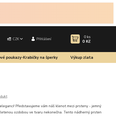
0
ks
CZK
Přihlášení
0 Kč
vé poukazy-Krabičky na šperky
Výkup zlata
odukt
eleganci! Představujeme vám náš klenot mezi prsteny - jemný
ropletenou ozdobou ve tvaru nekonečna. Tento nádherný prsten