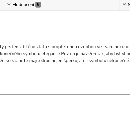
Hodnocení
5
S
tý prsten z bílého zlata s propletenou ozdobou ve tvaru nekon
 nekonečného symbolu elegance.Prsten je navržen tak, aby byl vho
, že se stanete majitelkou nejen šperku, ale i symbolu nekonečné