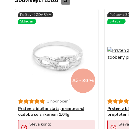
Související zboží
3
Až - 30 %
1 hodnocení
Prsten z bílého zlata, propletená
Prsten z b
ozdoba se zirkonem 1,04g
propletení
Sleva končí:
Sleva