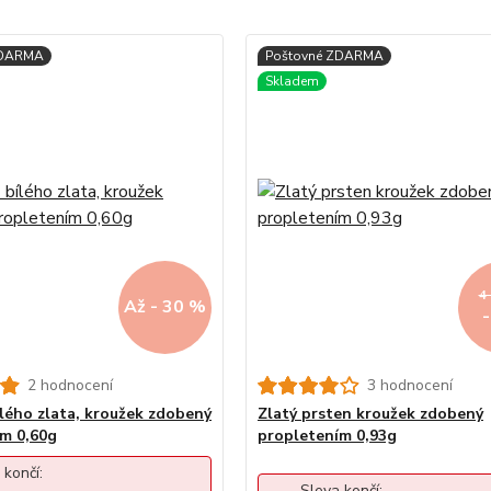
4
Až - 30 %
2 hodnocení
3 hodnocení
ílého zlata, kroužek zdobený
Zlatý prsten kroužek zdobený
m 0,60g
propletením 0,93g
 končí:
Sleva končí: