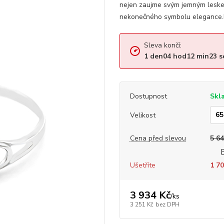
nejen zaujme svým jemným leskem,
nekonečného symbolu elegance.P
Sleva končí:
1
den
04
hod
12
min
22
s
Dostupnost
Skl
Velikost
Cena před slevou
5 64
Ušetříte
1 70
3 934 Kč
/
ks
3 251 Kč
bez DPH