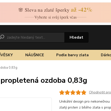
až -42%
🌸 Sleva na zlaté šperky
Vyberte si svůj šperk včas
Hledat
ÍVĚSKY
NÁUŠNICE
Podle barvy zlata
Dárko
ozdoba 0,83g
ý propletená ozdoba 0,83g
Ohodnotit pr
Unikátní design pro nekonečnou 
zlatý prsten z bílého zlata s p