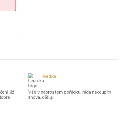
Radka
ení. Již
Vše v naprostém pořádku, ráda nakoupím
dobrá
znova. děkuji