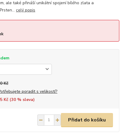
 ale také přináší unikátní spojení bílého zlata a
rsten...
celý popis
ek
adem
0 Kč
Potřebujete poradit s velikostí?
5 Kč (
30
% sleva)
Přidat do košíku