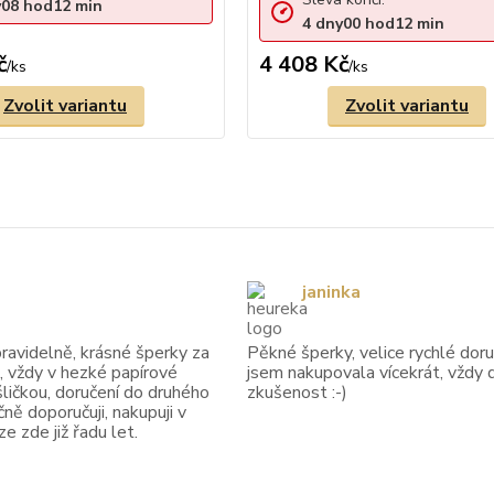
y
08
hod
12
min
4
dny
00
hod
12
min
č
4 408 Kč
/
ks
/
ks
Zvolit variantu
Zvolit variantu
janinka
avidelně, krásné šperky za
Pěkné šperky, velice rychlé doruč
, vždy v hezké papírové
jsem nakupovala vícekrát, vždy 
ličkou, doručení do druhého
zkušenost :-)
ně doporučuji, nakupuji v
 zde již řadu let.