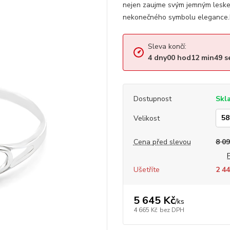
nejen zaujme svým jemným leskem,
nekonečného symbolu elegance.P
Sleva končí:
4
dny
00
hod
12
min
49
s
Dostupnost
Skl
Velikost
Cena před slevou
8 09
Ušetříte
2 44
5 645 Kč
/
ks
4 665 Kč
bez DPH