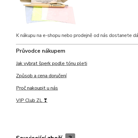
K nákupu na e-shopu nebo prodejně od nás dostanete dárko
Průvodce nákupem
Jak vybrat šperk podle tónu pleti
Způsob a cena doručení
Proč nakoupit u nás
VIP Club ZL ❣