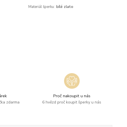
Materiál šperku:
bílé zlato
rek
Proč nakoupit u nás
ička zdarma
6 hvězd proč koupit šperky u nás