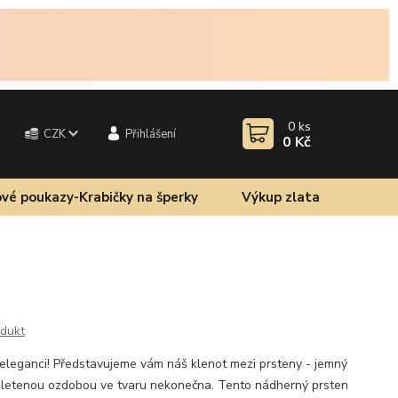
0
ks
CZK
Přihlášení
0 Kč
vé poukazy-Krabičky na šperky
Výkup zlata
odukt
eleganci! Představujeme vám náš klenot mezi prsteny - jemný
ropletenou ozdobou ve tvaru nekonečna. Tento nádherný prsten