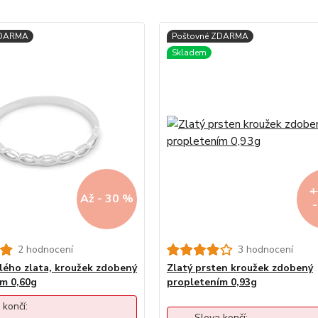
4
Až - 30 %
2 hodnocení
3 hodnocení
ílého zlata, kroužek zdobený
Zlatý prsten kroužek zdobený
m 0,60g
propletením 0,93g
 končí:
Sleva končí: