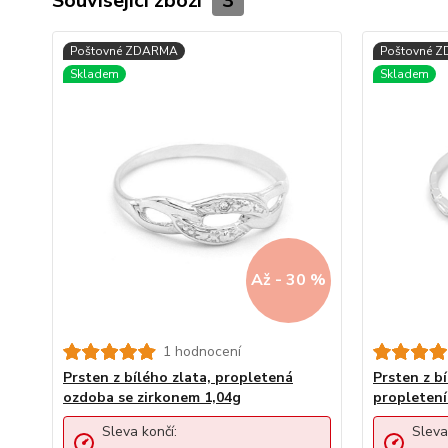
Související zboží
3
Až - 30 %
1 hodnocení
Prsten z bílého zlata, propletená
Prsten z b
ozdoba se zirkonem 1,04g
propletení
Sleva končí:
Sleva