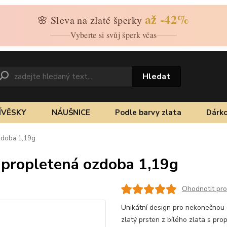
až -42%
🌸 Sleva na zlaté šperky
Vyberte si svůj šperk včas
Hledat
ÍVĚSKY
NÁUŠNICE
Podle barvy zlata
Dárko
ozdoba 1,19g
ý propletená ozdoba 1,19g
Ohodnotit pr
Unikátní design pro nekonečnou 
zlatý prsten z bílého zlata s p