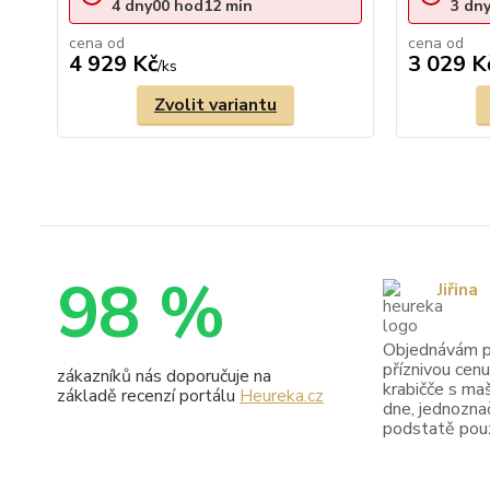
4
dny
00
hod
12
min
3
dn
cena od
cena od
4 929 Kč
3 029 K
/
ks
Zvolit variantu
98 %
Jiřina
Objednávám pr
příznivou cenu
zákazníků nás doporučuje na
krabičče s maš
základě recenzí portálu
Heureka.cz
dne, jednoznač
podstatě pouze