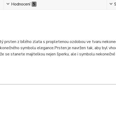
Hodnocení
5
S
tý prsten z bílého zlata s propletenou ozdobou ve tvaru nekon
 nekonečného symbolu elegance.Prsten je navržen tak, aby byl vho
, že se stanete majitelkou nejen šperku, ale i symbolu nekonečné