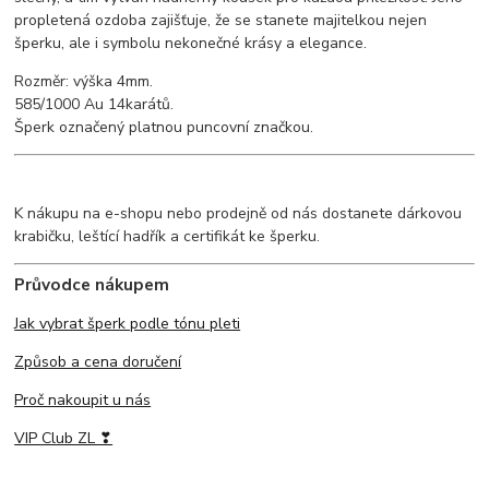
propletená ozdoba zajišťuje, že se stanete majitelkou nejen
šperku, ale i symbolu nekonečné krásy a elegance.
Rozměr: výška 4mm.
585/1000 Au 14karátů.
Šperk označený platnou puncovní značkou.
K nákupu na e-shopu nebo prodejně od nás dostanete dárkovou
krabičku, leštící hadřík a certifikát ke šperku.
Průvodce nákupem
Jak vybrat šperk podle tónu pleti
Způsob a cena doručení
Proč nakoupit u nás
VIP Club ZL ❣