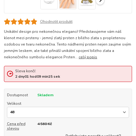
Ohodnotit produkt
Unikátní design pro nekonečnou eleganci! Představujeme vám náš
klenot mezi prsteny - jemný zlatý prsten z bílého zlata s propletenou
ozdobou ve tvaru nekonečna. Tento nádherný prsten nejen zaujme svým
jemným leskem, ale také přináší unikátní spojení bílého zlata a
nekonečného symbolu elegance.Prsten...
celý popis
Sleva končí:
2
dny
01
hod
09
min
14
sek
Dostupnost
Skladem
Velikost
Cena před
4 560 Kč
slevou
Potřebujete poradit s velikostí?