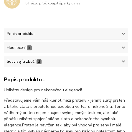
6 hvězd proč koupit šperky u nás
Popis produktu :
Hodnocení
5
Související zboží
3
Popis produktu :
Unikátní design pro nekonečnou eleganci!
Představujeme vám náš klenot mezi prsteny - jemný zlatý prsten
z bílého zlata s propletenou ozdobou ve tvaru nekonečna. Tento
nádherný prsten nejen zaujme svým jemným leskem, ale také
přináší unikátní spojení bílého zlata a nekonečného symbolu
elegance.Prsten je navržen tak, aby byl vhodný pro ženy i malé
slečny, a tím vytváří nádherný kousek pro každou příležitost. Jeho