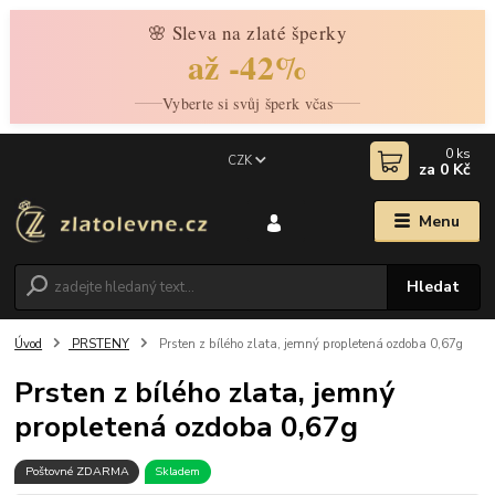
🌸 Sleva na zlaté šperky
až -42%
Vyberte si svůj šperk včas
0
ks
CZK
za
0 Kč
Menu
Hledat
Úvod
PRSTENY
Prsten z bílého zlata, jemný propletená ozdoba 0,67g
Prsten z bílého zlata, jemný
propletená ozdoba 0,67g
Poštovné ZDARMA
Skladem