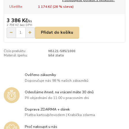
Ušetříte
1 174 Kč (
26
% sleva)
3 386 Kč
/
ks
2 798 Kč
bez DPH
Přidat do košíku
Číslo produktu:
N5121-585/1000
Materiál šperku:
bílé zlato
Ověřeno zákazníky
Doporučuje nás 98 % našich zákazníků
Odesíláme ihned, na vrácení máte 30 dnů
Při objednání do 11:00 v pracovním dni
Doprava ZDARMA + dárek
Platba kartou/převodem | Krabička zdarma
Proč nakoupit u nás