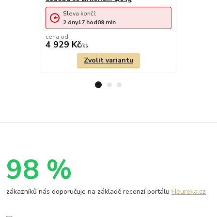
Sleva končí:
Sleva 
2
dny
17
hod
09
min
2
dny
cena od
cena od
4 929 Kč
3 029 Kč
/
ks
Zvolit variantu
98 %
zákazníků nás doporučuje na základě recenzí portálu
Heureka.cz