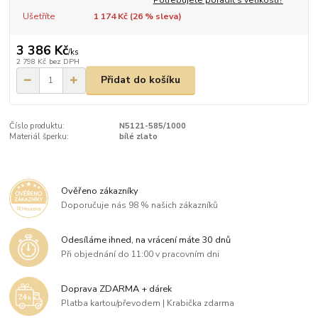
Ušetříte
1 174 Kč (
26
% sleva)
3 386 Kč
/
ks
2 798 Kč
bez DPH
Přidat do košíku
Číslo produktu:
N5121-585/1000
Materiál šperku:
bílé zlato
Ověřeno zákazníky
Doporučuje nás 98 % našich zákazníků
Odesíláme ihned, na vrácení máte 30 dnů
Při objednání do 11:00 v pracovním dni
Doprava ZDARMA + dárek
Platba kartou/převodem | Krabička zdarma