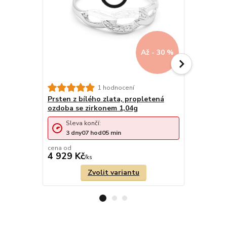
Až - 30 %
1 hodnocení
Prsten z bílého zlata, propletená
Prsten z b
ozdoba se zirkonem 1,04g
zdobený p
Sleva končí:
Sleva 
3
dny
07
hod
05
min
2
dny
cena od
cena od
4 929 Kč
3 029 Kč
/
ks
Zvolit variantu