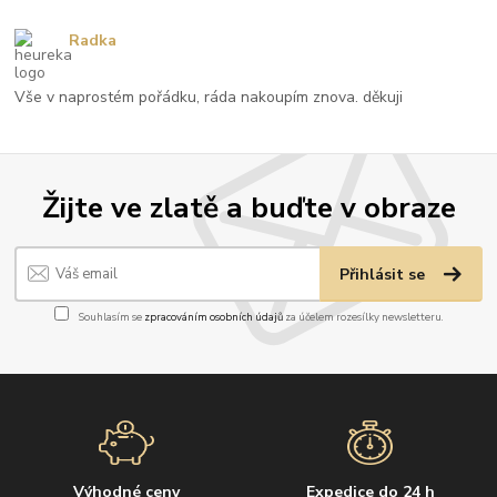
Radka
Vše v naprostém pořádku, ráda nakoupím znova. děkuji
Žijte ve zlatě a buďte v obraze
Přihlásit se
Souhlasím se
zpracováním osobních údajů
za účelem rozesílky newsletteru.
Výhodné ceny
Expedice do 24 h