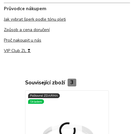
Průvodce nákupem
Jak vybrat šperk podle tónu pleti
Způsob a cena doručení
Proč nakoupit u nás
VIP Club ZL ❣
Související zboží
3