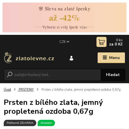
🌸 Sleva na zlaté šperky
až -42%
Vyberte si svůj šperk včas
0
ks
CZK
za
0 Kč
Menu
Hledat
Úvod
PRSTENY
Prsten z bílého zlata, jemný propletená ozdoba 0,67g
Prsten z bílého zlata, jemný
propletená ozdoba 0,67g
Poštovné ZDARMA
Skladem