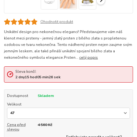
Ohodnotit produkt
Unikátní design pro nekonečnou eleganci! Představujeme vám náš
klenot mezi prsteny - jemný zlatý prsten z bílého zlata s propletenou
ozdobou ve tvaru nekonečna. Tento nádherný prsten nejen zaujme svým
jemným leskem, ale také přináší unikátní spojení bílého zlata a
nekonečného symbolu elegance.Prsten...
celý popis
Sleva končí:
2
dny
15
hod
05
min
26
sek
Dostupnost
Skladem
Velikost
Cena před
4 560 Kč
slevou
Potřebujete poradit s velikostí?