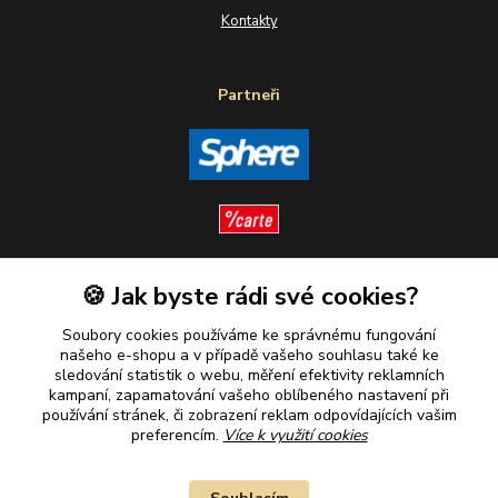
Kontakty
Partneři
🍪 Jak byste rádi své cookies?
Sledujte nás
Soubory cookies používáme ke správnému fungování
našeho e-shopu a v případě vašeho souhlasu také ke
sledování statistik o webu, měření efektivity reklamních
kampaní, zapamatování vašeho oblíbeného nastavení při
Plaťte u nás bezpečně
používání stránek, či zobrazení reklam odpovídajících vašim
preferencím.
Více k využití cookies