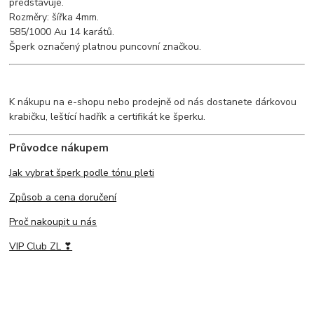
představuje.
Rozměry: šířka 4mm.
585/1000 Au 14 karátů.
Šperk označený platnou puncovní značkou.
K nákupu na e-shopu nebo prodejně od nás dostanete dárkovou
krabičku, leštící hadřík a certifikát ke šperku.
Průvodce nákupem
Jak vybrat šperk podle tónu pleti
Způsob a cena doručení
Proč nakoupit u nás
VIP Club ZL ❣