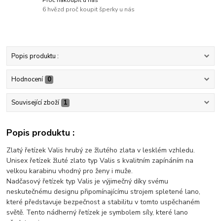
6 hvězd proč koupit šperky u nás
Popis produktu :
Hodnocení
0
Související zboží
1
Popis produktu :
Zlatý řetízek Valis hrubý ze žlutého zlata v lesklém vzhledu.
Unisex řetízek žluté zlato typ Valis s kvalitním zapínáním na
velkou karabinu vhodný pro ženy i muže.
Nadčasový řetízek typ Valis je výjimečný díky svému
neskutečnému designu připomínajícímu strojem spletené lano,
které představuje bezpečnost a stabilitu v tomto uspěchaném
světě. Tento nádherný řetízek je symbolem síly, které lano