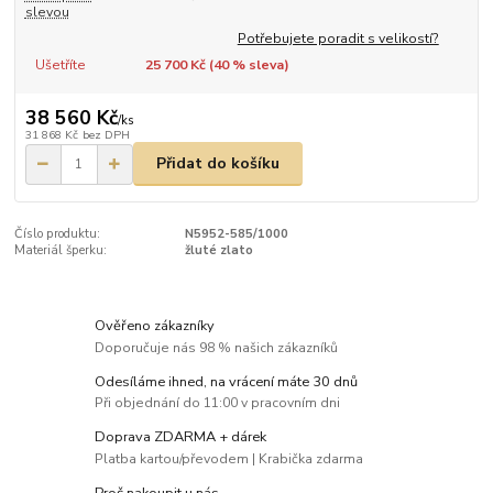
slevou
Potřebujete poradit s velikostí?
Ušetříte
25 700 Kč (
40
% sleva)
38 560 Kč
/
ks
31 868 Kč
bez DPH
Přidat do košíku
Číslo produktu:
N5952-585/1000
Materiál šperku:
žluté zlato
Ověřeno zákazníky
Doporučuje nás 98 % našich zákazníků
Odesíláme ihned, na vrácení máte 30 dnů
Při objednání do 11:00 v pracovním dni
Doprava ZDARMA + dárek
Platba kartou/převodem | Krabička zdarma
Proč nakoupit u nás