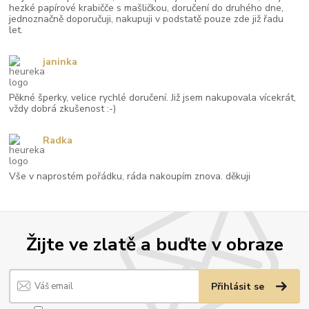
hezké papírové krabičče s mašličkou, doručení do druhého dne,
jednoznačně doporučuji, nakupuji v podstatě pouze zde již řadu
let.
janinka
Pěkné šperky, velice rychlé doručení. Již jsem nakupovala vícekrát,
vždy dobrá zkušenost :-)
Radka
Vše v naprostém pořádku, ráda nakoupím znova. děkuji
Žijte ve zlatě a buďte v obraze
Přihlásit se