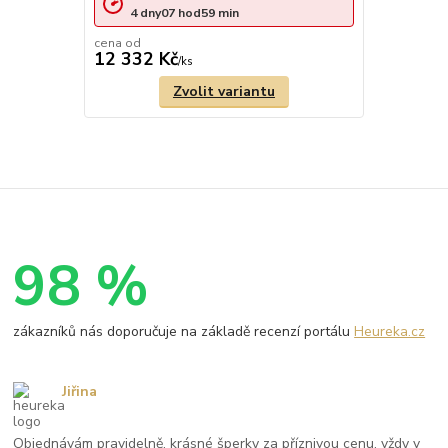
4
dny
07
hod
59
min
cena od
12 332 Kč
/
ks
Zvolit variantu
98 %
zákazníků nás doporučuje na základě recenzí portálu
Heureka.cz
Jiřina
Objednávám pravidelně, krásné šperky za příznivou cenu, vždy v