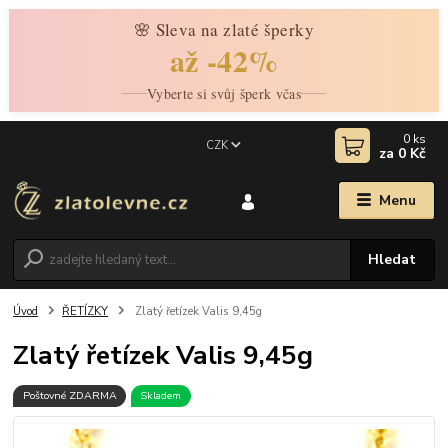
🌸 Sleva na zlaté šperky
až -42%
Vyberte si svůj šperk včas
0
ks
CZK
za
0 Kč
Menu
Hledat
Úvod
ŘETÍZKY
Zlatý řetízek Valis 9,45g
Zlatý řetízek Valis 9,45g
Poštovné ZDARMA
Skladem