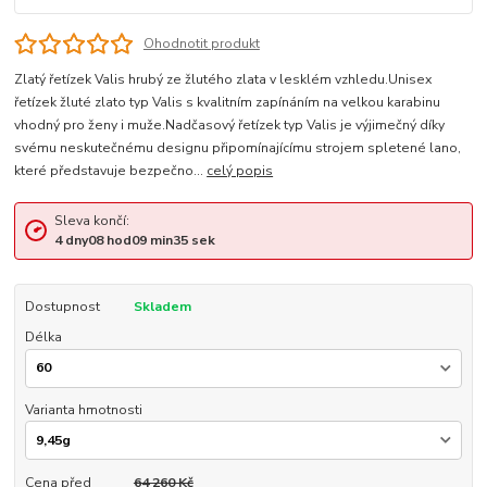
Ohodnotit produkt
Zlatý řetízek Valis hrubý ze žlutého zlata v lesklém vzhledu.Unisex
řetízek žluté zlato typ Valis s kvalitním zapínáním na velkou karabinu
vhodný pro ženy i muže.Nadčasový řetízek typ Valis je výjimečný díky
svému neskutečnému designu připomínajícímu strojem spletené lano,
které představuje bezpečno...
celý popis
Sleva končí:
4
dny
08
hod
09
min
35
sek
Dostupnost
Skladem
Délka
Varianta hmotnosti
Cena před
64 260 Kč