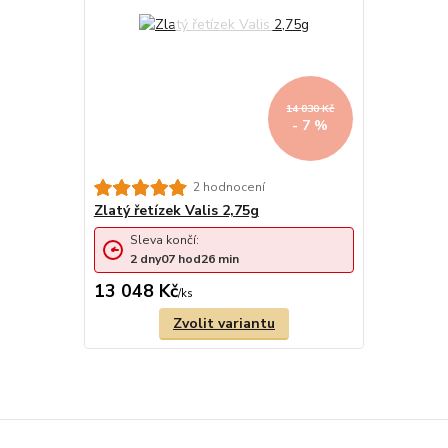
14 030 Kč
- 7 %
2 hodnocení
Zlatý řetízek Valis 2,75g
Sleva končí:
2
dny
07
hod
26
min
13 048 Kč
/
ks
Zvolit variantu