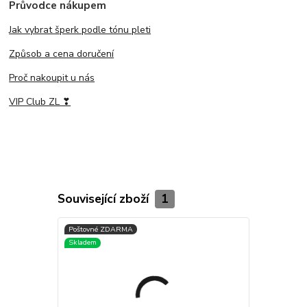
Průvodce nákupem
Jak vybrat šperk podle tónu pleti
Způsob a cena doručení
Proč nakoupit u nás
VIP Club ZL ❣
Související zboží
1