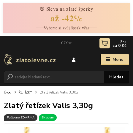
🌸 Sleva na zlaté šperky
až -42%
Vyberte si svůj šperk včas
0
ks
CZK
za
0 Kč
Menu
Hledat
Úvod
ŘETÍZKY
Zlatý řetízek Valis 3,30g
Zlatý řetízek Valis 3,30g
Poštovné ZDARMA
Skladem