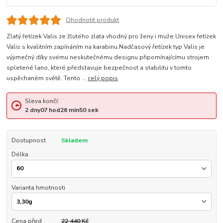
Ohodnotit produkt
Zlatý řetízek Valis ze žlutého zlata vhodný pro ženy i muže.Unisex řetízek
Valis s kvalitním zapínáním na karabinu.Nadčasový řetízek typ Valis je
výjimečný díky svému neskutečnému designu připomínajícímu strojem
spletené lano, které představuje bezpečnost a stabilitu v tomto
uspěchaném světě. Tento ...
celý popis
Sleva končí:
2
dny
07
hod
26
min
49
sek
Dostupnost
Skladem
Délka
Varianta hmotnosti
Cena před
22 440 Kč