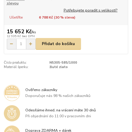
slevou
Potřebujete poradit s velikostí?
Ušetříte
6 788 Kč (
30
% sleva)
15 652 Kč
/
ks
12 935 Kč
bez DPH
Přidat do košíku
Číslo produktu:
N5305-585/1000
Materiál šperku:
žluté zlato
Ověřeno zákazníky
Doporučuje nás 98 % našich zákazníků
Odesíláme ihned, na vrácení máte 30 dnů
Při objednání do 11:00 v pracovním dni
Doprava ZDARMA + dárek