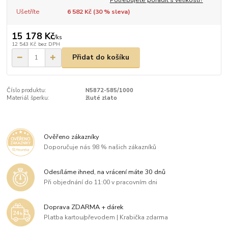
Ušetříte
6 582 Kč (
30
% sleva)
15 178 Kč
/
ks
12 543 Kč
bez DPH
Přidat do košíku
Číslo produktu:
N5872-585/1000
Materiál šperku:
žluté zlato
Ověřeno zákazníky
Doporučuje nás 98 % našich zákazníků
Odesíláme ihned, na vrácení máte 30 dnů
Při objednání do 11:00 v pracovním dni
Doprava ZDARMA + dárek
Platba kartou/převodem | Krabička zdarma