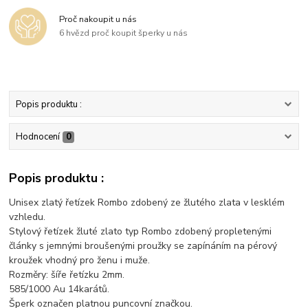
Proč nakoupit u nás
6 hvězd proč koupit šperky u nás
Popis produktu :
Hodnocení
0
Popis produktu :
Unisex zlatý řetízek Rombo zdobený ze žlutého zlata v lesklém
vzhledu.
Stylový řetízek žluté zlato typ Rombo zdobený propletenými
články s jemnými broušenými proužky se zapínáním na pérový
kroužek vhodný pro ženu i muže.
Rozměry: šíře řetízku 2mm.
585/1000 Au 14karátů.
Šperk označen platnou puncovní značkou.