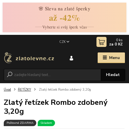
🌸 Sleva na zlaté šperky
až -42%
Vyberte si svůj šperk včas
0
ks
CZK
za
0 Kč
Menu
Hledat
Úvod
ŘETÍZKY
Zlatý řetízek Rombo zdobený 3,20g
Zlatý řetízek Rombo zdobený
3,20g
Poštovné ZDARMA
Skladem