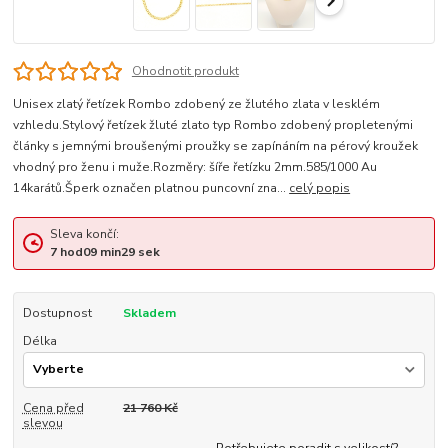
Ohodnotit produkt
Unisex zlatý řetízek Rombo zdobený ze žlutého zlata v lesklém
vzhledu.Stylový řetízek žluté zlato typ Rombo zdobený propletenými
články s jemnými broušenými proužky se zapínáním na pérový kroužek
vhodný pro ženu i muže.Rozměry: šíře řetízku 2mm.585/1000 Au
14karátů.Šperk označen platnou puncovní zna...
celý popis
Sleva končí:
7
hod
09
min
29
sek
Dostupnost
Skladem
Délka
Cena před
21 760 Kč
slevou
Potřebujete poradit s velikostí?