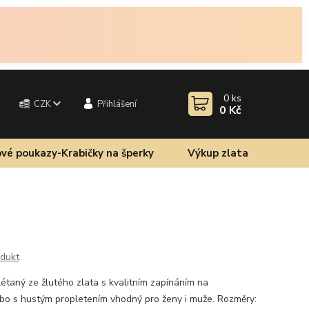
0
ks
CZK
Přihlášení
0 Kč
vé poukazy-Krabičky na šperky
Výkup zlata
odukt
étaný ze žlutého zlata s kvalitním zapínáním na
mbo s hustým propletením vhodný pro ženy i muže. Rozměry: