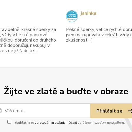
janinka
avidelně, krásné šperky za
Pěkné šperky, velice rychlé doruč
, vždy v hezké papírové
jsem nakupovala vícekrát, vždy 
ličkou, doručení do druhého
zkušenost :-)
ně doporučuji, nakupuji v
 zde již řadu let.
Žijte ve zlatě a buďte v obraze
Přihlásit se
Souhlasím se
zpracováním osobních údajů
za účelem rozesílky newsletteru.