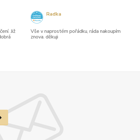
Radka
ení. Již
Vše v naprostém pořádku, ráda nakoupím
dobrá
znova. děkuji