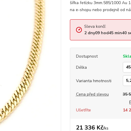
šířka řetízku 3mm.585/1000 Au 
na e-shopu nebo prodejně od ná
Sleva končí:
2
dny
09
hod
45
min
40
s
Dostupnost
Skl
Délka
Varianta hmotnosti
Cena před slevou
35 
Ušetříte
14 2
21 336 Kč
/
ks