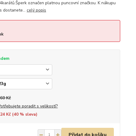
14karátů.Šperk označen platnou puncovní značkou. K nákupu
s dostanete...
celý popis
ek
adem
560 Kč
Potřebujete poradit s velikostí?
24 Kč (
40
% sleva)
Přidat do košíku