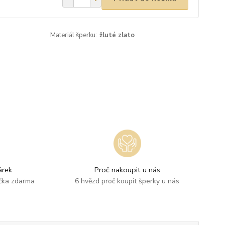
Materiál šperku:
žluté zlato
rek
Proč nakoupit u nás
ička zdarma
6 hvězd proč koupit šperky u nás