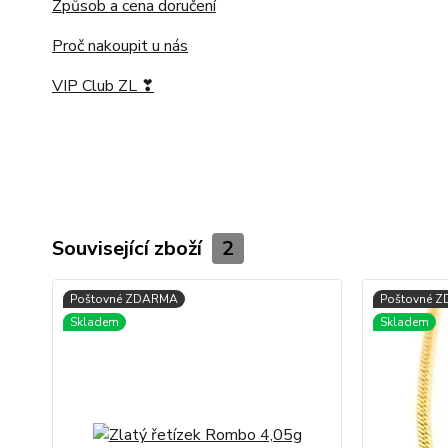
Způsob a cena doručení
Proč nakoupit u nás
VIP Club ZL ❣
Související zboží
2