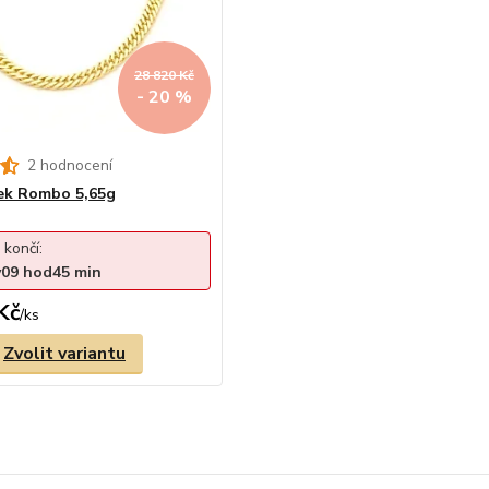
28 820 Kč
- 20 %
2 hodnocení
zek Rombo 5,65g
 končí:
y
09
hod
45
min
Kč
/
ks
Zvolit variantu