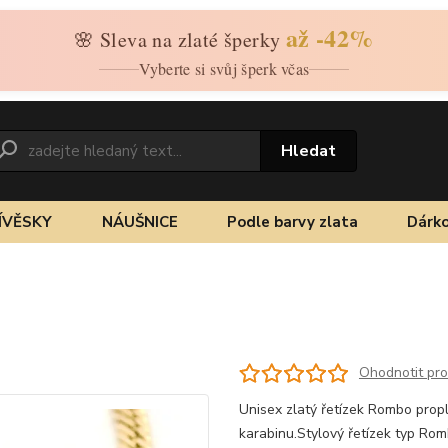
až -42%
🌸 Sleva na zlaté šperky
Vyberte si svůj šperk včas
Hledat
ÍVĚSKY
NÁUŠNICE
Podle barvy zlata
Dárko
Ohodnotit pr
Unisex zlatý řetízek Rombo propl
karabinu.Stylový řetízek typ Ro