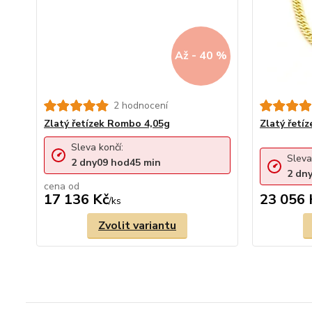
Až - 40 %
2 hodnocení
Zlatý řetízek Rombo 4,05g
Zlatý řetí
Sleva končí:
Sleva
2
dny
09
hod
45
min
2
dn
cena od
17 136 Kč
23 056 
/
ks
Zvolit variantu