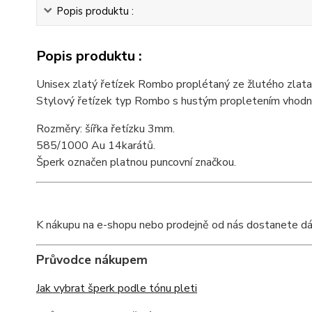
Popis produktu :
Popis produktu :
Unisex zlatý řetízek Rombo proplétaný ze žlutého zlata 
Stylový řetízek typ Rombo s hustým propletením vhodný
Rozměry: šířka řetízku 3mm.
585/1000 Au 14karátů.
Šperk označen platnou puncovní značkou.
K nákupu na e-shopu nebo prodejně od nás dostanete dárkov
Průvodce nákupem
Jak vybrat šperk podle tónu pleti