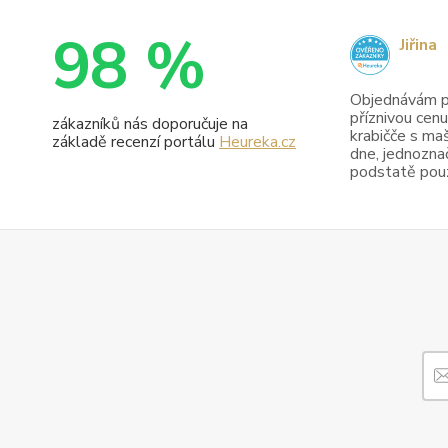
98 %
Jiřina
Objednávám pr
příznivou cenu
zákazníků nás doporučuje na
krabičče s maš
základě recenzí portálu
Heureka.cz
dne, jednoznač
podstatě pouze