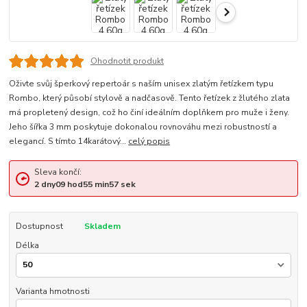
Ohodnotit produkt
Oživte svůj šperkový repertoár s naším unisex zlatým řetízkem typu
Rombo, který působí stylově a nadčasově. Tento řetízek z žlutého zlata
má propletený design, což ho činí ideálním doplňkem pro muže i ženy.
Jeho šířka 3 mm poskytuje dokonalou rovnováhu mezi robustností a
elegancí. S tímto 14karátový...
celý popis
Sleva končí:
2
dny
09
hod
55
min
57
sek
Dostupnost
Skladem
Délka
Varianta hmotnosti