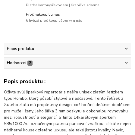
Platba kartou/převodem | Krabička zdarma
Proč nakoupit u nás
6 hvězd proč koupit šperky u nás
Popis produktu :
Hodnocení
2
Popis produktu :
Oživte svůj šperkový repertoár s naším unisex zlatým řetízkem
typu Rombo, který působí stylově a nadčasově. Tento řetízek z
žlutého zlata má propletený design, což ho činí ideálním doplňkem
pro muže i ženy. Jeho šířka 3 mm poskytuje dokonalou rovnováhu
mezi robustností a elegancí. S tímto 14karátovým šperkem
585/1000 Au, označeným platnou puncovní značkou, získáte nejen
nádherný kousek zlatého luxusu, ale také jistotu kvality. Navíc,