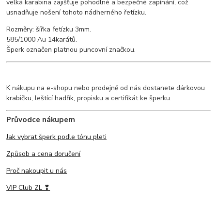
velká karabina zajišťuje pohodlné a bezpečné zapínání, což
usnadňuje nošení tohoto nádherného řetízku.
Rozměry: šířka řetízku 3mm.
585/1000 Au 14karátů.
Šperk označen platnou puncovní značkou.
K nákupu na e-shopu nebo prodejně od nás dostanete dárkovou
krabičku, leštící hadřík, propisku a certifikát ke šperku.
Průvodce nákupem
Jak vybrat šperk podle tónu pleti
Způsob a cena doručení
Proč nakoupit u nás
VIP Club ZL ❣