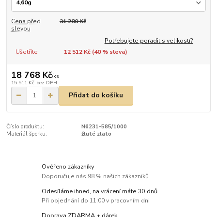
Cena před
31 280 Kč
slevou
Potřebujete poradit s velikostí?
Ušetříte
12 512 Kč (
40
% sleva)
18 768 Kč
/
ks
15 511 Kč
bez DPH
Přidat do košíku
Číslo produktu:
N6231-585/1000
Materiál šperku:
žluté zlato
Ověřeno zákazníky
Doporučuje nás 98 % našich zákazníků
Odesíláme ihned, na vrácení máte 30 dnů
Při objednání do 11:00 v pracovním dni
Doprava ZDARMA + dárek