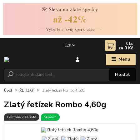
🌸 Sleva na zlaté šperky
až -42%
Vyberte si svůj šperk včas
0
ks
CZK
za
0 Kč
Menu
Hledat
Úvod
ŘETÍZKY
Zlatý řetízek Rombo 4,60g
Zlatý řetízek Rombo 4,60g
Poštovné ZDARMA
Skladem