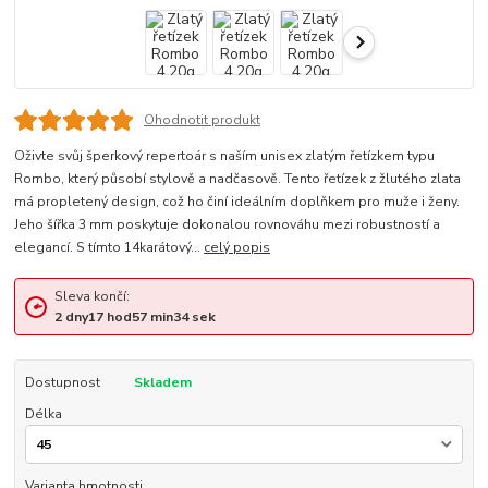
Ohodnotit produkt
Oživte svůj šperkový repertoár s naším unisex zlatým řetízkem typu
Rombo, který působí stylově a nadčasově. Tento řetízek z žlutého zlata
má propletený design, což ho činí ideálním doplňkem pro muže i ženy.
Jeho šířka 3 mm poskytuje dokonalou rovnováhu mezi robustností a
elegancí. S tímto 14karátový...
celý popis
Sleva končí:
2
dny
17
hod
57
min
34
sek
Dostupnost
Skladem
Délka
Varianta hmotnosti