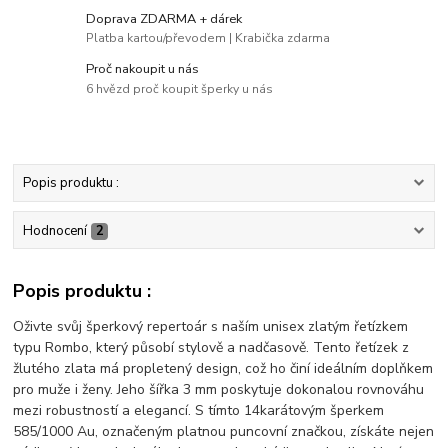
Doprava ZDARMA + dárek
Platba kartou/převodem | Krabička zdarma
Proč nakoupit u nás
6 hvězd proč koupit šperky u nás
Popis produktu :
Hodnocení
2
Popis produktu :
Oživte svůj šperkový repertoár s naším unisex zlatým řetízkem
typu Rombo, který působí stylově a nadčasově. Tento řetízek z
žlutého zlata má propletený design, což ho činí ideálním doplňkem
pro muže i ženy. Jeho šířka 3 mm poskytuje dokonalou rovnováhu
mezi robustností a elegancí. S tímto 14karátovým šperkem
585/1000 Au, označeným platnou puncovní značkou, získáte nejen