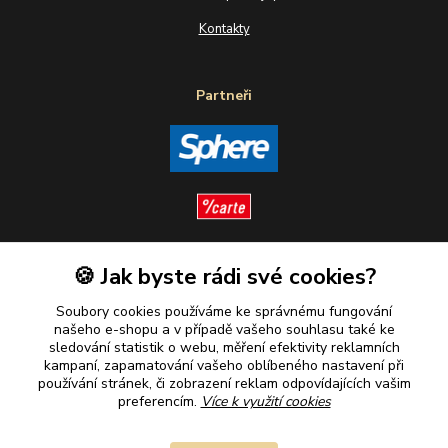
Kontakty
Partneři
🍪 Jak byste rádi své cookies?
Sledujte nás
Soubory cookies používáme ke správnému fungování
našeho e-shopu a v případě vašeho souhlasu také ke
sledování statistik o webu, měření efektivity reklamních
kampaní, zapamatování vašeho oblíbeného nastavení při
Plaťte u nás bezpečně
používání stránek, či zobrazení reklam odpovídajících vašim
preferencím.
Více k využití cookies