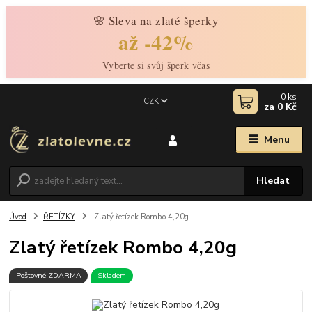
🌸 Sleva na zlaté šperky
až -42%
Vyberte si svůj šperk včas
0
ks
CZK
za
0 Kč
Menu
Hledat
Úvod
ŘETÍZKY
Zlatý řetízek Rombo 4,20g
Zlatý řetízek Rombo 4,20g
Poštovné ZDARMA
Skladem