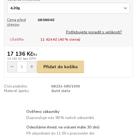
Cena před
28 560 Kč
slevou
Potřebujete poradit s velikostí?
Ušetříte
11 424 Kč (
40
% sleva)
17 136 Kč
/
ks
14 162 Kč
bez DPH
Přidat do košíku
Číslo produktu:
N6231-585/1000
Materiál šperku:
žluté zlato
Ověřeno zákazníky
Doporučuje nás 98 % našich zákazníků
Odesíláme ihned, na vrácení máte 30 dnů
Při objednání do 11:00 v pracovním dni