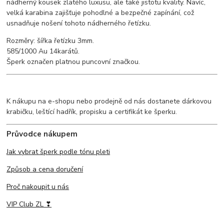
nádherný kousek zlatého luxusu, ale také jistotu kvality. Navíc,
velká karabina zajišťuje pohodlné a bezpečné zapínání, což
usnadňuje nošení tohoto nádherného řetízku.
Rozměry: šířka řetízku 3mm.
585/1000 Au 14karátů.
Šperk označen platnou puncovní značkou.
K nákupu na e-shopu nebo prodejně od nás dostanete dárkovou
krabičku, leštící hadřík, propisku a certifikát ke šperku.
Průvodce nákupem
Jak vybrat šperk podle tónu pleti
Způsob a cena doručení
Proč nakoupit u nás
VIP Club ZL ❣