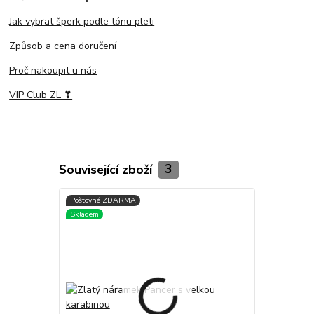
Jak vybrat šperk podle tónu pleti
Způsob a cena doručení
Proč nakoupit u nás
VIP Club ZL ❣
Související zboží
3