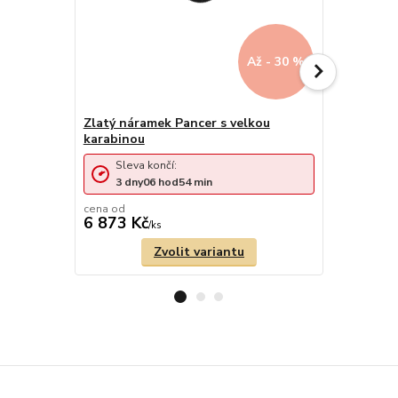
Až - 30 %
Zlatý náramek Pancer s velkou
karabinou
Zlatý řetí
Sleva končí:
Sleva 
3
dny
06
hod
54
min
3
dny
cena od
6 873 Kč
11 151 
/
ks
Zvolit variantu