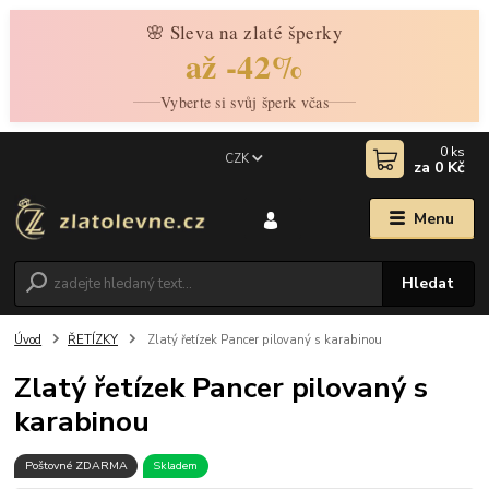
🌸 Sleva na zlaté šperky
až -42%
Vyberte si svůj šperk včas
0
ks
CZK
za
0 Kč
Menu
Hledat
Úvod
ŘETÍZKY
Zlatý řetízek Pancer pilovaný s karabinou
Zlatý řetízek Pancer pilovaný s
karabinou
Poštovné ZDARMA
Skladem