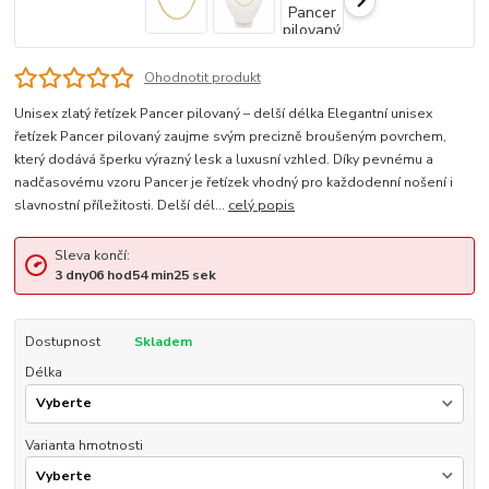
Ohodnotit produkt
Unisex zlatý řetízek Pancer pilovaný – delší délka Elegantní unisex
řetízek Pancer pilovaný zaujme svým precizně broušeným povrchem,
který dodává šperku výrazný lesk a luxusní vzhled. Díky pevnému a
nadčasovému vzoru Pancer je řetízek vhodný pro každodenní nošení i
slavnostní příležitosti. Delší dél...
celý popis
Sleva končí:
3
dny
06
hod
54
min
25
sek
Dostupnost
Skladem
Délka
Varianta hmotnosti