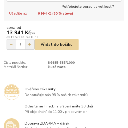
Potřebujete poradit s velikostí?
Ušetříte až
6 994 Kč (
30
% sleva)
cena od
13 941 Kč
/
ks
od
11 521 Kč
bez DPH
Přidat do košíku
Číslo produktu:
N6485-585/1000
Materiál šperku:
žluté zlato
Ověřeno zákazníky
Doporučuje nás 98 % našich zákazníků
Odesíláme ihned, na vrácení máte 30 dnů
Při objednání do 11:00 v pracovním dni
Doprava ZDARMA + dárek