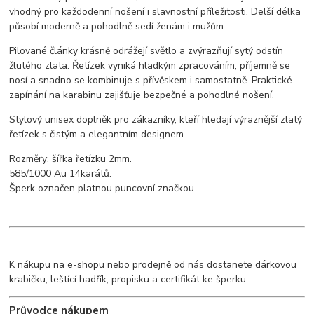
vhodný pro každodenní nošení i slavnostní příležitosti. Delší délka
působí moderně a pohodlně sedí ženám i mužům.
Pilované články krásně odrážejí světlo a zvýrazňují sytý odstín
žlutého zlata. Řetízek vyniká hladkým zpracováním, příjemně se
nosí a snadno se kombinuje s přívěskem i samostatně. Praktické
zapínání na karabinu zajišťuje bezpečné a pohodlné nošení.
Stylový unisex doplněk pro zákazníky, kteří hledají výraznější zlatý
řetízek s čistým a elegantním designem.
Rozměry: šířka řetízku 2mm.
585/1000 Au 14karátů.
Šperk označen platnou puncovní značkou.
K nákupu na e-shopu nebo prodejně od nás dostanete dárkovou
krabičku, leštící hadřík, propisku a certifikát ke šperku.
Průvodce nákupem